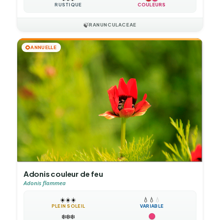
RUSTIQUE
COULEURS
🍃
RANUNCULACEAE
🌻
ANNUELLE
Adonis couleur de feu
Adonis flammea
☀️
☀️
☀️
💧
💧
💧
PLEIN SOLEIL
VARIABLE
❄️
❄️
❄️