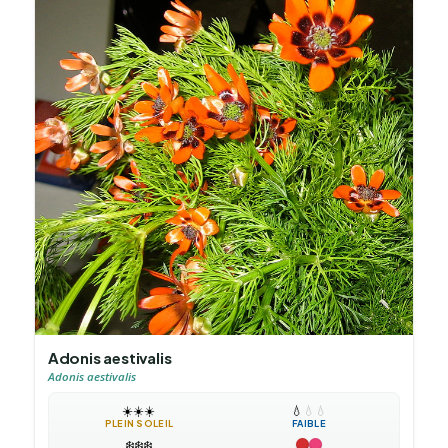
Adonis aestivalis
Adonis aestivalis
☀️
☀️
☀️
💧
💧
💧
PLEIN SOLEIL
FAIBLE
❄️
❄️
❄️