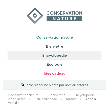
Conservation nature
Bien-être
Encyclopédie
Écologie
Idée cadeau
🔍
Rechercher une plante par nom ou critères
Conservation Nature
>
Biodiversité
>
Encyclopédie
des plantes
>
Ranunculaceae
>
Adonis
>
Adonis
vernalis