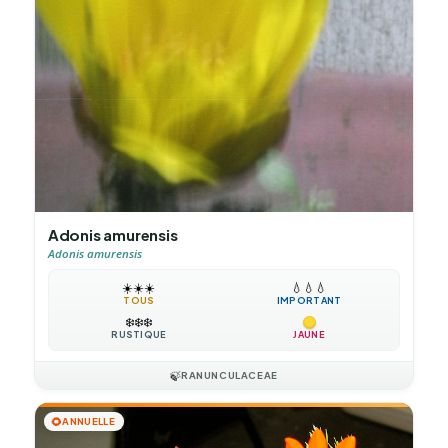
Adonis amurensis
Adonis amurensis
☀️
☀️
☀️
💧
💧
💧
TOUS
IMPORTANT
❄️
❄️
❄️
RUSTIQUE
JAUNE
🍃
RANUNCULACEAE
🌻
ANNUELLE