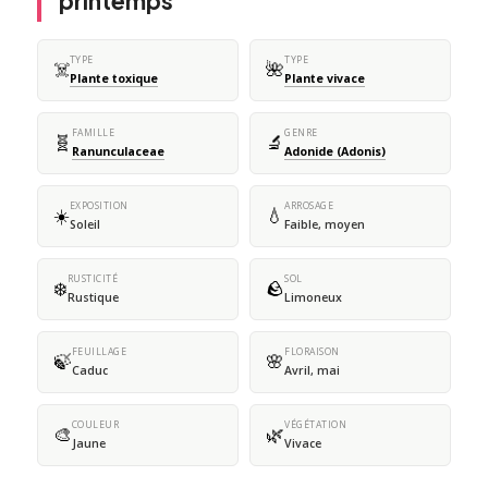
printemps
TYPE
TYPE
☠️
🌺
Plante toxique
Plante vivace
FAMILLE
GENRE
🧬
🔬
Ranunculaceae
Adonide (Adonis)
EXPOSITION
ARROSAGE
☀️
💧
Soleil
Faible, moyen
RUSTICITÉ
SOL
❄️
🪨
Rustique
Limoneux
FEUILLAGE
FLORAISON
🍃
🌸
Caduc
Avril, mai
COULEUR
VÉGÉTATION
🎨
🌿
Jaune
Vivace