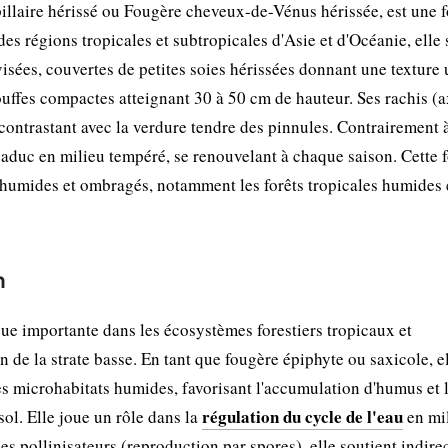
aire hérissé ou Fougère cheveux-de-Vénus hérissée, est une 
es régions tropicales et subtropicales d'Asie et d'Océanie, elle 
visées, couvertes de petites soies hérissées donnant une texture
ouffes compactes atteignant 30 à 50 cm de hauteur. Ses rachis (a
 contrastant avec la verdure tendre des pinnules. Contrairement à
caduc en milieu tempéré, se renouvelant à chaque saison. Cette 
 humides et ombragés, notamment les forêts tropicales humides e
n
 importante dans les écosystèmes forestiers tropicaux et
on de la strate basse. En tant que fougère épiphyte ou saxicole, e
des microhabitats humides, favorisant l'accumulation d'humus et 
régulation du cycle de l'eau
ol. Elle joue un rôle dans la
en mi
les pollinisateurs (reproduction par spores), elle soutient indir