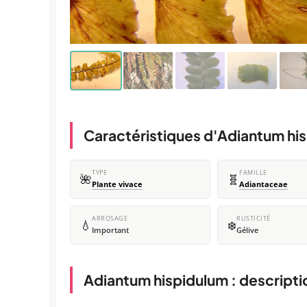
Caractéristiques d'Adiantum hi
TYPE
FAMILLE
🌺
🧬
Plante vivace
Adiantaceae
ARROSAGE
RUSTICITÉ
💧
❄️
Important
Gélive
Adiantum hispidulum : descripti