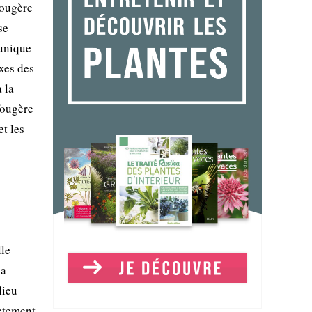
fougère
se
 unique
xes des
 la
fougère
t les
lle
la
lieu
ectement