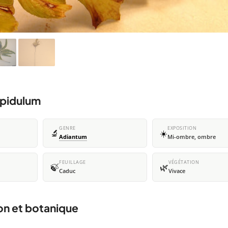
spidulum
GENRE
EXPOSITION
🔬
☀️
Adiantum
Mi-ombre, ombre
FEUILLAGE
VÉGÉTATION
🍃
🌿
Caduc
Vivace
on et botanique