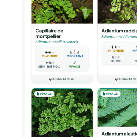
Capillaire de
Adiantum radd
montpellier
Adiantum raddianu
Adiantum capillus-veneris
☀️
☀️
☀️

MI-OMBRE
IM
☀️
☀️
☀️
💧
💧
💧
MI-OMBRE
IMPORTANT
❄️
❄️
❄️
GÉLIVE
V
❄️
❄️
❄️
📏
SEMI-RUSTIQUE
VIVACE
🍃
ADIANTACEAE
🍃
ADIANTAC
🪴
VIVACE
🪴
VIVACE
Adiantum aleut