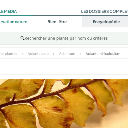
LE MÉDIA
LES DOSSIERS COMPLE
rvation nature
Bien-être
Encyclopédie
🔍
Rechercher une plante par nom ou critères
es plantes
>
Adiantaceae
>
Adiantum
>
Adiantum hispidulum