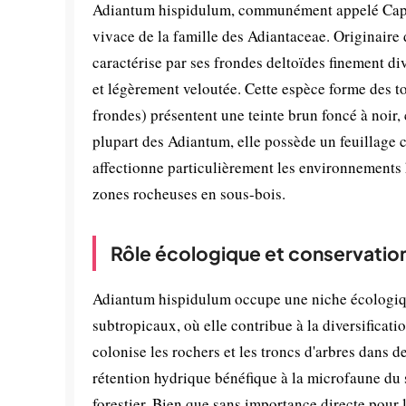
Adiantum hispidulum, communément appelé Capill
vivace de la famille des Adiantaceae. Originaire d
caractérise par ses frondes deltoïdes finement di
et légèrement veloutée. Cette espèce forme des t
frondes) présentent une teinte brun foncé à noir,
plupart des Adiantum, elle possède un feuillage 
affectionne particulièrement les environnements
zones rocheuses en sous-bois.
Rôle écologique et conservatio
Adiantum hispidulum occupe une niche écologique
subtropicaux, où elle contribue à la diversificati
colonise les rochers et les troncs d'arbres dans 
rétention hydrique bénéfique à la microfaune du s
forestier. Bien que sans importance directe pour 