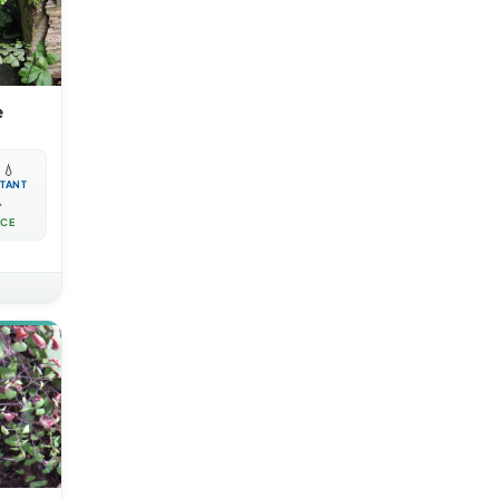
e

💧
TANT

ACE