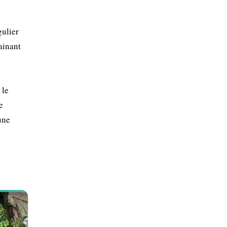
gulier
ainant
 le
e
une