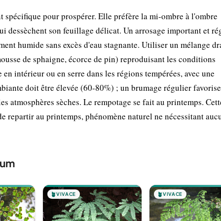
pécifique pour prospérer. Elle préfère la mi-ombre à l'ombre
qui dessèchent son feuillage délicat. Un arrosage important et ré
mment humide sans excès d'eau stagnante. Utiliser un mélange dr
mousse de sphaigne, écorce de pin) reproduisant les conditions
e en intérieur ou en serre dans les régions tempérées, avec une
iante doit être élevée (60-80%) ; un brumage régulier favorise
 les atmosphères sèches. Le rempotage se fait au printemps. Cett
de repartir au printemps, phénomène naturel ne nécessitant auc
tum
🪴
VIVACE
🪴
VIVACE