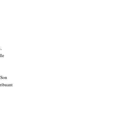
,
lle
. Son
tribuant