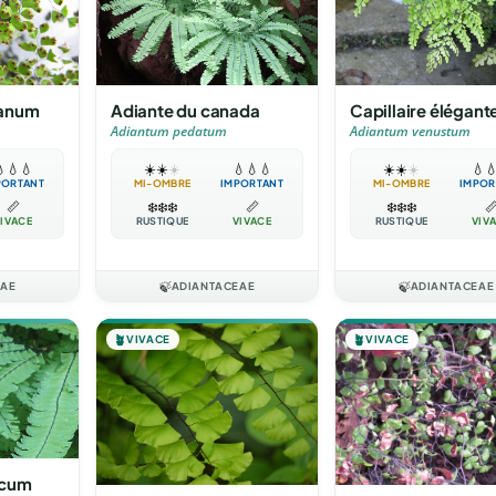
ianum
Adiante du canada
Capillaire élégant
m
Adiantum pedatum
Adiantum venustum

💧
💧
☀️
☀️
☀️
💧
💧
💧
☀️
☀️
☀️
💧

PORTANT
MI-OMBRE
IMPORTANT
MI-OMBRE
IMPOR
📏
❄️
❄️
❄️
📏
❄️
❄️
❄️

IVACE
RUSTIQUE
VIVACE
RUSTIQUE
VIV
EAE
🍃
ADIANTACEAE
🍃
ADIANTACEAE
🪴
VIVACE
🪴
VIVACE
icum