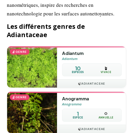
nanométriques, inspire des recherches en
nanotechnologie pour les surfaces autonettoyantes.
Les différents genres de
Adiantaceae
🔬
GENRE
Adiantum
Adiantum
10
🪴
ESPÈCES
VIVACE
🍃
ADIANTACEAE
🔬
GENRE
Anogramma
Anogramma
1
🌻
ESPÈCE
ANNUELLE
🍃
ADIANTACEAE