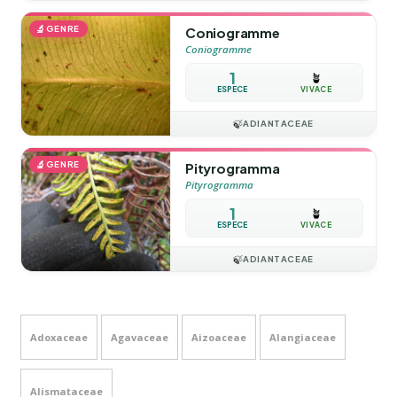
🔬
GENRE
Coniogramme
Coniogramme
1
🪴
ESPÈCE
VIVACE
🍃
ADIANTACEAE
🔬
GENRE
Pityrogramma
Pityrogramma
1
🪴
ESPÈCE
VIVACE
🍃
ADIANTACEAE
Adoxaceae
Agavaceae
Aizoaceae
Alangiaceae
Alismataceae