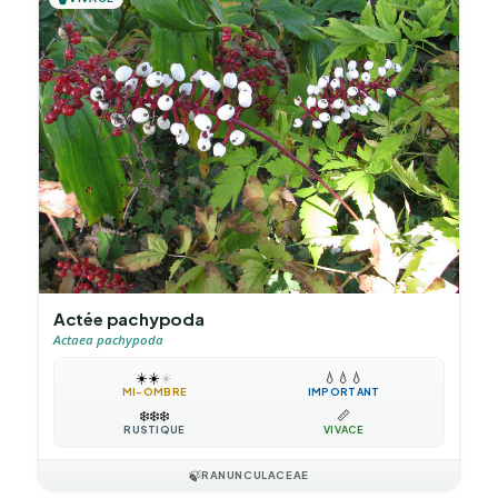
Actée pachypoda
Actaea pachypoda
☀️
☀️
☀️
💧
💧
💧
MI-OMBRE
IMPORTANT
❄️
❄️
❄️
📏
RUSTIQUE
VIVACE
🍃
RANUNCULACEAE