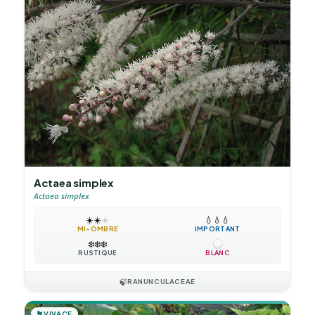
Actaea simplex
Actaea simplex
☀️
☀️
☀️
💧
💧
💧
MI-OMBRE
IMPORTANT
❄️
❄️
❄️
RUSTIQUE
BLANC
🍃
RANUNCULACEAE
🪴
VIVACE