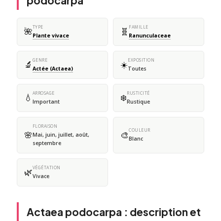
podocarpa
TYPE
FAMILLE
🌺
🧬
Plante vivace
Ranunculaceae
GENRE
EXPOSITION
🔬
☀️
Actée (Actaea)
Toutes
ARROSAGE
RUSTICITÉ
💧
❄️
Important
Rustique
FLORAISON
COULEUR
🌸
🎨
Mai, juin, juillet, août,
Blanc
septembre
VÉGÉTATION
🌿
Vivace
Actaea podocarpa : description et