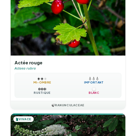
Actée rouge
Actaea rubra
☀️
☀️
☀️
💧
💧
💧
MI-OMBRE
IMPORTANT
❄️
❄️
❄️
RUSTIQUE
BLANC
🍃
RANUNCULACEAE
🪴
VIVACE