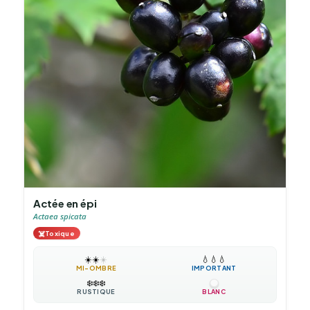
Actée en épi
Actaea spicata
☠️
Toxique
☀️
☀️
☀️
💧
💧
💧
MI-OMBRE
IMPORTANT
❄️
❄️
❄️
RUSTIQUE
BLANC