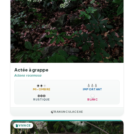
Actée à grappe
Actaea racemosa
☀️
☀️
☀️
💧
💧
💧
MI-OMBRE
IMPORTANT
❄️
❄️
❄️
RUSTIQUE
BLANC
🍃
RANUNCULACEAE
🪴
VIVACE