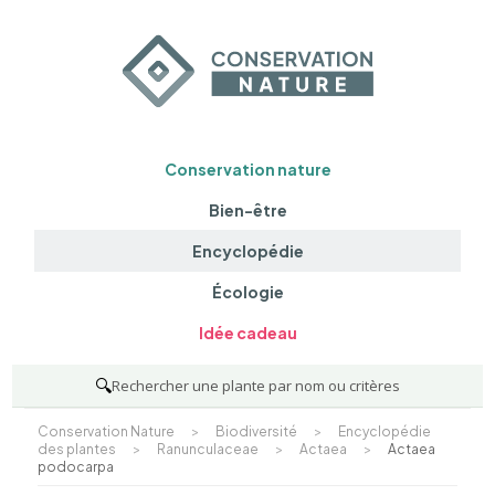
Conservation nature
Bien-être
Encyclopédie
Écologie
Idée cadeau
🔍
Rechercher une plante par nom ou critères
Conservation Nature
>
Biodiversité
>
Encyclopédie
des plantes
>
Ranunculaceae
>
Actaea
>
Actaea
podocarpa