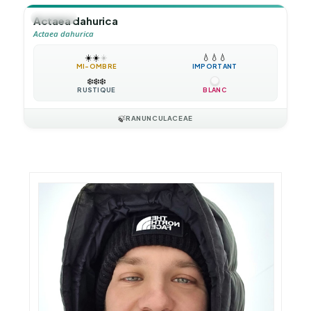
🪴
VIVACE
Actaea dahurica
Actaea dahurica
☀️
☀️
☀️
💧
💧
💧
MI-OMBRE
IMPORTANT
❄️
❄️
❄️
RUSTIQUE
BLANC
🍃
RANUNCULACEAE