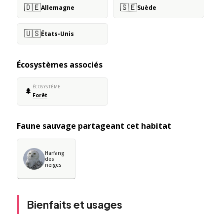
🇩🇪
🇸🇪
Allemagne
Suède
🇺🇸
États-Unis
Écosystèmes associés
ÉCOSYSTÈME
🌲
Forêt
Faune sauvage partageant cet habitat
Harfang
des
neiges
Bienfaits et usages