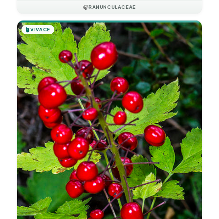
🍃
RANUNCULACEAE
🪴
VIVACE