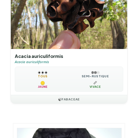
Acacia auriculiformis
Acacia auriculiformis
☀️
☀️
☀️
❄️
❄️
❄️
TOUS
SEMI-RUSTIQUE
📏
JAUNE
VIVACE
🍃
FABACEAE