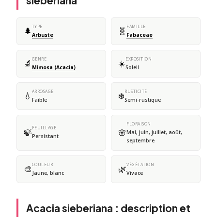
sieberiana
TYPE
FAMILLE
🌲
🧬
Arbuste
Fabaceae
GENRE
EXPOSITION
🔬
☀️
Mimosa (Acacia)
Soleil
ARROSAGE
RUSTICITÉ
💧
❄️
Faible
Semi-rustique
FLORAISON
FEUILLAGE
🍃
🌸
Mai, juin, juillet, août,
Persistant
septembre
COULEUR
VÉGÉTATION
🎨
🌿
Jaune, blanc
Vivace
Acacia sieberiana : description et