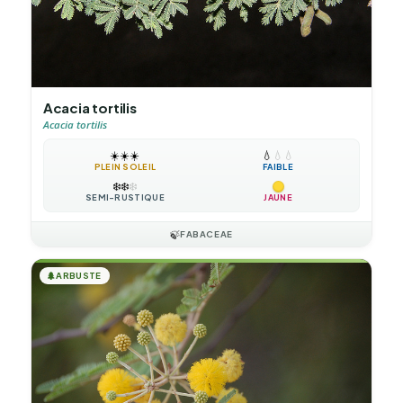
Acacia tortilis
Acacia tortilis
☀️
☀️
☀️
💧
💧
💧
PLEIN SOLEIL
FAIBLE
❄️
❄️
❄️
SEMI-RUSTIQUE
JAUNE
🍃
FABACEAE
🌲
ARBUSTE