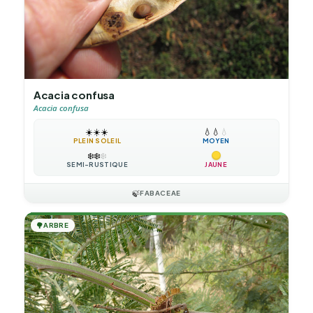
Acacia confusa
Acacia confusa
☀️
☀️
☀️
💧
💧
💧
PLEIN SOLEIL
MOYEN
❄️
❄️
❄️
SEMI-RUSTIQUE
JAUNE
🍃
FABACEAE
🌳
ARBRE