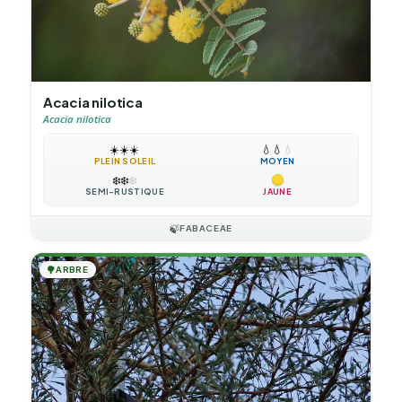
Acacia nilotica
Acacia nilotica
☀️
☀️
☀️
💧
💧
💧
PLEIN SOLEIL
MOYEN
❄️
❄️
❄️
SEMI-RUSTIQUE
JAUNE
🍃
FABACEAE
🌳
ARBRE