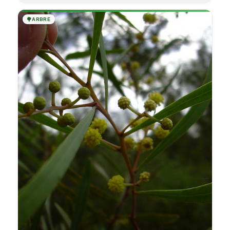
🌳
ARBRE