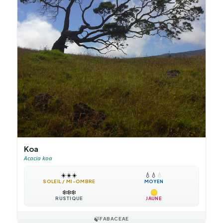
Koa
Acacia koa
☀️
☀️
☀️
💧
💧
💧
SOLEIL / MI-OMBRE
MOYEN
❄️
❄️
❄️
RUSTIQUE
JAUNE
🍃
FABACEAE