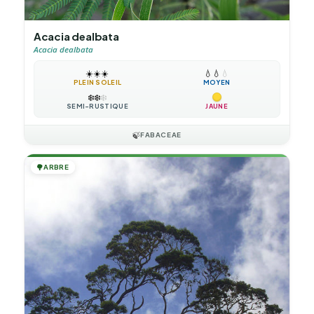
Acacia dealbata
Acacia dealbata
☀️
☀️
☀️
💧
💧
💧
PLEIN SOLEIL
MOYEN
❄️
❄️
❄️
SEMI-RUSTIQUE
JAUNE
🍃
FABACEAE
🌳
ARBRE