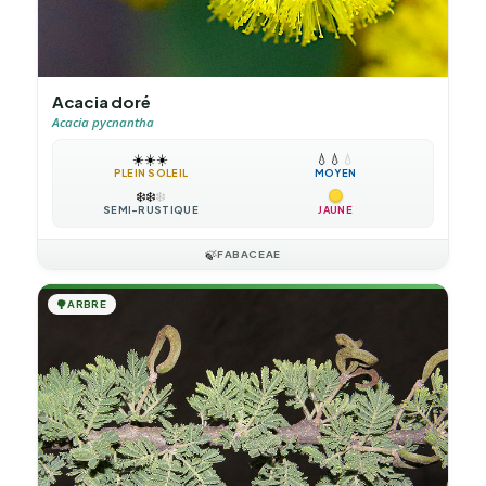
Acacia doré
Acacia pycnantha
☀️
☀️
☀️
💧
💧
💧
PLEIN SOLEIL
MOYEN
❄️
❄️
❄️
SEMI-RUSTIQUE
JAUNE
🍃
FABACEAE
🌳
ARBRE