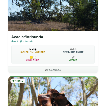
Acacia floribunda
Acacia floribunda
☀️
☀️
☀️
❄️
❄️
❄️
SOLEIL / MI-OMBRE
SEMI-RUSTIQUE
📏
COULEURS
VIVACE
🍃
FABACEAE
🌳
ARBRE