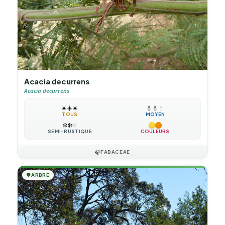
Acacia decurrens
Acacia decurrens
☀️
☀️
☀️
💧
💧
💧
TOUS
MOYEN
❄️
❄️
❄️
SEMI-RUSTIQUE
COULEURS
🍃
FABACEAE
🌳
ARBRE