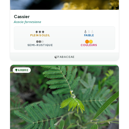
Cassier
Acacia farnesiana
☀️
☀️
☀️
💧
💧
💧
PLEIN SOLEIL
FAIBLE
❄️
❄️
❄️
SEMI-RUSTIQUE
COULEURS
🍃
FABACEAE
🌳
ARBRE