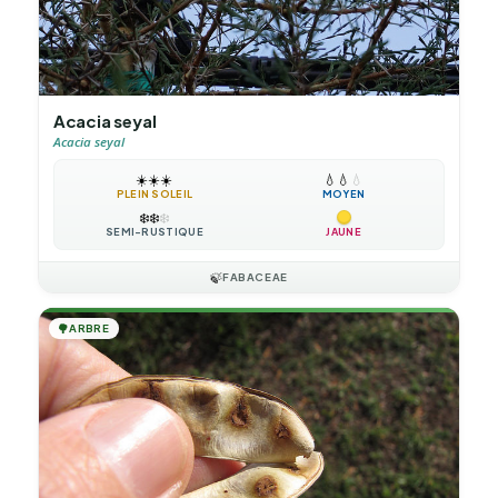
Acacia seyal
Acacia seyal
☀️
☀️
☀️
💧
💧
💧
PLEIN SOLEIL
MOYEN
❄️
❄️
❄️
SEMI-RUSTIQUE
JAUNE
🍃
FABACEAE
🌳
ARBRE