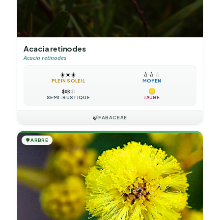
Acacia retinodes
Acacia retinodes
☀️
☀️
☀️
💧
💧
💧
PLEIN SOLEIL
MOYEN
❄️
❄️
❄️
SEMI-RUSTIQUE
JAUNE
🍃
FABACEAE
🌳
ARBRE