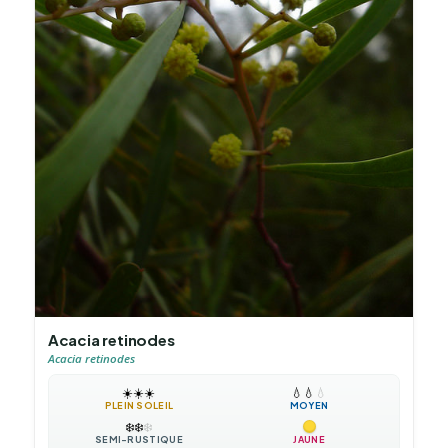
Acacia retinodes
Acacia retinodes
☀️
☀️
☀️
💧
💧
💧
PLEIN SOLEIL
MOYEN
❄️
❄️
❄️
SEMI-RUSTIQUE
JAUNE