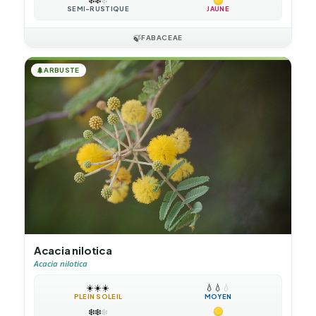
SEMI-RUSTIQUE
JAUNE
🍃
FABACEAE
🌲
ARBUSTE
Acacia nilotica
Acacia nilotica
☀️
☀️
☀️
💧
💧
💧
PLEIN SOLEIL
MOYEN
❄️
❄️
❄️