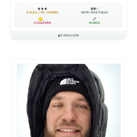
☀️
☀️
☀️
❄️
❄️
❄️
SOLEIL / MI-OMBRE
SEMI-RUSTIQUE
📏
COULEURS
VIVACE
🍃
FABACEAE