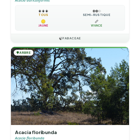
Acacia auriculiformis
☀️
☀️
☀️
❄️
❄️
❄️
TOUS
SEMI-RUSTIQUE
📏
JAUNE
VIVACE
🍃
FABACEAE
🌳
ARBRE
Acacia floribunda
Acacia floribunda