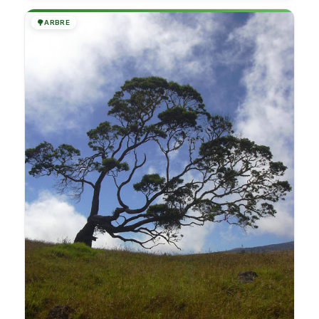
🌳
ARBRE