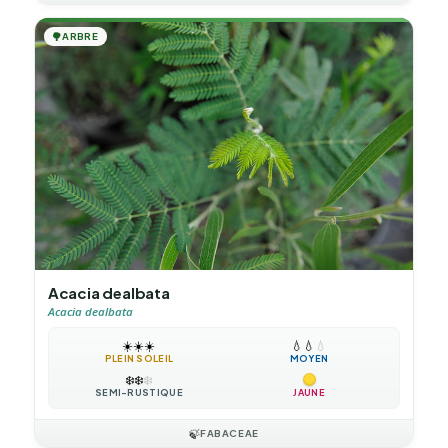
🌳
ARBRE
Acacia dealbata
Acacia dealbata
☀️
☀️
☀️
💧
💧
💧
PLEIN SOLEIL
MOYEN
❄️
❄️
❄️
SEMI-RUSTIQUE
JAUNE
🍃
FABACEAE