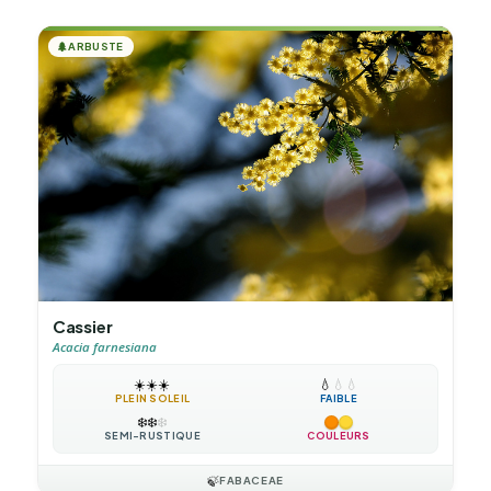
🌲
ARBUSTE
Cassier
Acacia farnesiana
☀️
☀️
☀️
💧
💧
💧
PLEIN SOLEIL
FAIBLE
❄️
❄️
❄️
SEMI-RUSTIQUE
COULEURS
🍃
FABACEAE