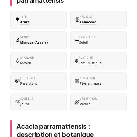
parramattensis
TYPE
FAMILLE
🌳
🧬
Arbre
Fabaceae
GENRE
EXPOSITION
🔬
☀️
Mimosa (Acacia)
Soleil
ARROSAGE
RUSTICITÉ
💧
❄️
Moyen
Semi-rustique
FEUILLAGE
FLORAISON
🍃
🌸
Persistant
Février, mars
COULEUR
VÉGÉTATION
🎨
🌿
Jaune
Vivace
Acacia parramattensis :
description et botanique