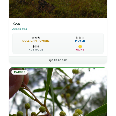
Koa
Acacia koa
☀️
☀️
☀️
💧
💧
💧
SOLEIL / MI-OMBRE
MOYEN
❄️
❄️
❄️
RUSTIQUE
JAUNE
🍃
FABACEAE
🌳
ARBRE