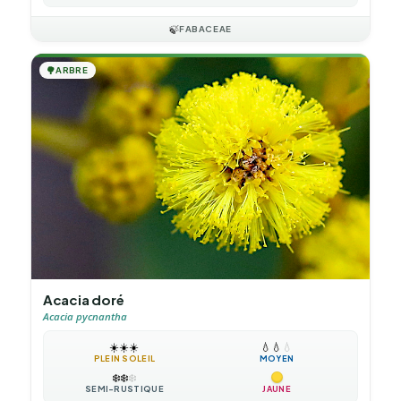
🍃
FABACEAE
🌳
ARBRE
Acacia doré
Acacia pycnantha
☀️
☀️
☀️
💧
💧
💧
PLEIN SOLEIL
MOYEN
❄️
❄️
❄️
SEMI-RUSTIQUE
JAUNE