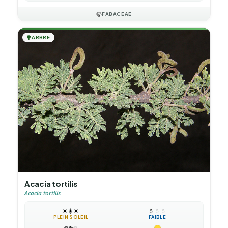
🍃
FABACEAE
🌳
ARBRE
Acacia tortilis
Acacia tortilis
☀️
☀️
☀️
💧
💧
💧
PLEIN SOLEIL
FAIBLE
❄️
❄️
❄️