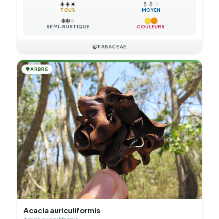
☀️
☀️
☀️
💧
💧
💧
TOUS
MOYEN
❄️
❄️
❄️
SEMI-RUSTIQUE
COULEURS
🍃
FABACEAE
🌳
ARBRE
Acacia auriculiformis