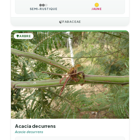
❄️
❄️
❄️
SEMI-RUSTIQUE
JAUNE
🍃
FABACEAE
🌳
ARBRE
Acacia decurrens
Acacia decurrens