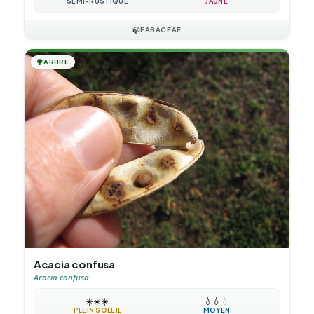
SEMI-RUSTIQUE
JAUNE
🍃
FABACEAE
🌳
ARBRE
Acacia confusa
Acacia confusa
☀️
☀️
☀️
💧
💧
💧
PLEIN SOLEIL
MOYEN