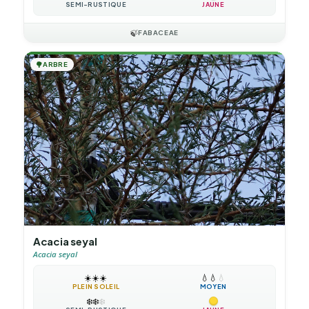
SEMI-RUSTIQUE
JAUNE
🍃
FABACEAE
🌳
ARBRE
Acacia seyal
Acacia seyal
☀️
☀️
☀️
💧
💧
💧
PLEIN SOLEIL
MOYEN
❄️
❄️
❄️