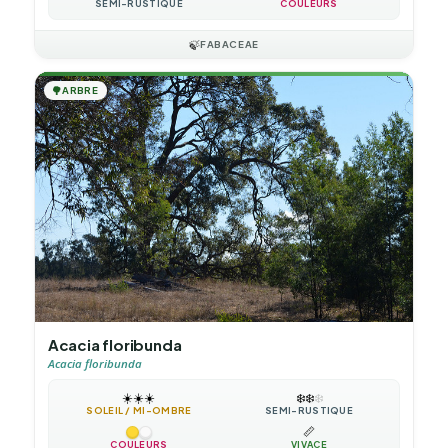
SEMI-RUSTIQUE
COULEURS
🍃
FABACEAE
🌳
ARBRE
Acacia floribunda
Acacia floribunda
☀️
☀️
☀️
❄️
❄️
❄️
SOLEIL / MI-OMBRE
SEMI-RUSTIQUE
📏
COULEURS
VIVACE