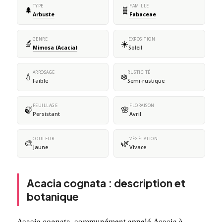
TYPE
FAMILLE
🌲
🧬
Arbuste
Fabaceae
GENRE
EXPOSITION
🔬
☀️
Mimosa (Acacia)
Soleil
ARROSAGE
RUSTICITÉ
💧
❄️
Faible
Semi-rustique
FEUILLAGE
FLORAISON
🍃
🌸
Persistant
Avril
COULEUR
VÉGÉTATION
🎨
🌿
Jaune
Vivace
Acacia cognata : description et
botanique
Acacia cognata, communément appelé Acacia à