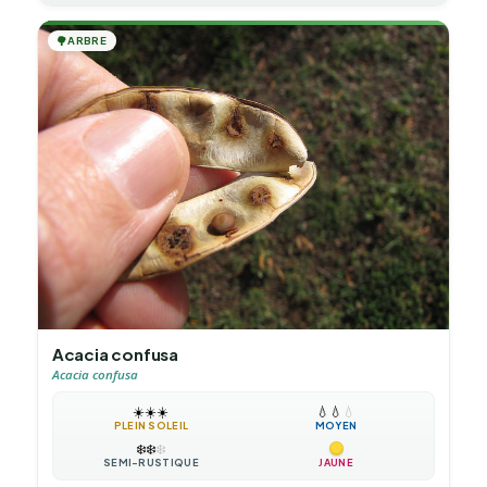
🌳
ARBRE
Acacia confusa
Acacia confusa
☀️
☀️
☀️
💧
💧
💧
PLEIN SOLEIL
MOYEN
❄️
❄️
❄️
SEMI-RUSTIQUE
JAUNE