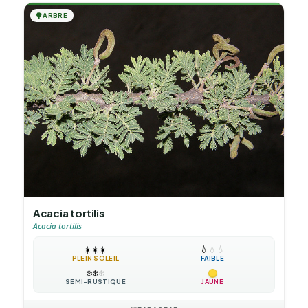
🌳
ARBRE
Acacia tortilis
Acacia tortilis
☀️
☀️
☀️
💧
💧
💧
PLEIN SOLEIL
FAIBLE
❄️
❄️
❄️
SEMI-RUSTIQUE
JAUNE