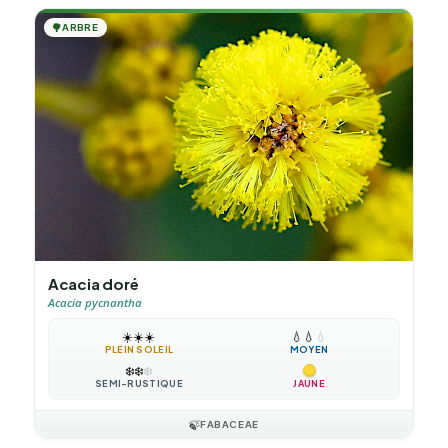
🌳
ARBRE
Acacia doré
Acacia pycnantha
☀️
☀️
☀️
💧
💧
💧
PLEIN SOLEIL
MOYEN
❄️
❄️
❄️
SEMI-RUSTIQUE
JAUNE
🍃
FABACEAE