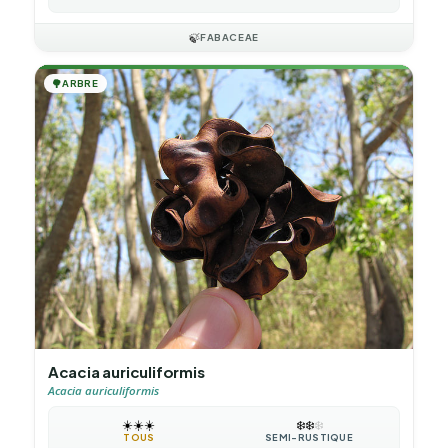
🍃
FABACEAE
🌳
ARBRE
Acacia auriculiformis
Acacia auriculiformis
☀️
☀️
☀️
❄️
❄️
❄️
TOUS
SEMI-RUSTIQUE