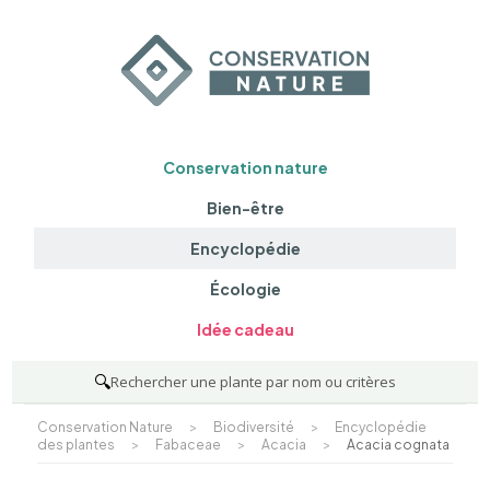
Conservation nature
Bien-être
Encyclopédie
Écologie
Idée cadeau
🔍
Rechercher une plante par nom ou critères
Conservation Nature
>
Biodiversité
>
Encyclopédie
des plantes
>
Fabaceae
>
Acacia
>
Acacia cognata