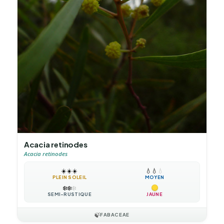
Acacia retinodes
Acacia retinodes
☀️
☀️
☀️
💧
💧
💧
PLEIN SOLEIL
MOYEN
❄️
❄️
❄️
SEMI-RUSTIQUE
JAUNE
🍃
FABACEAE