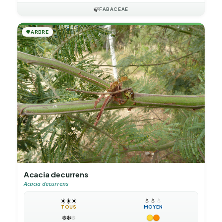
🍃
FABACEAE
🌳
ARBRE
Acacia decurrens
Acacia decurrens
☀️
☀️
☀️
💧
💧
💧
TOUS
MOYEN
❄️
❄️
❄️