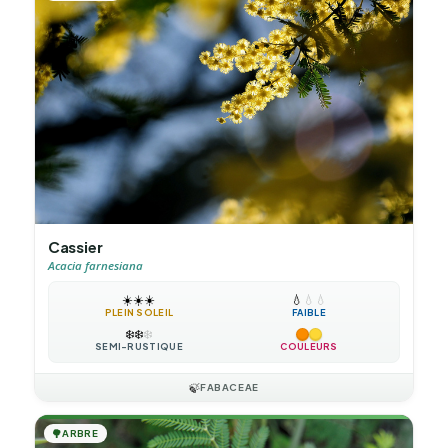
Cassier
Acacia farnesiana
☀️
☀️
☀️
💧
💧
💧
PLEIN SOLEIL
FAIBLE
❄️
❄️
❄️
SEMI-RUSTIQUE
COULEURS
🍃
FABACEAE
🌳
ARBRE