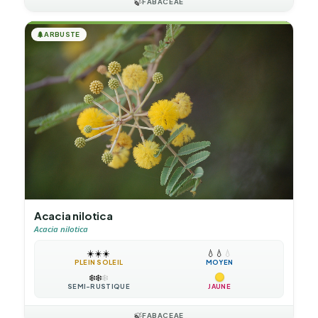
🍃
FABACEAE
🌲
ARBUSTE
Acacia nilotica
Acacia nilotica
☀️
☀️
☀️
💧
💧
💧
PLEIN SOLEIL
MOYEN
❄️
❄️
❄️
SEMI-RUSTIQUE
JAUNE
🍃
FABACEAE