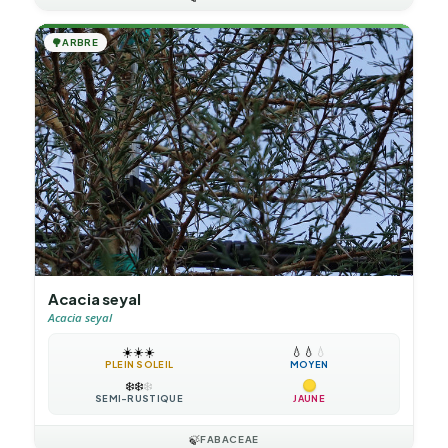
🌳
ARBRE
Acacia seyal
Acacia seyal
☀️
☀️
☀️
💧
💧
💧
PLEIN SOLEIL
MOYEN
❄️
❄️
❄️
SEMI-RUSTIQUE
JAUNE
🍃
FABACEAE