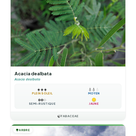
Acacia dealbata
Acacia dealbata
☀️
☀️
☀️
💧
💧
💧
PLEIN SOLEIL
MOYEN
❄️
❄️
❄️
SEMI-RUSTIQUE
JAUNE
🍃
FABACEAE
🌳
ARBRE