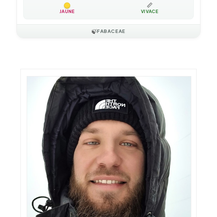
📏
JAUNE
VIVACE
🍃
FABACEAE