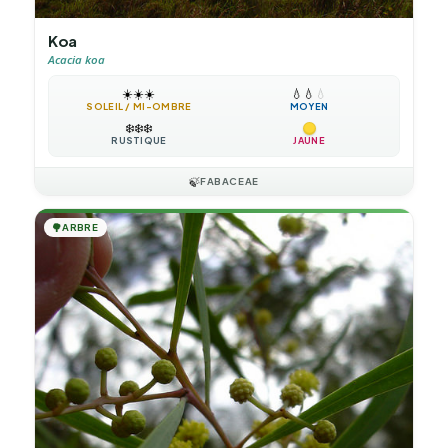
Koa
Acacia koa
☀️
☀️
☀️
💧
💧
💧
SOLEIL / MI-OMBRE
MOYEN
❄️
❄️
❄️
RUSTIQUE
JAUNE
🍃
FABACEAE
🌳
ARBRE