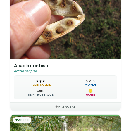
Acacia confusa
Acacia confusa
☀️
☀️
☀️
💧
💧
💧
PLEIN SOLEIL
MOYEN
❄️
❄️
❄️
SEMI-RUSTIQUE
JAUNE
🍃
FABACEAE
🌳
ARBRE