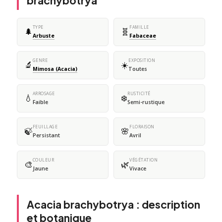
brachybotrya
TYPE
FAMILLE
🌲
🧬
Arbuste
Fabaceae
GENRE
EXPOSITION
🔬
☀️
Mimosa (Acacia)
Toutes
ARROSAGE
RUSTICITÉ
💧
❄️
Faible
Semi-rustique
FEUILLAGE
FLORAISON
🍃
🌸
Persistant
Avril
COULEUR
VÉGÉTATION
🎨
🌿
Jaune
Vivace
Acacia brachybotrya : description
et botanique