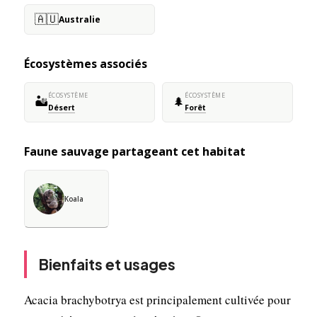
🇦🇺
Australie
Écosystèmes associés
ÉCOSYSTÈME
ÉCOSYSTÈME
🏜️
🌲
Désert
Forêt
Faune sauvage partageant cet habitat
Koala
Bienfaits et usages
Acacia brachybotrya est principalement cultivée pour