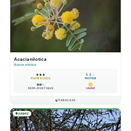
Acacia nilotica
Acacia nilotica
☀️
☀️
☀️
💧
💧
💧
PLEIN SOLEIL
MOYEN
❄️
❄️
❄️
SEMI-RUSTIQUE
JAUNE
🍃
FABACEAE
🌳
ARBRE