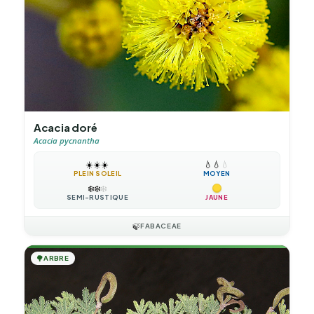
Acacia doré
Acacia pycnantha
☀️
☀️
☀️
💧
💧
💧
PLEIN SOLEIL
MOYEN
❄️
❄️
❄️
SEMI-RUSTIQUE
JAUNE
🍃
FABACEAE
🌳
ARBRE