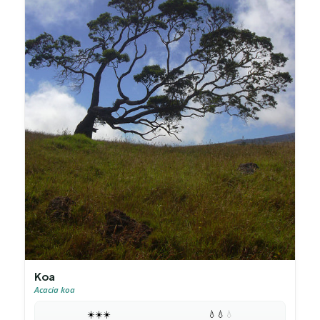
Koa
Acacia koa
☀️
☀️
☀️
💧
💧
💧