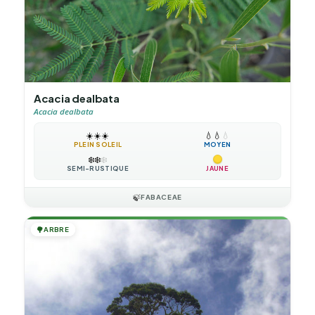
Acacia dealbata
Acacia dealbata
☀️
☀️
☀️
💧
💧
💧
PLEIN SOLEIL
MOYEN
❄️
❄️
❄️
SEMI-RUSTIQUE
JAUNE
🍃
FABACEAE
🌳
ARBRE