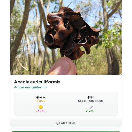
Acacia auriculiformis
Acacia auriculiformis
☀️
☀️
☀️
❄️
❄️
❄️
TOUS
SEMI-RUSTIQUE
📏
JAUNE
VIVACE
🍃
FABACEAE