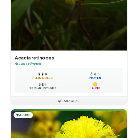
Acacia retinodes
Acacia retinodes
☀️
☀️
☀️
💧
💧
💧
PLEIN SOLEIL
MOYEN
❄️
❄️
❄️
SEMI-RUSTIQUE
JAUNE
🍃
FABACEAE
🌳
ARBRE