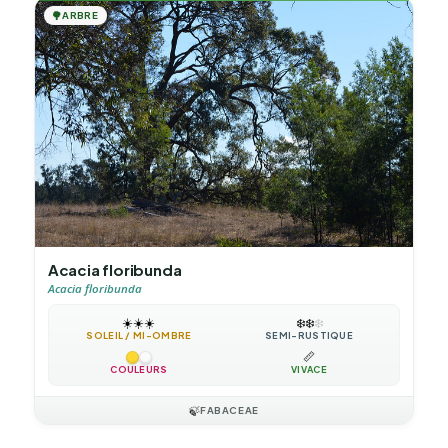
🌳
ARBRE
Acacia floribunda
Acacia floribunda
☀️
☀️
☀️
❄️
❄️
❄️
SOLEIL / MI-OMBRE
SEMI-RUSTIQUE
📏
COULEURS
VIVACE
🍃
FABACEAE