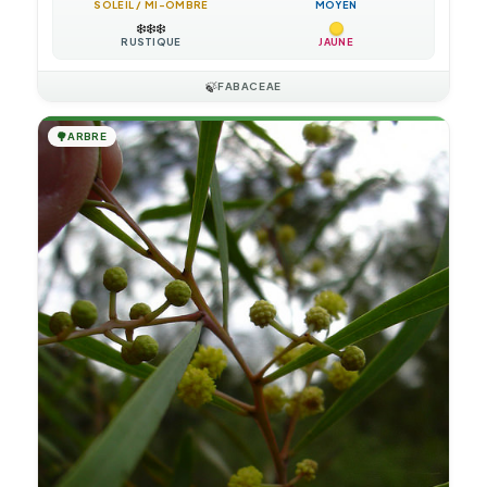
SOLEIL / MI-OMBRE
MOYEN
❄️
❄️
❄️
RUSTIQUE
JAUNE
🍃
FABACEAE
🌳
ARBRE