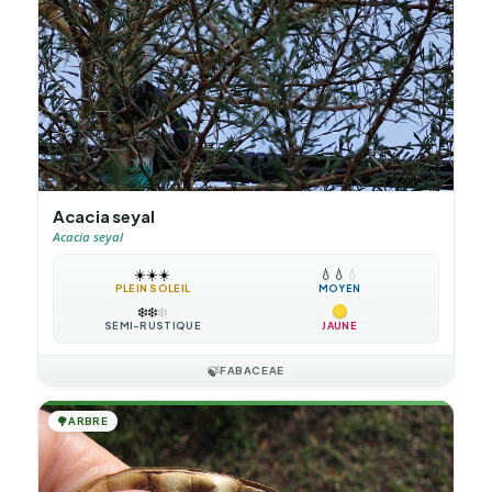
Acacia seyal
Acacia seyal
☀️
☀️
☀️
💧
💧
💧
PLEIN SOLEIL
MOYEN
❄️
❄️
❄️
SEMI-RUSTIQUE
JAUNE
🍃
FABACEAE
🌳
ARBRE