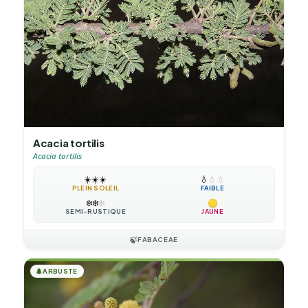
Acacia tortilis
Acacia tortilis
☀️
☀️
☀️
💧
💧
💧
PLEIN SOLEIL
FAIBLE
❄️
❄️
❄️
SEMI-RUSTIQUE
JAUNE
🍃
FABACEAE
🌲
ARBUSTE