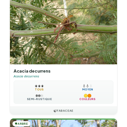
Acacia decurrens
Acacia decurrens
☀️
☀️
☀️
💧
💧
💧
TOUS
MOYEN
❄️
❄️
❄️
SEMI-RUSTIQUE
COULEURS
🍃
FABACEAE
🌳
ARBRE