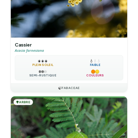
Cassier
Acacia farnesiana
☀️
☀️
☀️
💧
💧
💧
PLEIN SOLEIL
FAIBLE
❄️
❄️
❄️
SEMI-RUSTIQUE
COULEURS
🍃
FABACEAE
🌳
ARBRE