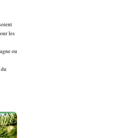
soient
our les
tagne ou
e du