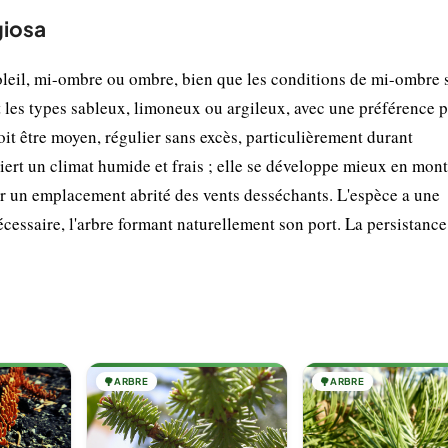
giosa
soleil, mi-ombre ou ombre, bien que les conditions de mi-ombre 
nt les types sableux, limoneux ou argileux, avec une préférence p
oit être moyen, régulier sans excès, particulièrement durant
uiert un climat humide et frais ; elle se développe mieux en mon
ir un emplacement abrité des vents desséchants. L'espèce a une
écessaire, l'arbre formant naturellement son port. La persistanc
🌳
ARBRE
🌳
ARBRE