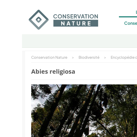
Conse
Conservation Nature
>
Biodiversité
>
Encyclopédie d
Abies religiosa