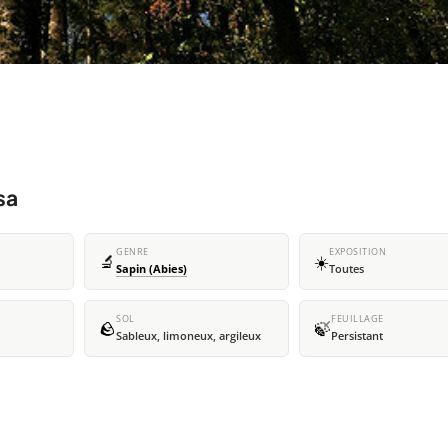
sa
GENRE
EXPOSITION
🔬
☀️
Sapin (Abies)
Toutes
SOL
FEUILLAGE
🪨
🍃
Sableux, limoneux, argileux
Persistant