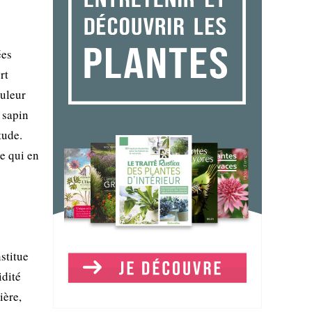
ées
rt
ouleur
 sapin
tude.
ce qui en
stitue
idité
ière,