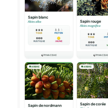
Sapin blanc
Sapin rouge
Abies alba
Abies magnifica
☀️
☀️
☀️
💧
💧
💧
TOUS
MOYEN
☀️
☀️
☀️

TOUS
IM
❄️
❄️
❄️
RUSTIQUE
JAUNE
❄️
❄️
❄️
RUSTIQUE
V
🍃
PINACEAE
🍃
PINACEA
🌳
ARBRE
🌳
ARBRE
Sapin de corée
Sapin de nordmann