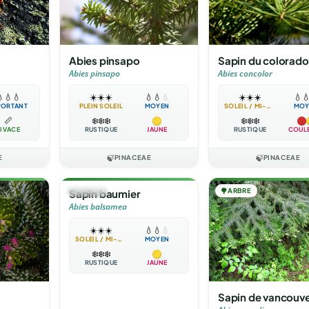
Abies pinsapo
Sapin du colorado
Abies pinsapo
Abies concolor

💧
💧
☀️
☀️
☀️
💧
💧
💧
☀️
☀️
☀️
💧

PORTANT
PLEIN SOLEIL
MOYEN
SOLEIL / MI-OMBRE
MOY
📏
❄️
❄️
❄️
❄️
❄️
❄️
IVACE
RUSTIQUE
JAUNE
RUSTIQUE
COUL
E
🍃
PINACEAE
🍃
PINACEAE
🌳
ARBRE
🌳
ARBRE
Sapin baumier
Abies balsamea
☀️
☀️
☀️
💧
💧
💧
SOLEIL / MI-OMBRE
MOYEN
❄️
❄️
❄️
RUSTIQUE
JAUNE
Sapin de vancouv