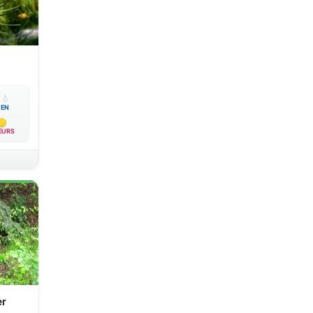

💧
EN
EURS
er