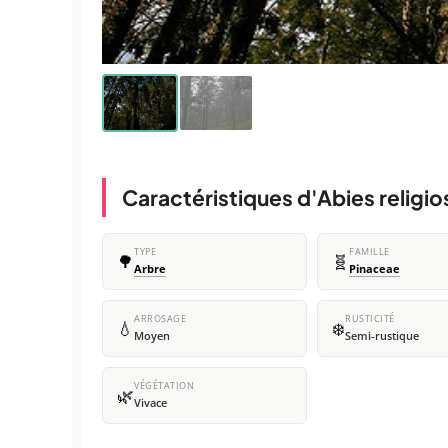
Caractéristiques d'Abies religio
TYPE
FAMILLE
🌳
🧬
Arbre
Pinaceae
ARROSAGE
RUSTICITÉ
💧
❄️
Moyen
Semi-rustique
VÉGÉTATION
🌿
Vivace