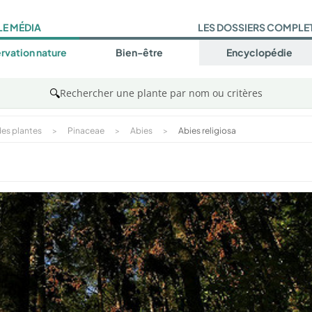
LE MÉDIA
LES DOSSIERS COMPLE
rvation nature
Bien-être
Encyclopédie
🔍
Rechercher une plante par nom ou critères
es plantes
>
Pinaceae
>
Abies
>
Abies religiosa