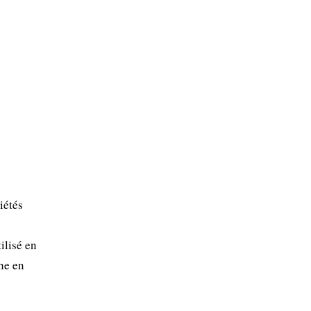
iétés
ilisé en
he en