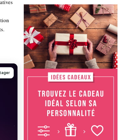
atives
ition
ts.