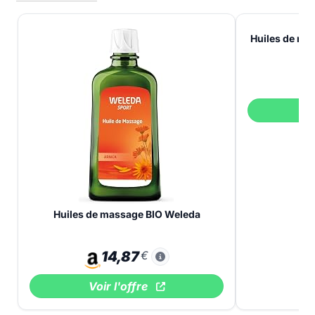
Huiles de mas
V
Huiles de massage BIO Weleda
14,87
€
Voir l'offre