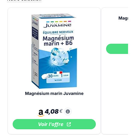
Magnés
V
Magnésium marin Juvamine
4,08
€
Voir l'offre