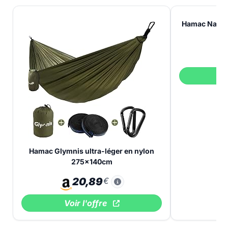
Hamac Nature
V
Hamac Glymnis ultra-léger en nylon
275x140cm
20,89
€
Voir l'offre