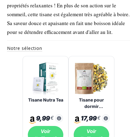
propriétés relaxantes ! En plus de son action sur le
sommeil, cette tisane est également très agréable à boire.
Sa saveur douce et apaisante en fait une boisson idéale
pour se détendre efficacement avant d'aller au lit.
Notre sélection
Tisane Nutra Tea
Tisane pour
dormir
Chabiothé 200g
9,99
€
17,99
€
bio
Voir
Voir