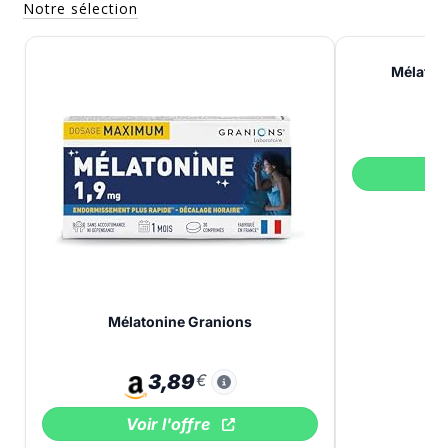
Notre sélection
Mélatoni
V
Mélatonine Granions
3,89
€
Voir l'offre