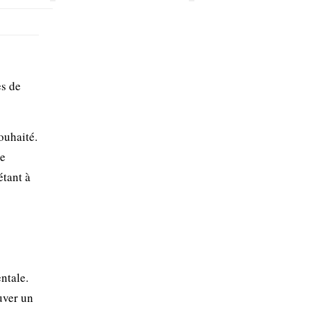
es de
ouhaité.
se
étant à
ntale.
uver un