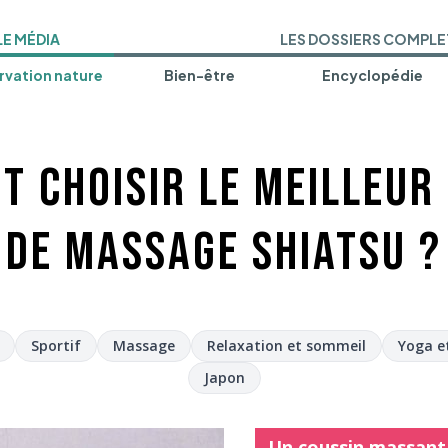
LE MÉDIA
LES DOSSIERS COMPLE
vation nature
Bien-être
Encyclopédie
 choisir le meilleur
de massage shiatsu ?
Sportif
Massage
Relaxation et sommeil
Yoga e
Japon
Un coussin massant 