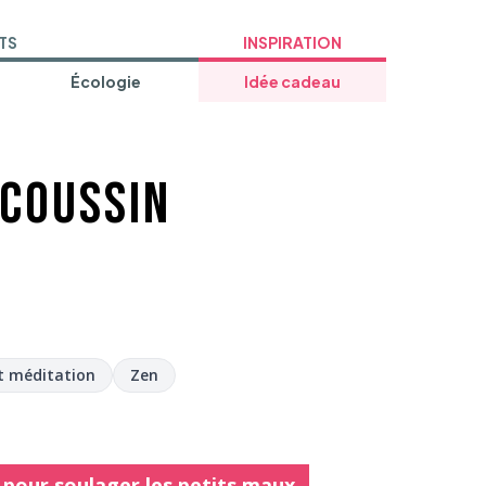
TS
INSPIRATION
Écologie
Idée cadeau
 coussin
t méditation
Zen
pour soulager les petits maux