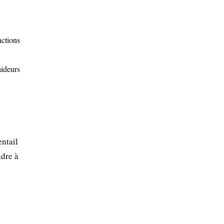
nctions
aideurs
entail
ndre à
e