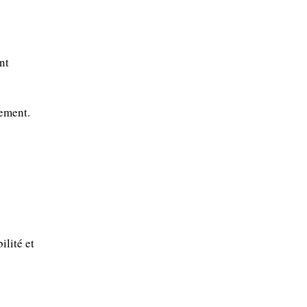
nt
ement.
lité et