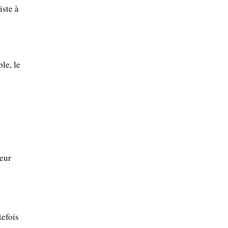
iste à
.
le, le
leur
tefois