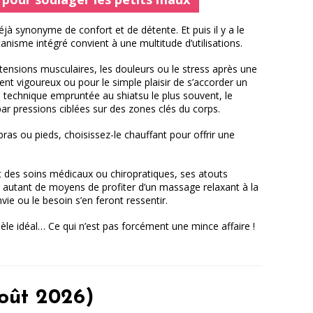
 déjà synonyme de confort et de détente. Et puis il y a le
nisme intégré convient à une multitude d’utilisations.
 tensions musculaires, les douleurs ou le stress après une
nt vigoureux ou pour le simple plaisir de s’accorder un
 technique empruntée au shiatsu le plus souvent, le
r pressions ciblées sur des zones clés du corps.
ras ou pieds, choisissez-le chauffant pour offrir une
it des soins médicaux ou chiropratiques, ses atouts
 autant de moyens de profiter d’un massage relaxant à la
vie ou le besoin s’en feront ressentir.
èle idéal… Ce qui n’est pas forcément une mince affaire !
août 2026)