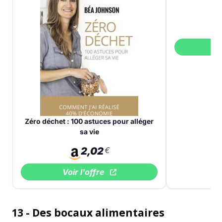
V
Zéro déchet : 100 astuces pour alléger
sa vie
2,02
€
Voir l'offre
13 - Des bocaux alimentaires