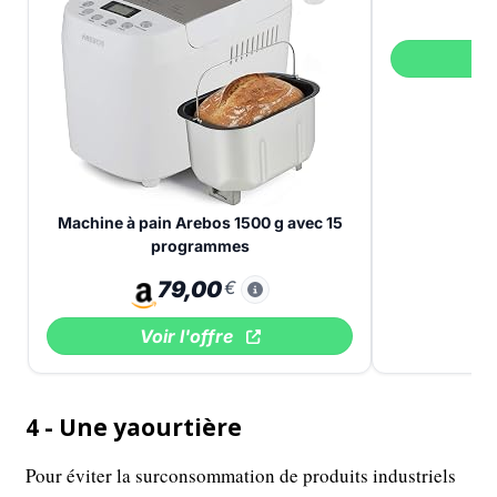
V
Machine à pain Arebos 1500 g avec 15
programmes
79,00
€
Voir l'offre
4 - Une yaourtière
Pour éviter la surconsommation de produits industriels