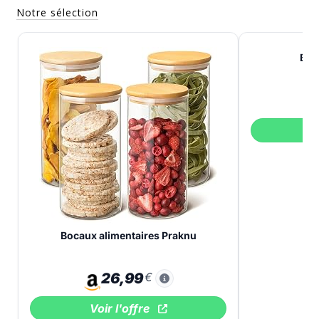
Notre sélection
Boc
V
Bocaux alimentaires Praknu
26,99
€
Voir l'offre