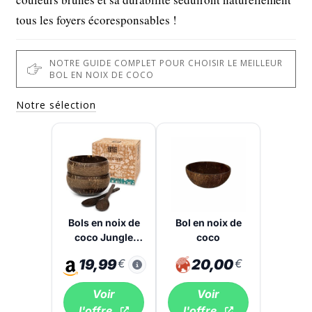
tous les foyers écoresponsables !
NOTRE GUIDE COMPLET POUR CHOISIR LE MEILLEUR
BOL EN NOIX DE COCO
Notre sélection
Bols en noix de
Bol en noix de
coco Jungle
coco
Culture motifs
19,99
€
20,00
€
géométriques
lot de 2
Voir
Voir
l'offre
l'offre