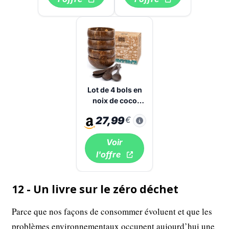
Lot de 4 bols en
noix de coco
Jungle Culture
27,99
€
avec
accessoires
Voir
l'offre
12 - Un livre sur le zéro déchet
Parce que nos façons de consommer évoluent et que les
problèmes environnementaux occupent aujourd’hui une