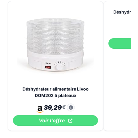
Déshydrate
p
V
Déshydrateur alimentaire Livoo
DOM202 5 plateaux
39,29
€
Voir l'offre