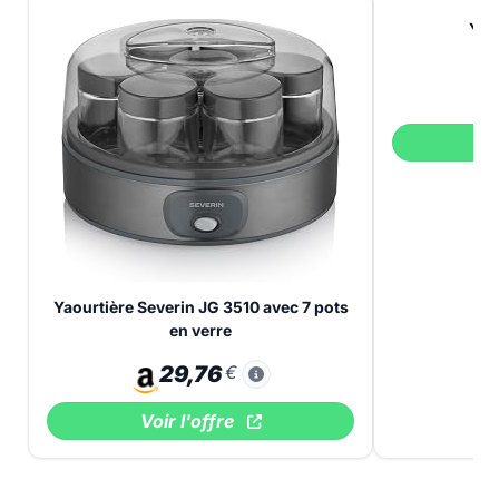
Yao
V
Yaourtière Severin JG 3510 avec 7 pots
en verre
29,76
€
Voir l'offre