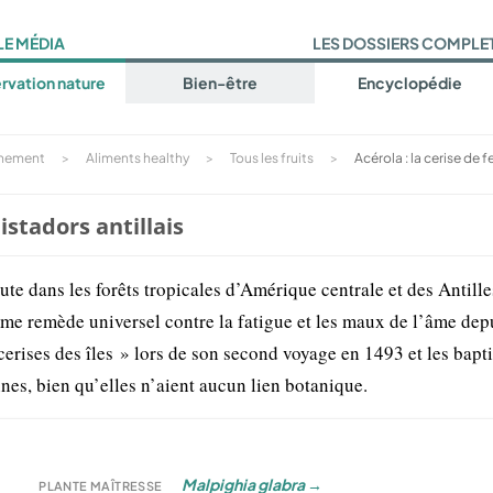
LE MÉDIA
LES DOSSIERS COMPLE
rvation nature
Bien-être
Encyclopédie
inement
>
Aliments healthy
>
Tous les fruits
>
Acérola : la cerise de 
istadors antillais
te dans les forêts tropicales d’Amérique centrale et des Antille
e remède universel contre la fatigue et les maux de l’âme dep
rises des îles » lors de son second voyage en 1493 et les bapti
nes, bien qu’elles n’aient aucun lien botanique.
Malpighia glabra
→
PLANTE MAÎTRESSE