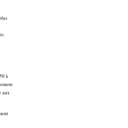
plus
ts
50 à
ulement
e aux
ment