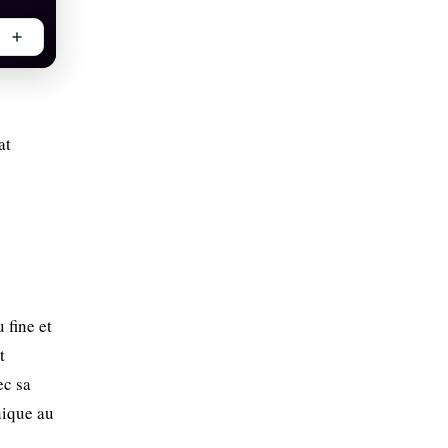
at
 fine et
t
ec sa
nique au