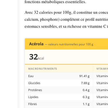
fonctions métaboliques essentielles.
Avec 32 calories pour 100g, il constitue un conce
calcium, phosphore) complètent ce profil nutritio
estomacs sensibles, et sa richesse en vitamine C
Acérola
— valeurs nutritionnelles pour 100 g
32
kcal
MACRONUTRIMENTS
VITAMI
Eau
91.41 g
Vitamin
Glucides
7.69 g
Vitamin
Protéines
0.4 g
Vitamin
Lipides
0.3 g
Vitamin
Fibres
1.1 g
Vitamin