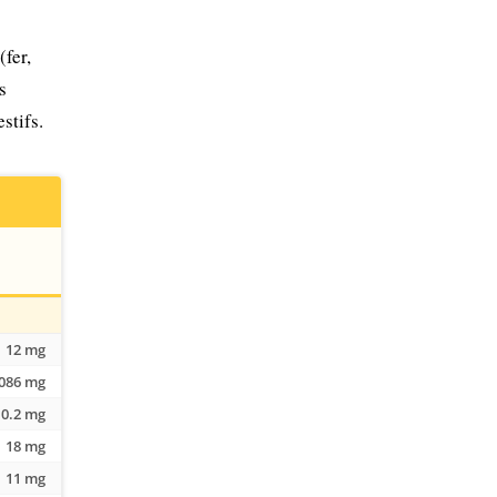
fer,
s
stifs.
12 mg
.086 mg
0.2 mg
18 mg
11 mg