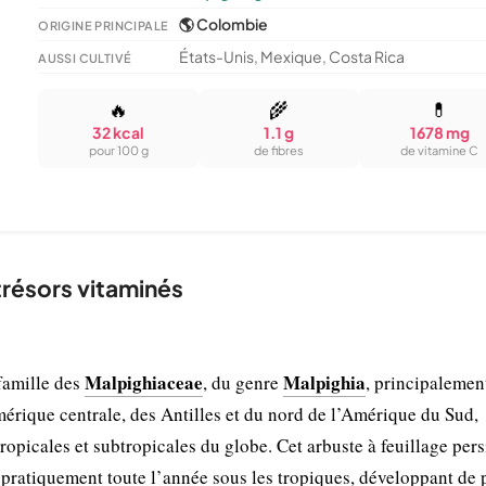
🌎 Colombie
ORIGINE PRINCIPALE
États-Unis, Mexique, Costa Rica
AUSSI CULTIVÉ
🔥
🌾
💊
32 kcal
1.1 g
1678 mg
pour 100 g
de fibres
de vitamine C
 trésors vitaminés
Malpighiaceae
Malpighia
 famille des
, du genre
, principalemen
mérique centrale, des Antilles et du nord de l’Amérique du Sud,
tropicales et subtropicales du globe. Cet arbuste à feuillage pers
e pratiquement toute l’année sous les tropiques, développant de 