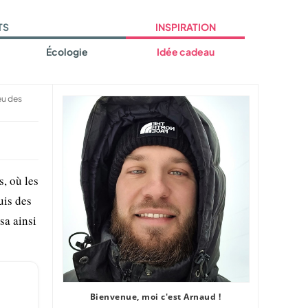
TS
INSPIRATION
Écologie
Idée cadeau
feu des
s, où les
uis des
sa ainsi
Bienvenue, moi c'est Arnaud !