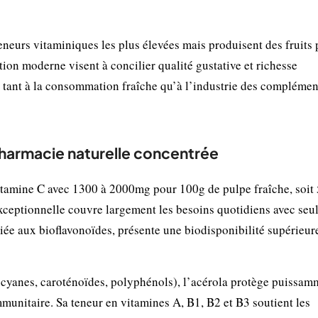
eneurs vitaminiques les plus élevées mais produisent des fruits 
ion moderne visent à concilier qualité gustative et richesse
s tant à la consommation fraîche qu’à l’industrie des complémen
a pharmacie naturelle concentrée
vitamine C avec 1300 à 2000mg pour 100g de pulpe fraîche, soit 
exceptionnelle couvre largement les besoins quotidiens avec se
ciée aux bioflavonoïdes, présente une biodisponibilité supérieur
cyanes, caroténoïdes, polyphénols), l’acérola protège puissam
immunitaire. Sa teneur en vitamines A, B1, B2 et B3 soutient les