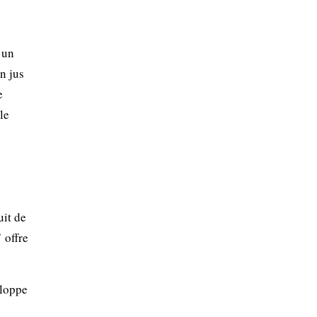
 un
n jus
e
le
uit de
 offre
eloppe