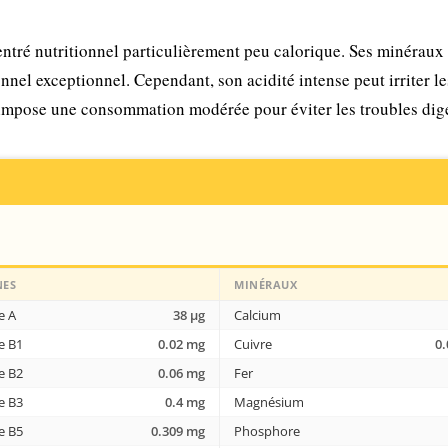
ntré nutritionnel particulièrement peu calorique. Ses minéraux (
nnel exceptionnel. Cependant, son acidité intense peut irriter le
 impose une consommation modérée pour éviter les troubles dige
NES
MINÉRAUX
e A
38 µg
Calcium
e B1
0.02 mg
Cuivre
0
e B2
0.06 mg
Fer
e B3
0.4 mg
Magnésium
e B5
0.309 mg
Phosphore