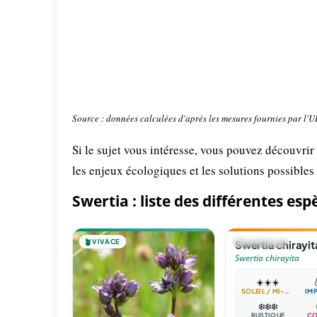
Source : données calculées d'après les mesures fournies par l'
Si le sujet vous intéresse, vous pouvez découvrir
les enjeux écologiques et les solutions possibles
Swertia : liste des différentes esp
🪴
VIVACE
🌻
ANNUELLE
Swertia chirayit
Swertia chirayita
☀️
☀️
☀️

SOLEIL / MI-OMBRE
IM
❄️
❄️
❄️
RUSTIQUE
CO