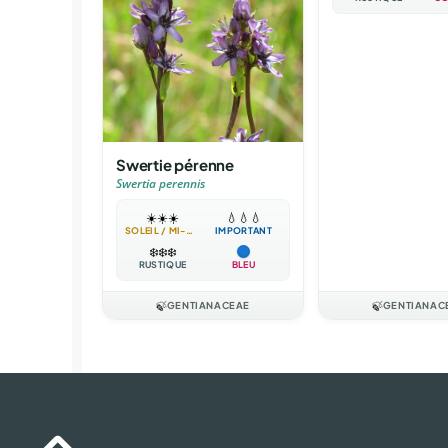
Swertie pérenne
Swertia perennis
☀️
☀️
☀️
💧
💧
💧
SOLEIL / MI-OMBRE
IMPORTANT
❄️
❄️
❄️
RUSTIQUE
BLEU
🍃
GENTIANACEAE
🍃
GENTIANAC