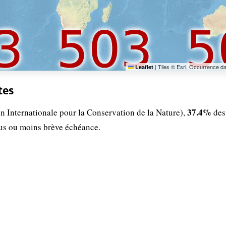
|
Tiles © Esri, Occurrence d
Leaflet
tes
37.4%
n Internationale pour la Conservation de la Nature),
des
lus ou moins brève échéance.