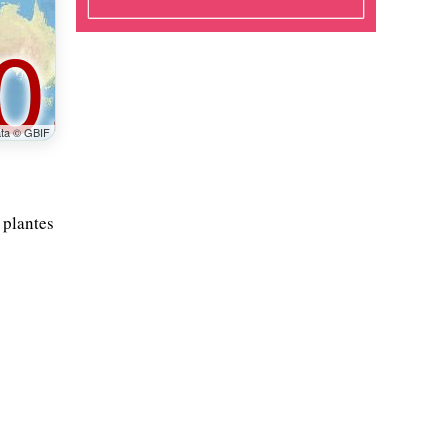
ata © GBIF
 plantes