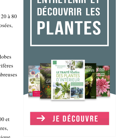
 20 à 80
osées,
 lobes
rifères
mbreuses
00 et
res,
gique