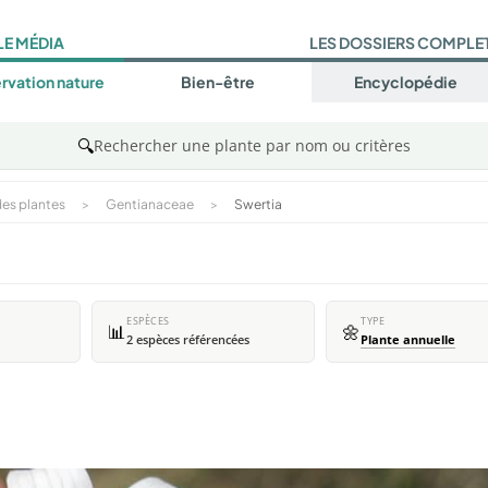
LE MÉDIA
LES DOSSIERS COMPLE
rvation nature
Bien-être
Encyclopédie
🔍
Rechercher une plante par nom ou critères
es plantes
>
Gentianaceae
>
Swertia
ESPÈCES
TYPE
📊
🌼
2 espèces référencées
Plante annuelle