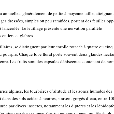
 annuelles, généralement de petite à moyenne taille, atteignant
iges dressées, simples ou peu ramifiées, portent des feuilles opp
à lancéolée. Le feuillage présente une nervation parallèle
 entiers et glabres.
llaires, se distinguent par leur corolle rotacée à quatre ou cinq
u pourpre. Chaque lobe floral porte souvent deux glandes necta
 genre. Les fruits sont des capsules déhiscentes contenant de no
ries alpines, les tourbières d’altitude et les zones humides des
dans des sols acides à neutres, souvent gorgés d’eau, entre 10
urée par divers insectes, notamment les diptères et les lépidoptè
s. Certaines espèces comme
Swertia perennis
jouent un rôle écolo