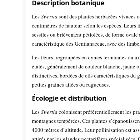
Description botanique
Les
Swertia
sont des plantes herbacées vivaces ou
centimètres de hauteur selon les espèces. Leurs t
sessiles ou brièvement pétiolées, de forme ovale 
caractéristique des Gentianaceae, avec des limbes
Les fleurs, regroupées en cymes terminales ou axi
étalés, généralement de couleur blanche, jaune o
distinctives, bordées de cils caractéristiques du
petites graines ailées ou rugueuses.
Écologie et distribution
Les
Swertia
colonisent préférentiellement les prai
montagnes tempérées. Ces plantes s’épanouissent 
4000 mètres d’altitude. Leur pollinisation est ass
attirés par les glandes nectarifères spécialisée