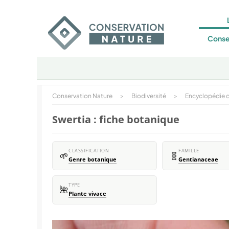
Conse
Conservation Nature
>
Biodiversité
>
Encyclopédie d
Swertia : fiche botanique
CLASSIFICATION
FAMILLE
🌱
🧬
Genre botanique
Gentianaceae
TYPE
🌺
Plante vivace