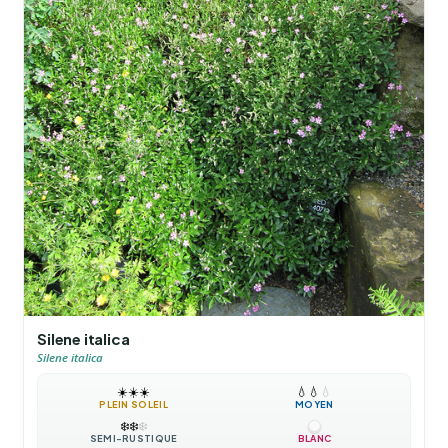
Silene italica
Silene italica
☀️
☀️
☀️
💧
💧
💧
PLEIN SOLEIL
MOYEN
❄️
❄️
❄️
SEMI-RUSTIQUE
BLANC