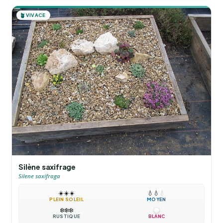
🪴
VIVACE
Silène saxifrage
Silene saxifraga
☀️
☀️
☀️
💧
💧
💧
PLEIN SOLEIL
MOYEN
❄️
❄️
❄️
RUSTIQUE
BLANC