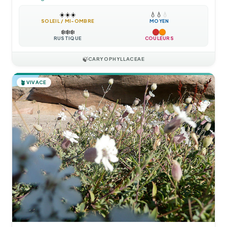
☀️
☀️
☀️
💧
💧
💧
SOLEIL / MI-OMBRE
MOYEN
❄️
❄️
❄️
RUSTIQUE
COULEURS
🍃
CARYOPHYLLACEAE
🪴
VIVACE