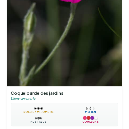
Coquelourde des jardins
Silene coronaria
☀️
☀️
☀️
💧
💧
💧
SOLEIL / MI-OMBRE
MOYEN
❄️
❄️
❄️
RUSTIQUE
COULEURS