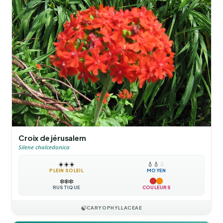
Croix de jérusalem
Silene chalcedonica
☀️
☀️
☀️
💧
💧
💧
PLEIN SOLEIL
MOYEN
❄️
❄️
❄️
RUSTIQUE
COULEURS
🍃
CARYOPHYLLACEAE