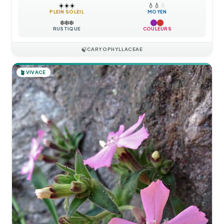
☀️
☀️
☀️
💧
💧
💧
PLEIN SOLEIL
MOYEN
❄️
❄️
❄️
RUSTIQUE
COULEURS
🍃
CARYOPHYLLACEAE
🪴
VIVACE