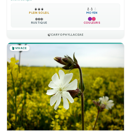
☀️
☀️
☀️
💧
💧
💧
PLEIN SOLEIL
MOYEN
❄️
❄️
❄️
RUSTIQUE
COULEURS
🍃
CARYOPHYLLACEAE
🪴
VIVACE