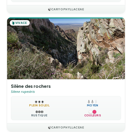
🍃
CARYOPHYLLACEAE
🪴
VIVACE
Silène des rochers
Silene rupestris
☀️
☀️
☀️
💧
💧
💧
PLEIN SOLEIL
MOYEN
❄️
❄️
❄️
RUSTIQUE
COULEURS
🍃
CARYOPHYLLACEAE