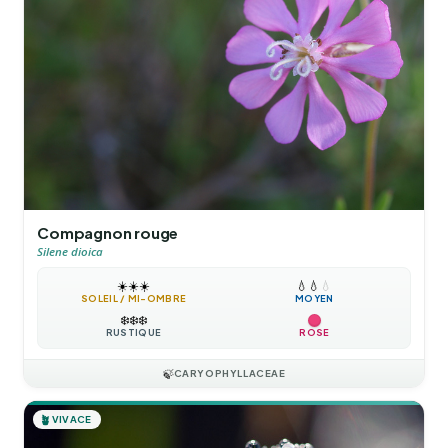
Compagnon rouge
Silene dioica
☀️
☀️
☀️
💧
💧
💧
SOLEIL / MI-OMBRE
MOYEN
❄️
❄️
❄️
RUSTIQUE
ROSE
🍃
CARYOPHYLLACEAE
🪴
VIVACE