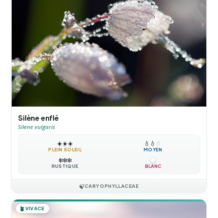
Silène enflé
Silene vulgaris
☀️
☀️
☀️
💧
💧
💧
PLEIN SOLEIL
MOYEN
❄️
❄️
❄️
RUSTIQUE
BLANC
🍃
CARYOPHYLLACEAE
🪴
VIVACE