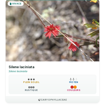
🪴
VIVACE
Silene laciniata
Silene laciniata
☀️
☀️
☀️
💧
💧
💧
PLEIN SOLEIL
MOYEN
❄️
❄️
❄️
RUSTIQUE
COULEURS
🍃
CARYOPHYLLACEAE