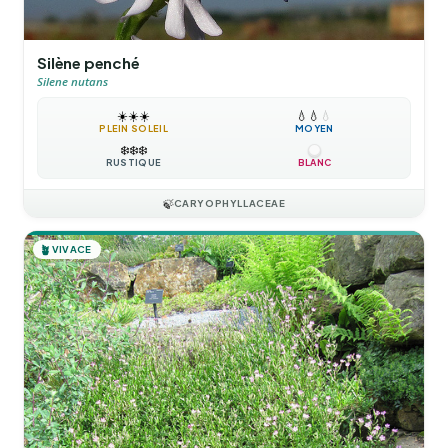
Silène penché
Silene nutans
☀️
☀️
☀️
💧
💧
💧
PLEIN SOLEIL
MOYEN
❄️
❄️
❄️
RUSTIQUE
BLANC
🍃
CARYOPHYLLACEAE
🪴
VIVACE