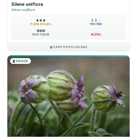
Silene uniflora
Silene uniflora
☀️
☀️
☀️
💧
💧
💧
PLEIN SOLEIL
MOYEN
❄️
❄️
❄️
RUSTIQUE
BLANC
🍃
CARYOPHYLLACEAE
🪴
VIVACE