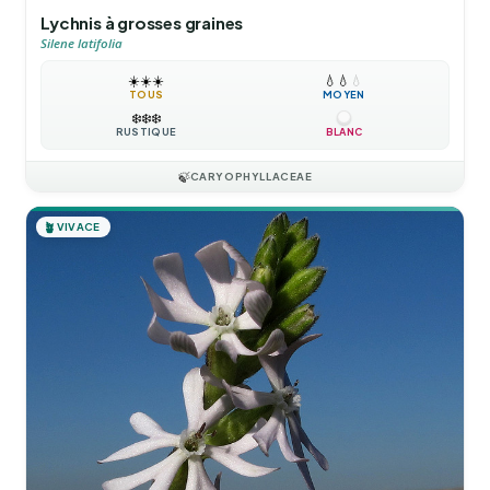
Lychnis à grosses graines
Silene latifolia
☀️
☀️
☀️
💧
💧
💧
TOUS
MOYEN
❄️
❄️
❄️
RUSTIQUE
BLANC
🍃
CARYOPHYLLACEAE
🪴
VIVACE