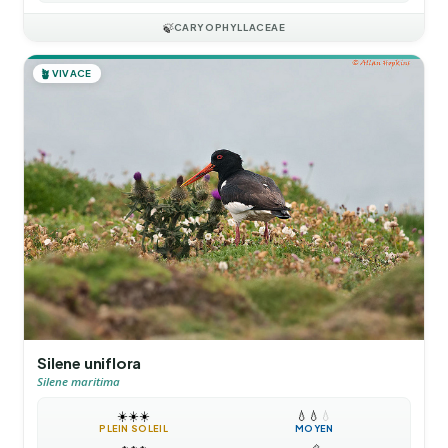
🍃
CARYOPHYLLACEAE
🪴
VIVACE
Silene uniflora
Silene maritima
☀️
☀️
☀️
💧
💧
💧
PLEIN SOLEIL
MOYEN