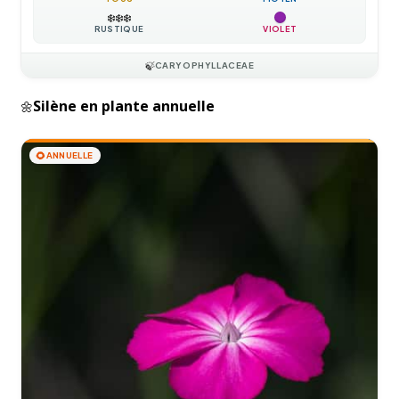
❄️
❄️
❄️
RUSTIQUE
VIOLET
🍃
CARYOPHYLLACEAE
Silène en plante annuelle
🌼
🌻
ANNUELLE