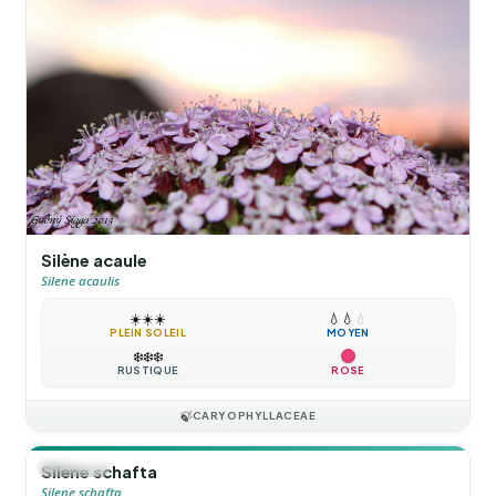
Silène acaule
Silene acaulis
☀️
☀️
☀️
💧
💧
💧
PLEIN SOLEIL
MOYEN
❄️
❄️
❄️
RUSTIQUE
ROSE
🍃
CARYOPHYLLACEAE
🪴
VIVACE
Silene schafta
Silene schafta