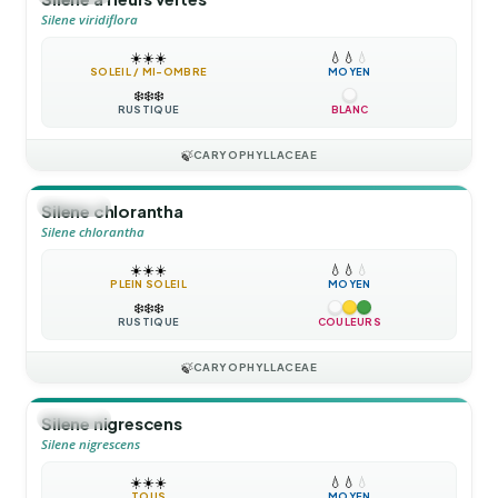
Silene viridiflora
☀️
☀️
☀️
💧
💧
💧
SOLEIL / MI-OMBRE
MOYEN
❄️
❄️
❄️
RUSTIQUE
BLANC
🍃
CARYOPHYLLACEAE
🪴
VIVACE
Silene chlorantha
Silene chlorantha
☀️
☀️
☀️
💧
💧
💧
PLEIN SOLEIL
MOYEN
❄️
❄️
❄️
RUSTIQUE
COULEURS
🍃
CARYOPHYLLACEAE
🪴
VIVACE
Silene nigrescens
Silene nigrescens
☀️
☀️
☀️
💧
💧
💧
TOUS
MOYEN