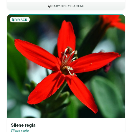
🍃
CARYOPHYLLACEAE
🪴
VIVACE
Silene regia
Silene regia