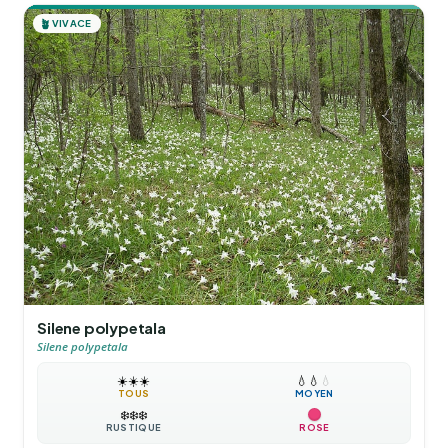
🪴
VIVACE
Silene polypetala
Silene polypetala
☀️
☀️
☀️
💧
💧
💧
TOUS
MOYEN
❄️
❄️
❄️
RUSTIQUE
ROSE