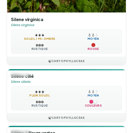
Silene virginica
Silene virginica
☀️
☀️
☀️
💧
💧
💧
SOLEIL / MI-OMBRE
MOYEN
❄️
❄️
❄️
RUSTIQUE
ROUGE
🍃
CARYOPHYLLACEAE
🪴
VIVACE
Silène cilié
Silene ciliata
☀️
☀️
☀️
💧
💧
💧
PLEIN SOLEIL
MOYEN
❄️
❄️
❄️
RUSTIQUE
COULEURS
🍃
CARYOPHYLLACEAE
🪴
VIVACE
Silène à fleurs vertes