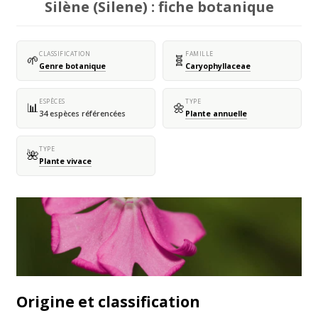
Silène (Silene) : fiche botanique
CLASSIFICATION
FAMILLE
🌱
🧬
Genre botanique
Caryophyllaceae
ESPÈCES
TYPE
📊
🌼
34 espèces référencées
Plante annuelle
TYPE
🌺
Plante vivace
Origine et classification