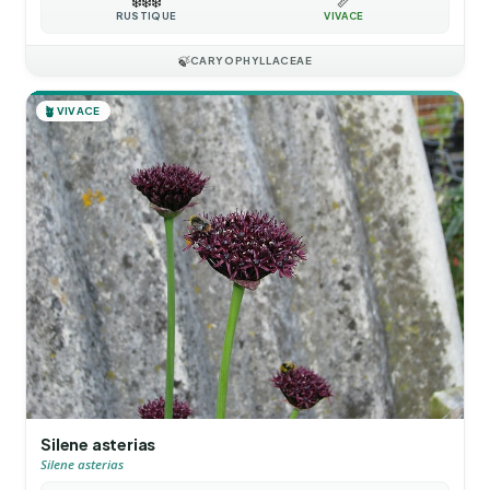
❄️
❄️
❄️
📏
RUSTIQUE
VIVACE
🍃
CARYOPHYLLACEAE
🪴
VIVACE
Silene asterias
Silene asterias