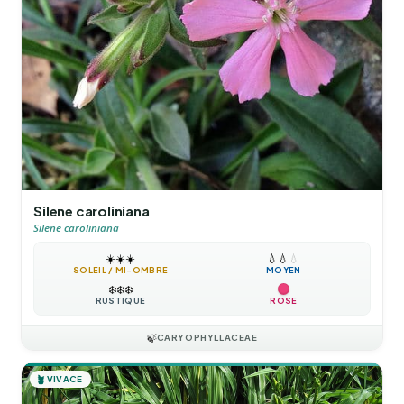
Silene caroliniana
Silene caroliniana
☀️
☀️
☀️
💧
💧
💧
SOLEIL / MI-OMBRE
MOYEN
❄️
❄️
❄️
RUSTIQUE
ROSE
🍃
CARYOPHYLLACEAE
🪴
VIVACE