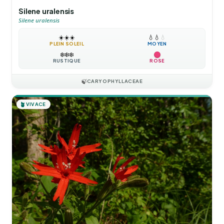
Silene uralensis
Silene uralensis
☀️
☀️
☀️
💧
💧
💧
PLEIN SOLEIL
MOYEN
❄️
❄️
❄️
RUSTIQUE
ROSE
🍃
CARYOPHYLLACEAE
🪴
VIVACE