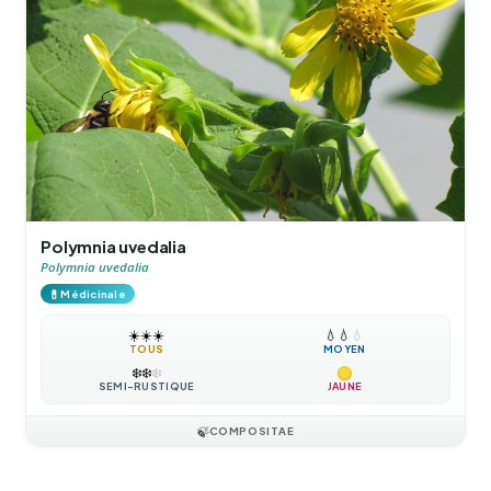
Polymnia uvedalia
Polymnia uvedalia
💊
Médicinale
☀️
☀️
☀️
💧
💧
💧
TOUS
MOYEN
❄️
❄️
❄️
SEMI-RUSTIQUE
JAUNE
🍃
COMPOSITAE