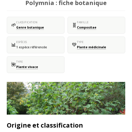
Polymnia : fiche botanique
CLASSIFICATION
FAMILLE
🌱
🧬
Genre botanique
Compositae
ESPÈCES
TYPE
📊
💚
1 espèce référencée
Plante médicinale
TYPE
🌺
Plante vivace
Origine et classification