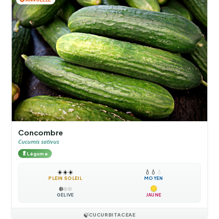
Concombre
Cucumis sativus
🥬
Légume
☀️
☀️
☀️
💧
💧
💧
PLEIN SOLEIL
MOYEN
❄️
❄️
❄️
GÉLIVE
JAUNE
🍃
CUCURBITACEAE