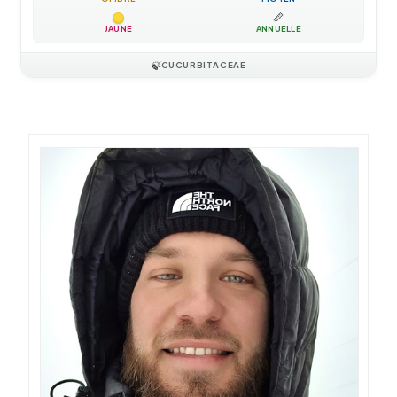
📏
JAUNE
ANNUELLE
🍃
CUCURBITACEAE