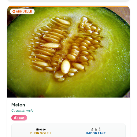
🌻
ANNUELLE
Melon
Cucumis melo
🍎
Fruit
☀️
☀️
☀️
💧
💧
💧
PLEIN SOLEIL
IMPORTANT