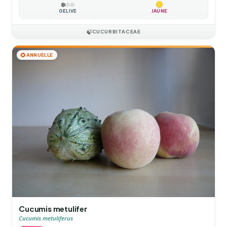
❄️
❄️
❄️
GÉLIVE
JAUNE
🍃
CUCURBITACEAE
🌻
ANNUELLE
Cucumis metulifer
Cucumis metuliferus