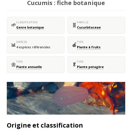
Cucumis : fiche botanique
CLASSIFICATION
FAMILLE
🌱
🧬
Genre botanique
Cucurbitaceae
ESPÈCES
TYPE
📊
🍎
4 espèces référencées
Plante à fruits
TYPE
TYPE
🌼
🥬
Plante annuelle
Plante potagère
Origine et classification