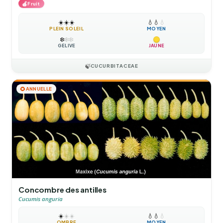
🍎
Fruit
☀️
☀️
☀️
💧
💧
💧
PLEIN SOLEIL
MOYEN
❄️
❄️
❄️
GÉLIVE
JAUNE
🍃
CUCURBITACEAE
🌻
ANNUELLE
Concombre des antilles
Cucumis anguria
☀️
☀️
☀️
💧
💧
💧
OMBRE
MOYEN