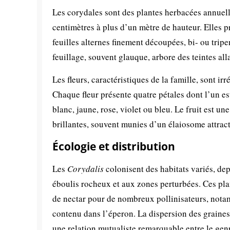
Les corydales sont des plantes herbacées annuelle
centimètres à plus d’un mètre de hauteur. Elles p
feuilles alternes finement découpées, bi- ou trip
feuillage, souvent glauque, arbore des teintes all
Les fleurs, caractéristiques de la famille, sont i
Chaque fleur présente quatre pétales dont l’un est
blanc, jaune, rose, violet ou bleu. Le fruit est 
brillantes, souvent munies d’un élaiosome attract
Écologie et distribution
Les
Corydalis
colonisent des habitats variés, de
éboulis rocheux et aux zones perturbées. Ces pla
de nectar pour de nombreux pollinisateurs, nota
contenu dans l’éperon. La dispersion des graines e
une relation mutualiste remarquable entre le genr