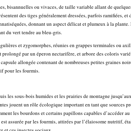
s, bisannuelles ou vivaces, de taille variable allant de quelque
résentent des tiges généralement dressées, parfois ramifiées, et 
ennatiséquées, donnant un aspect délicat et plumeux à la plante.
ant du vert tendre au bleu-gris.
rrégulières et zygomorphes, réunies en grappes terminales ou axill
 prolongé par un éperon nectarifère, et arbore des coloris varié
une capsule allongée contenant de nombreuses petites graines noir
if pour les fourmis.
puis les sous-bois humides et les prairies de montagne jusqu’au
ntes jouent un rôle écologique important en tant que sources p
mment les bourdons et certains papillons capables d’accéder au
st assurée par les fourmis, attirées par l’élaiosome nutritif, éta
e et ces insectes sociaux.