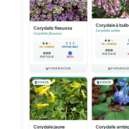
Corydale à bulb
Corydalis flexuosa
Corydalis solida
Corydalis flexuosa
☀️
☀️
☀️

☀️
☀️
☀️
💧
💧
💧
MI-OMBRE
MI-OMBRE
IMPORTANT
❄️
❄️
❄️
❄️
❄️
❄️
RUSTIQUE
RUSTIQUE
BLEU
🍃
FUMARIACEAE
🍃
FUMARIAC
🪴
VIVACE
🪴
VIVACE
Corydale jaune
Corydalis ambi