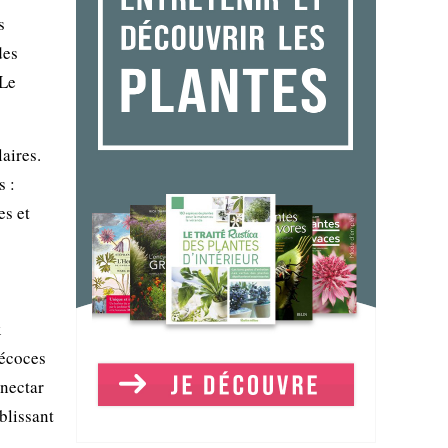
s
des
 Le
aires.
s :
es et
x
récoces
 nectar
blissant