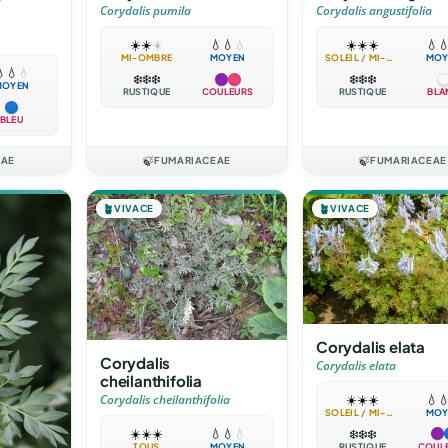
Corydalis pumila
Corydalis angustifolia
☀️
☀️
☀️
💧
💧
💧
☀️
☀️
☀️
💧

MI-OMBRE
MOYEN
SOLEIL / MI-OMBRE
MOY

💧
💧
❄️
❄️
❄️
❄️
❄️
❄️
MOYEN
RUSTIQUE
COULEURS
RUSTIQUE
BLA
BLEU
EAE
🍃
FUMARIACEAE
🍃
FUMARIACEAE
🪴
VIVACE
🪴
VIVACE
Corydalis elata
Corydalis
Corydalis elata
cheilanthifolia
☀️
☀️
☀️
💧

Corydalis cheilanthifolia
SOLEIL / MI-OMBRE
MOY
❄️
❄️
❄️
☀️
☀️
☀️
💧
💧
💧
RUSTIQUE
COUL
TOUS
MOYEN