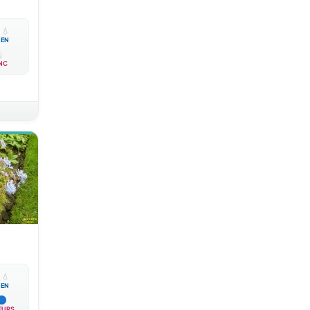

💧
EN
NC

💧
EN
EURS