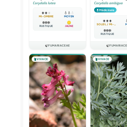
Corydalis lutea
Corydalis ambigua
💊
Médicinale
☀️
☀️
☀️
💧
💧
💧
MI-OMBRE
MOYEN
☀️
☀️
☀️

❄️
❄️
❄️
SOLEIL / MI-OMBRE
RUSTIQUE
JAUNE
❄️
❄️
❄️
RUSTIQUE
🍃
FUMARIACEAE
🍃
FUMARIAC
🪴
VIVACE
🪴
VIVACE