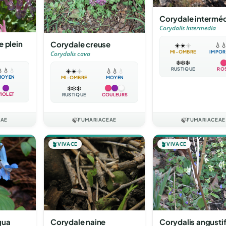
Corydale interméd
Corydalis intermedia
e plein
Corydale creuse
☀️
☀️
☀️
💧

MI-OMBRE
IMPOR
Corydalis cava
❄️
❄️
❄️
RUSTIQUE
RO

💧
💧
☀️
☀️
☀️
💧
💧
💧
MOYEN
MI-OMBRE
MOYEN
❄️
❄️
❄️
VIOLET
RUSTIQUE
COULEURS
EAE
🍃
FUMARIACEAE
🍃
FUMARIACEAE
🪴
VIVACE
🪴
VIVACE
gua
Corydale naine
Corydalis angustif