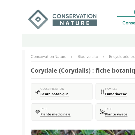
Conse
Conservation Nature
>
Biodiversité
>
Encyclopédie d
Corydale (Corydalis) : fiche botani
CLASSIFICATION
FAMILLE
🌱
🧬
Genre botanique
Fumariaceae
TYPE
TYPE
💚
🌺
Plante médicinale
Plante vivace