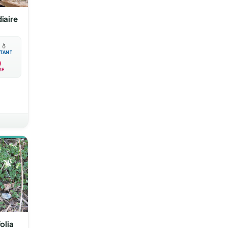
iaire

💧
TANT
SE
olia