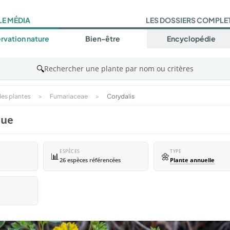
LE MÉDIA
LES DOSSIERS COMPLE
rvation nature
Bien-être
Encyclopédie
🔍
Rechercher une plante par nom ou critères
es plantes
>
Fumariaceae
>
Corydalis
que
ESPÈCES
TYPE
📊
🌼
26 espèces référencées
Plante annuelle