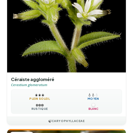
Céraiste aggloméré
Cerastium glomeratum
☀️
☀️
☀️
💧
💧
💧
PLEIN SOLEIL
MOYEN
❄️
❄️
❄️
RUSTIQUE
BLANC
🍃
CARYOPHYLLACEAE