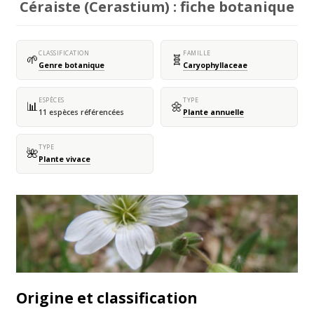
Céraiste (Cerastium) : fiche botanique
CLASSIFICATION
FAMILLE
🌱
🧬
Genre botanique
Caryophyllaceae
ESPÈCES
TYPE
📊
🌼
11 espèces référencées
Plante annuelle
TYPE
🌺
Plante vivace
Origine et classification