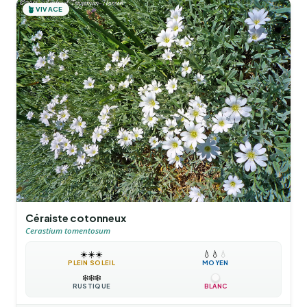
🪴
VIVACE
Céraiste cotonneux
Cerastium tomentosum
☀️
☀️
☀️
💧
💧
💧
PLEIN SOLEIL
MOYEN
❄️
❄️
❄️
RUSTIQUE
BLANC