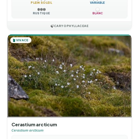
PLEIN SOLEIL
VARIABLE
❄️
❄️
❄️
RUSTIQUE
BLANC
🍃
CARYOPHYLLACEAE
🪴
VIVACE
Cerastium arcticum
Cerastium arcticum