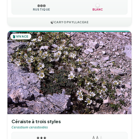
❄️
❄️
❄️
RUSTIQUE
BLANC
🍃
CARYOPHYLLACEAE
🪴
VIVACE
Céraiste à trois styles
Cerastium cerastoides
☀️
☀️
☀️
💧
💧
💧