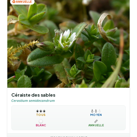
🌻
ANNUELLE
Céraiste des sables
Cerastium semidecandrum
☀️
☀️
☀️
💧
💧
💧
TOUS
MOYEN
📏
BLANC
ANNUELLE