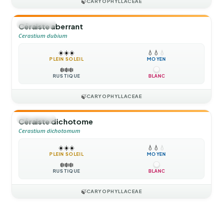
🍃
CARYOPHYLLACEAE
🌻
ANNUELLE
Céraiste aberrant
Cerastium dubium
☀️
☀️
☀️
💧
💧
💧
PLEIN SOLEIL
MOYEN
❄️
❄️
❄️
RUSTIQUE
BLANC
🍃
CARYOPHYLLACEAE
🌻
ANNUELLE
Céraiste dichotome
Cerastium dichotomum
☀️
☀️
☀️
💧
💧
💧
PLEIN SOLEIL
MOYEN
❄️
❄️
❄️
RUSTIQUE
BLANC
🍃
CARYOPHYLLACEAE