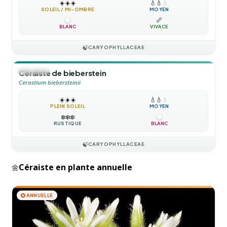
☀️
☀️
☀️
💧
💧
💧
SOLEIL / MI-OMBRE
MOYEN
📏
BLANC
VIVACE
🍃
CARYOPHYLLACEAE
🪴
VIVACE
Céraiste de bieberstein
Cerastium biebersteinii
☀️
☀️
☀️
💧
💧
💧
PLEIN SOLEIL
MOYEN
❄️
❄️
❄️
RUSTIQUE
BLANC
🍃
CARYOPHYLLACEAE
Céraiste en plante annuelle
🌼
🌻
ANNUELLE