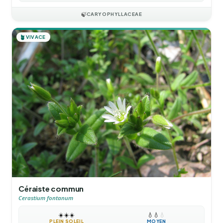
🍃
CARYOPHYLLACEAE
🪴
VIVACE
Céraiste commun
Cerastium fontanum
☀️
☀️
☀️
💧
💧
💧
PLEIN SOLEIL
MOYEN