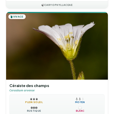
🍃
CARYOPHYLLACEAE
🪴
VIVACE
Céraiste des champs
Cerastium arvense
☀️
☀️
☀️
💧
💧
💧
PLEIN SOLEIL
MOYEN
❄️
❄️
❄️
RUSTIQUE
BLANC