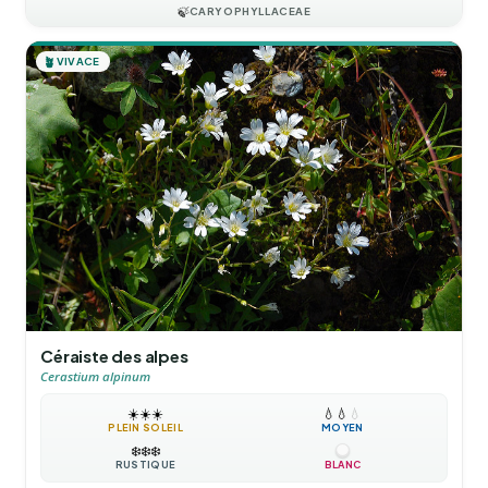
🍃
CARYOPHYLLACEAE
🪴
VIVACE
Céraiste des alpes
Cerastium alpinum
☀️
☀️
☀️
💧
💧
💧
PLEIN SOLEIL
MOYEN
❄️
❄️
❄️
RUSTIQUE
BLANC