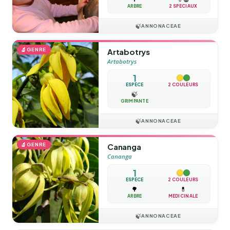
ARBRE
2 SPÉCIAUX
🍃
ANNONACEAE
🔬
GENRE
Artabotrys
Artabotrys
1
ESPÈCE
2 COULEURS
🍃
GRIMPANTE
🍃
ANNONACEAE
🔬
GENRE
Cananga
Cananga
1
ESPÈCE
2 COULEURS
🌳
💊
ARBRE
MÉDICINALE
🍃
ANNONACEAE