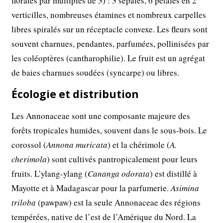
florales par multiples de 3) : 3 sépales, 6 pétales en 2
verticilles, nombreuses étamines et nombreux carpelles
libres spiralés sur un réceptacle convexe. Les fleurs sont
souvent charnues, pendantes, parfumées, pollinisées par
les coléoptères (cantharophilie). Le fruit est un agrégat
de baies charnues soudées (syncarpe) ou libres.
Écologie et distribution
Les Annonaceae sont une composante majeure des
forêts tropicales humides, souvent dans le sous-bois. Le
corossol (
Annona muricata
) et la chérimole (
A.
cherimola
) sont cultivés pantropicalement pour leurs
fruits. L’ylang-ylang (
Cananga odorata
) est distillé à
Mayotte et à Madagascar pour la parfumerie.
Asimina
triloba
(pawpaw) est la seule Annonaceae des régions
tempérées, native de l’est de l’Amérique du Nord. La