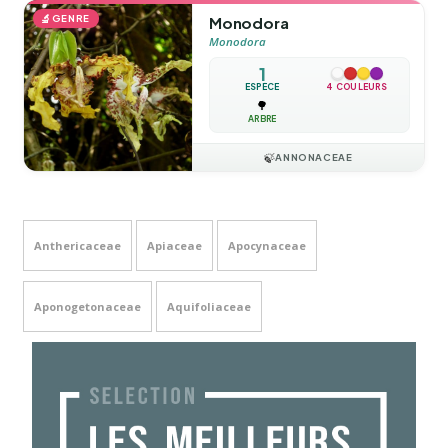
🔬
GENRE
Monodora
Monodora
1
ESPÈCE
4 COULEURS
🌳
ARBRE
🍃
ANNONACEAE
Anthericaceae
Apiaceae
Apocynaceae
Aponogetonaceae
Aquifoliaceae