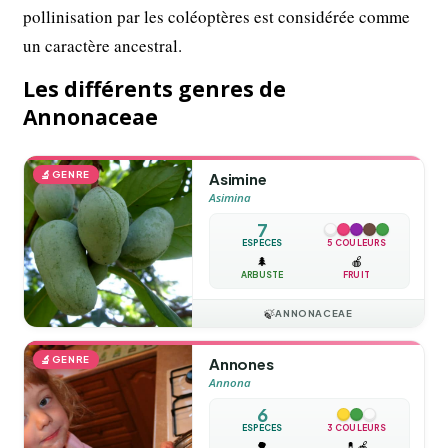
pollinisation par les coléoptères est considérée comme
un caractère ancestral.
Les différents genres de
Annonaceae
🔬
GENRE
Asimine
Asimina
7
ESPÈCES
5 COULEURS
🌲
🍎
ARBUSTE
FRUIT
🍃
ANNONACEAE
🔬
GENRE
Annones
Annona
6
ESPÈCES
3 COULEURS
🌳
💊
🍎