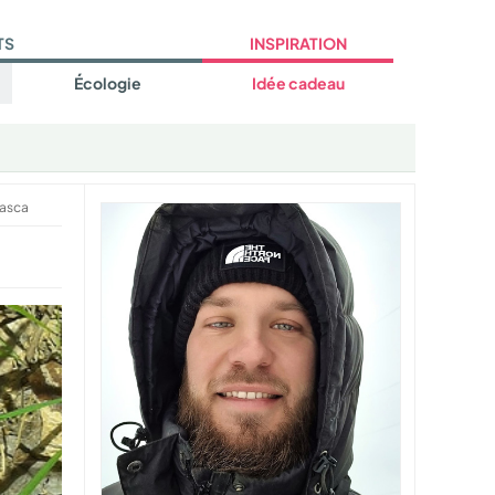
TS
INSPIRATION
Écologie
Idée cadeau
asca