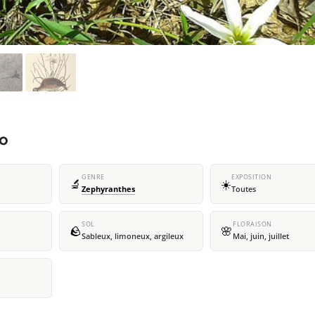
co
GENRE
EXPOSITION
🔬
☀️
Zephyranthes
Toutes
SOL
FLORAISON
🪨
🌸
Sableux, limoneux, argileux
Mai, juin, juillet