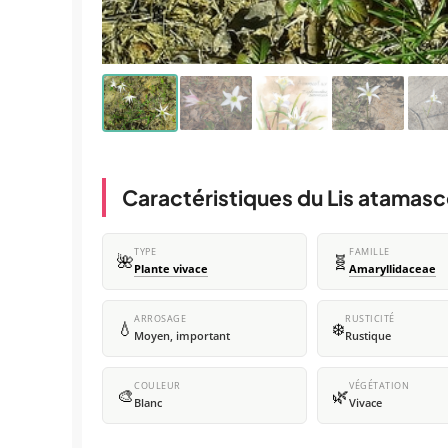
Caractéristiques du Lis atamas
TYPE
FAMILLE
🌺
🧬
Plante vivace
Amaryllidaceae
ARROSAGE
RUSTICITÉ
💧
❄️
Moyen, important
Rustique
COULEUR
VÉGÉTATION
🎨
🌿
Blanc
Vivace