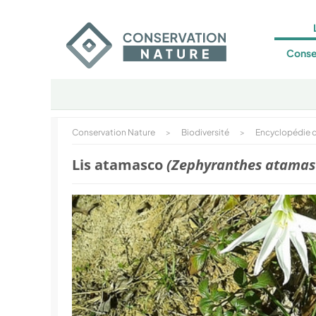
Conse
Conservation Nature
>
Biodiversité
>
Encyclopédie d
Lis atamasco
(Zephyranthes atamas