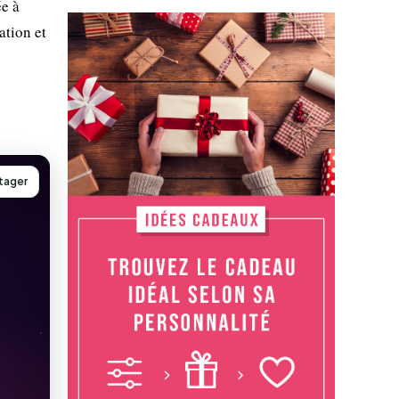
ée à
tion et