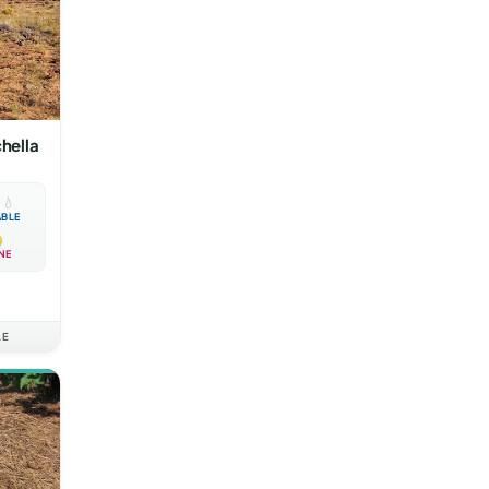
hella

💧
ABLE
NE
AE