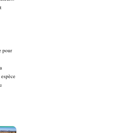
t
e pour
La
e espèce
u