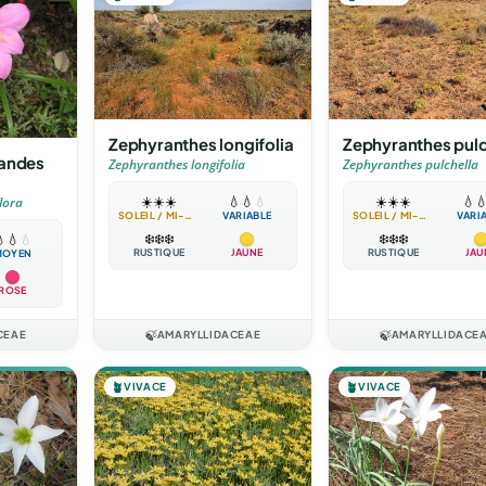
Zephyranthes longifolia
Zephyranthes pulc
randes
Zephyranthes longifolia
Zephyranthes pulchella
☀️
☀️
☀️
💧
💧
💧
☀️
☀️
☀️
💧

lora
SOLEIL / MI-OMBRE
VARIABLE
SOLEIL / MI-OMBRE
VARI
❄️
❄️
❄️
❄️
❄️
❄️

💧
💧
RUSTIQUE
JAUNE
RUSTIQUE
JAU
MOYEN
ROSE
CEAE
🍃
AMARYLLIDACEAE
🍃
AMARYLLIDACE
🪴
VIVACE
🪴
VIVACE