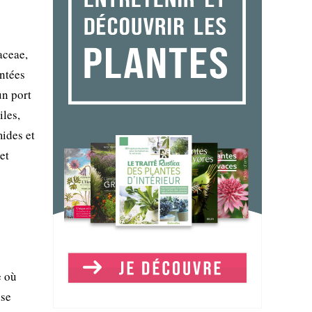
aceae,
intées
un port
iles,
ides et
et
e où
ise