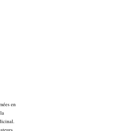
umées en
la
dicinal.
ateurs.