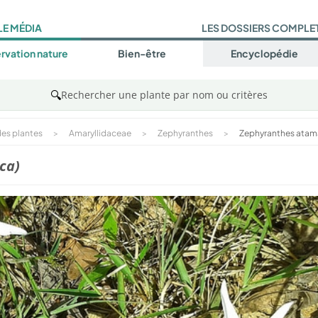
LE MÉDIA
LES DOSSIERS COMPLE
rvation nature
Bien-être
Encyclopédie
🔍
Rechercher une plante par nom ou critères
es plantes
>
Amaryllidaceae
>
Zephyranthes
>
Zephyranthes atam
ca)