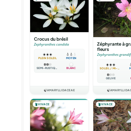
Crocus du brésil
Zéphyrante à g
Zephyranthes candida
fleurs
☀️
☀️
☀️
💧
💧
💧
Zephyranthes grandif
PLEIN SOLEIL
MOYEN
❄️
❄️
❄️
☀️
☀️
☀️

SEMI-RUSTIQUE
BLANC
SOLEIL / MI-OMBRE
❄️
❄️
❄️
GÉLIVE
🍃
AMARYLLIDACEAE
🍃
AMARYLLIDA
🪴
VIVACE
🪴
VIVACE