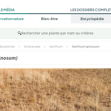
LE MÉDIA
LES DOSSIERS COMPLE
rvation nature
Bien-être
Encyclopédie
🔍
Rechercher une plante par nom ou critères
es plantes
>
Asteraceae
>
Xanthium
>
Xanthium spinosum
inosum)