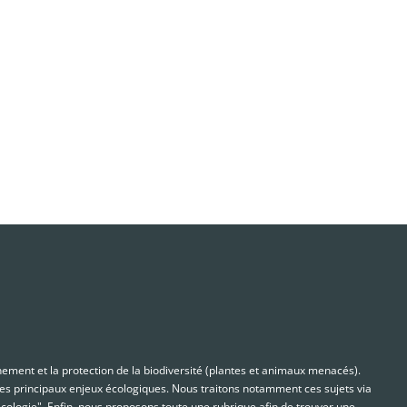
nnement et la protection de la biodiversité (plantes et animaux menacés).
s principaux enjeux écologiques. Nous traitons notamment ces sujets via
cologie". Enfin, nous proposons toute une rubrique afin de trouver une