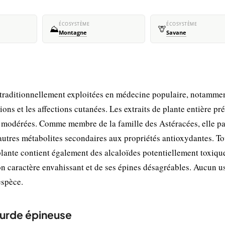
ÉCOSYSTÈME
ÉCOSYSTÈME
⛰️
🦒
Montagne
Savane
traditionnellement exploitées en médecine populaire, notamme
tions et les affections cutanées. Les extraits de plante entière pr
 modérées. Comme membre de la famille des Astéracées, elle p
autres métabolites secondaires aux propriétés antioxydantes. To
a plante contient également des alcaloïdes potentiellement toxiqu
son caractère envahissant et de ses épines désagréables. Aucun u
espèce.
ourde épineuse