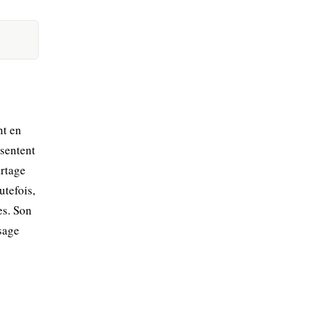
nt en
ésentent
artage
utefois,
es. Son
sage