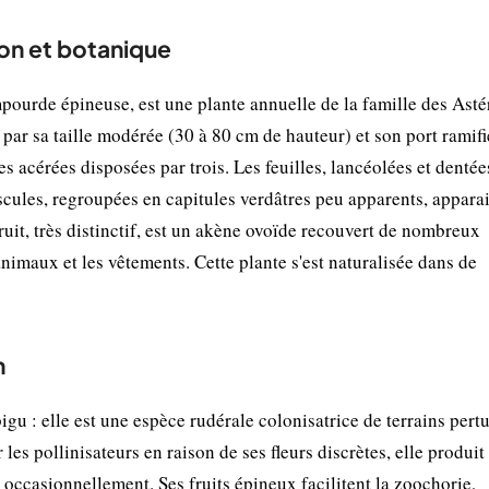
on et botanique
de épineuse, est une plante annuelle de la famille des Asté
 par sa taille modérée (30 à 80 cm de hauteur) et son port ramifi
 acérées disposées par trois. Les feuilles, lancéolées et dentée
scules, regroupées en capitules verdâtres peu apparents, appara
fruit, très distinctif, est un akène ovoïde recouvert de nombreux
animaux et les vêtements. Cette plante s'est naturalisée dans de
n
 : elle est une espèce rudérale colonisatrice de terrains pertu
es pollinisateurs en raison de ses fleurs discrètes, elle produit
 occasionnellement. Ses fruits épineux facilitent la zoochorie,