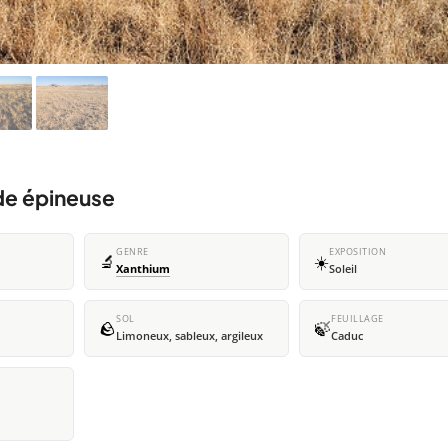
de épineuse
GENRE
EXPOSITION
🔬
☀️
Xanthium
Soleil
SOL
FEUILLAGE
🪨
🍃
Limoneux, sableux, argileux
Caduc