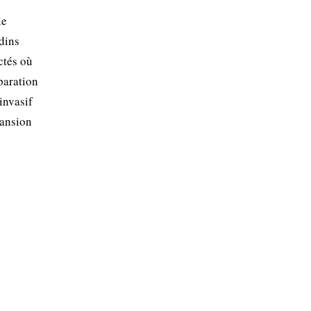
le
rdins
ctés où
paration
invasif
pansion