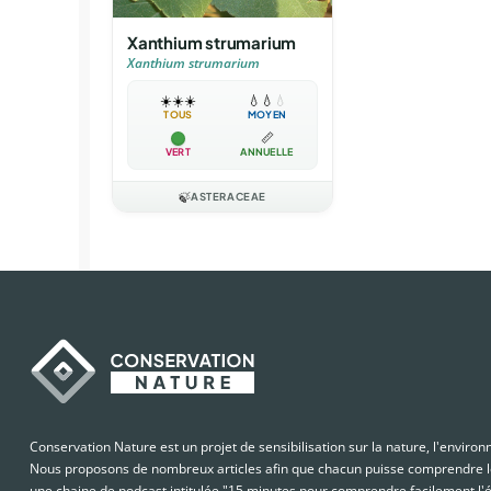
Xanthium strumarium
Xanthium strumarium
☀️
☀️
☀️
💧
💧
💧
TOUS
MOYEN
📏
VERT
ANNUELLE
🍃
ASTERACEAE
Conservation Nature est un projet de sensibilisation sur la nature, l'enviro
Nous proposons de nombreux articles afin que chacun puisse comprendre le
une chaine de podcast intitulée "15 minutes pour comprendre facilement l'é