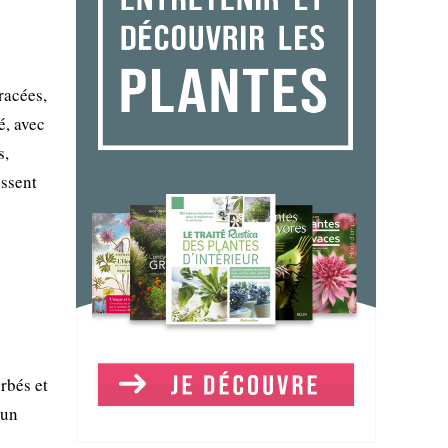
racées,
é, avec
s,
issent
rbés et
 un