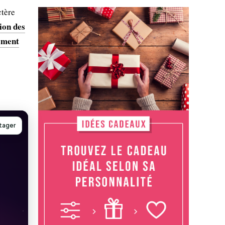
ctère
ion des
ement