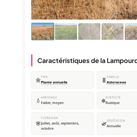
Caractéristiques de la Lampour
TYPE
FAMILLE
🌼
🧬
Plante annuelle
Asteraceae
ARROSAGE
RUSTICITÉ
💧
❄️
Faible, moyen
Rustique
FLORAISON
VÉGÉTATION
🌸
🌿
Juillet, août, septembre,
Annuelle
octobre