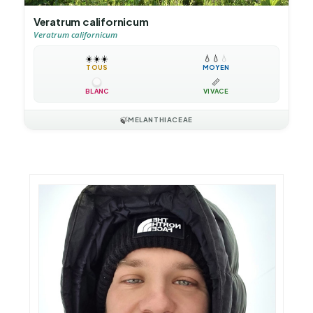
Veratrum californicum
Veratrum californicum
☀️
☀️
☀️
💧
💧
💧
TOUS
MOYEN
📏
BLANC
VIVACE
🍃
MELANTHIACEAE