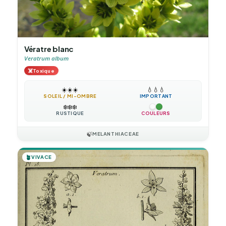
Vératre blanc
Veratrum album
☠️
Toxique
☀️
☀️
☀️
💧
💧
💧
SOLEIL / MI-OMBRE
IMPORTANT
❄️
❄️
❄️
RUSTIQUE
COULEURS
🍃
MELANTHIACEAE
🪴
VIVACE