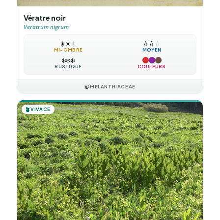
Vératre noir
Veratrum nigrum
☀️
☀️
☀️
💧
💧
💧
MI-OMBRE
MOYEN
❄️
❄️
❄️
RUSTIQUE
COULEURS
🍃
MELANTHIACEAE
🪴
VIVACE