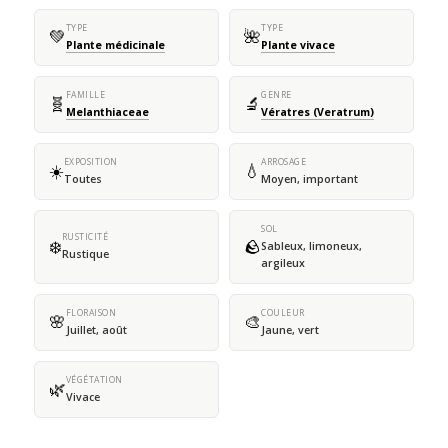
TYPE
TYPE
💚
🌺
Plante médicinale
Plante vivace
FAMILLE
GENRE
🧬
🔬
Melanthiaceae
Vératres (Veratrum)
EXPOSITION
ARROSAGE
☀️
💧
Toutes
Moyen, important
SOL
RUSTICITÉ
❄️
🪨
Sableux, limoneux,
Rustique
argileux
FLORAISON
COULEUR
🌸
🎨
Juillet, août
Jaune, vert
VÉGÉTATION
🌿
Vivace