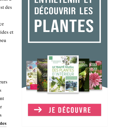
st des
rce
ides et
 peu
eurs
s
ant
ir
s
ntes