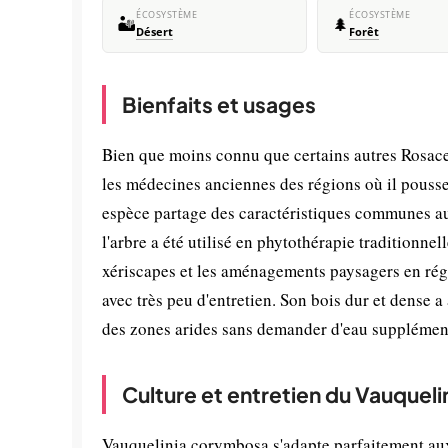
ÉCOSYSTÈME
ÉCOSYSTÈME
🏜️
🌲
Désert
Forêt
Bienfaits et usages
Bien que moins connu que certains autres Rosace
les médecines anciennes des régions où il pouss
espèce partage des caractéristiques communes a
l'arbre a été utilisé en phytothérapie traditionne
xériscapes et les aménagements paysagers en régio
avec très peu d'entretien. Son bois dur et dense a
des zones arides sans demander d'eau supplémenta
Culture et entretien du Vauquel
Vauquelinia corymbosa s'adapte parfaitement aux 