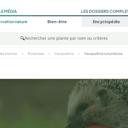
LE MÉDIA
LES DOSSIERS COMPLE
rvation nature
Bien-être
Encyclopédie
🔍
Rechercher une plante par nom ou critères
es plantes
>
Rosaceae
>
Vauquelinia
>
Vauquelinia corymbosa