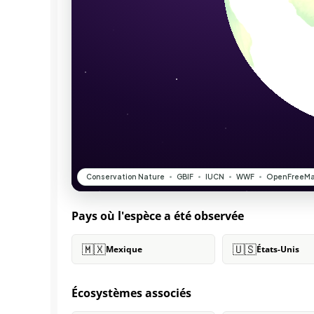
Pays où l'espèce a été observée
🇲🇽
🇺🇸
Mexique
États-Unis
Écosystèmes associés