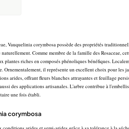
ae, Vauquelinia corymbosa possède des propriétés traditionnel
e naturellement. Comme membre de la famille des Rosaceae, cet
ux plantes riches en composés phénoliques bénéfiques. Localem
lle. Ornementalement, il représente un excellent choix pour les j
ns arides, offrant fleurs blanches attrayantes et feuillage persi
 aussi des applications artisanales. L'arbre contribue à l'embell
ire une fois établi.
inia corymbosa
conditions arides et semi-arides grâce à sa tolérance à la séch