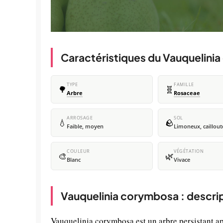
Caractéristiques du Vauquelini
TYPE
FAMILLE
🌳
🧬
Arbre
Rosaceae
ARROSAGE
SOL
💧
🪨
Faible, moyen
Limoneux, caillou
COULEUR
VÉGÉTATION
🎨
🌿
Blanc
Vivace
Vauquelinia corymbosa : descri
Vauquelinia corymbosa est un arbre persistant app