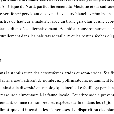
 d'Amérique du Nord, particulièrement du Mexique et du sud-oue
e vert foncé persistant et ses petites fleurs blanches réunies en
ètres de hauteur à maturité, avec un tronc gris clair et une éco
éolées et disposées alternativement. Adapté aux environnements ar
rellement dans les habitats rocailleux et les pentes sèches où
n
s la stabilisation des écosystèmes arides et semi-arides. Ses fl
vril à août, attirent de nombreux pollinisateurs, notamment le
nt ainsi à la diversité entomologique locale. Le feuillage persist
t ressource alimentaire à la faune locale. Cet arbre aide à préven
Cependant, comme de nombreuses espèces d'arbres dans les région
limatique
disparition des pla
qui intensifie les sécheresses. La