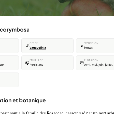
a corymbosa
GENRE
EXPOSITION
🔬
☀️
Vauquelinia
Toutes
FEUILLAGE
FLORAISON
🍃
🌸
teux
Persistant
Avril, mai, juin, juillet
ption et botanique
artenant à la famille des Rosaceae, caractérisé par un port arbu