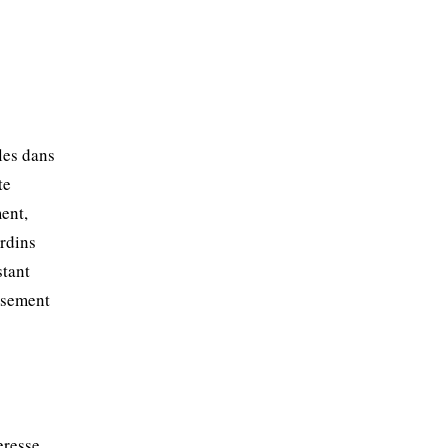
les dans
te
ent,
ardins
stant
issement
eresse.