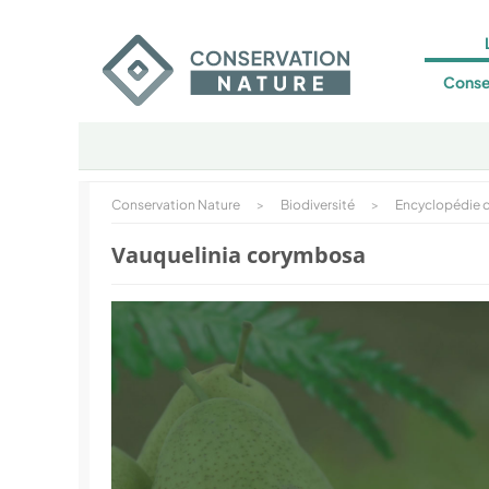
Conse
Conservation Nature
>
Biodiversité
>
Encyclopédie d
Vauquelinia corymbosa