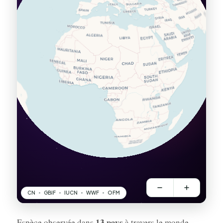
13 pays
Espèce observée dans
à travers le monde.