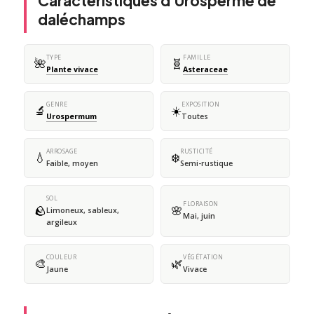
Caractéristiques d'Urosperme de
daléchamps
TYPE
FAMILLE
🌺
🧬
Plante vivace
Asteraceae
GENRE
EXPOSITION
🔬
☀️
Urospermum
Toutes
ARROSAGE
RUSTICITÉ
💧
❄️
Faible, moyen
Semi-rustique
SOL
FLORAISON
🪨
🌸
Limoneux, sableux,
Mai, juin
argileux
COULEUR
VÉGÉTATION
🎨
🌿
Jaune
Vivace