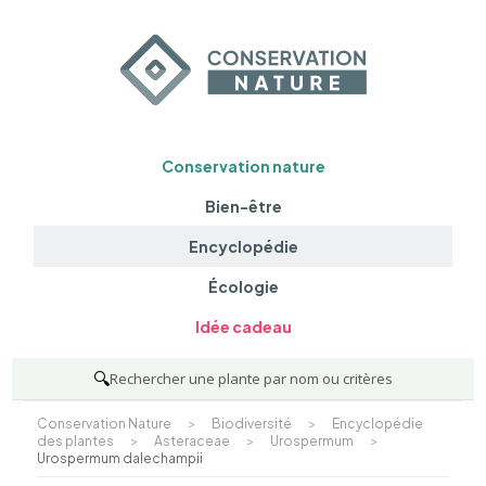
Conservation nature
Bien-être
Encyclopédie
Écologie
Idée cadeau
🔍
Rechercher une plante par nom ou critères
Conservation Nature
>
Biodiversité
>
Encyclopédie
des plantes
>
Asteraceae
>
Urospermum
>
Urospermum dalechampii