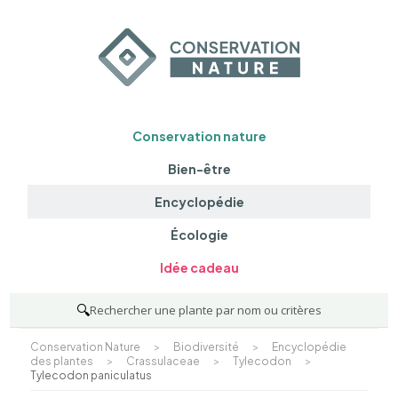
Conservation nature
Bien-être
Encyclopédie
Écologie
Idée cadeau
🔍
Rechercher une plante par nom ou critères
Conservation Nature
>
Biodiversité
>
Encyclopédie
des plantes
>
Crassulaceae
>
Tylecodon
>
Tylecodon paniculatus