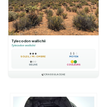
Tylecodon wallichii
Tylecodon wallichii
☀️
☀️
☀️
💧
💧
💧
SOLEIL / MI-OMBRE
MOYEN
❄️
❄️
❄️
GÉLIVE
COULEURS
🍃
CRASSULACEAE