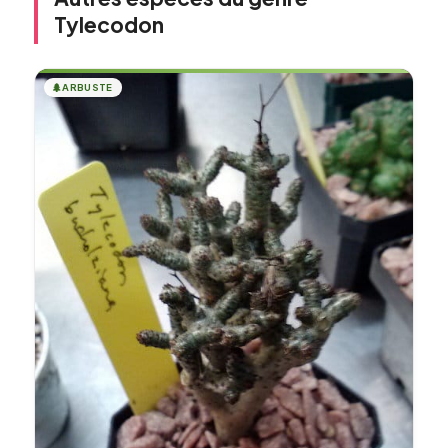
Tylecodon
🌲
ARBUSTE