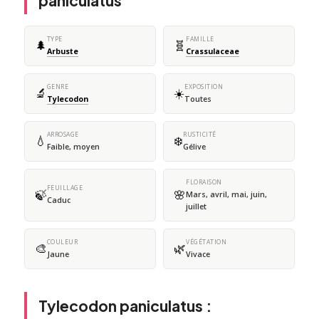
paniculatus
TYPE
FAMILLE
🌲
🧬
Arbuste
Crassulaceae
GENRE
EXPOSITION
🔬
☀️
Tylecodon
Toutes
ARROSAGE
RUSTICITÉ
💧
❄️
Faible, moyen
Gélive
FLORAISON
FEUILLAGE
🍃
🌸
Mars, avril, mai, juin,
Caduc
juillet
COULEUR
VÉGÉTATION
🎨
🌿
Jaune
Vivace
Tylecodon paniculatus :