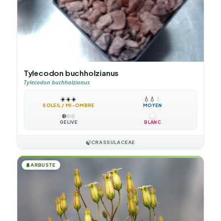
Tylecodon buchholzianus
Tylecodon buchholzianus
☀️
☀️
☀️
💧
💧
💧
SOLEIL / MI-OMBRE
MOYEN
❄️
❄️
❄️
GÉLIVE
BLANC
🍃
CRASSULACEAE
🌲
ARBUSTE