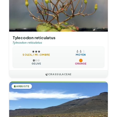
Tylecodon reticulatus
Tylecodon reticulatus
☀️
☀️
☀️
💧
💧
💧
SOLEIL / MI-OMBRE
MOYEN
❄️
❄️
❄️
GÉLIVE
ORANGE
🍃
CRASSULACEAE
🌲
ARBUSTE