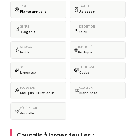
TYPE
FAMILLE
🌼
🧬
Plante annuelle
Apiaceae
GENRE
EXPOSITION
🔬
☀️
Turgenia
Soleil
ARROSAGE
RUSTICITÉ
💧
❄️
Faible
Rustique
SOL
FEUILLAGE
🪨
🍃
Limoneux
Caduc
FLORAISON
COULEUR
🌸
🎨
Mai, juin, juillet, août
Blanc, rose
VÉGÉTATION
🌿
Annuelle
Caucalis à larges feuilles :