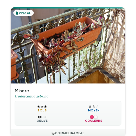
🪴
VIVACE
Misère
Tradescantia zebrina
☀️
☀️
☀️
💧
💧
💧
TOUS
MOYEN
❄️
❄️
❄️
GÉLIVE
COULEURS
🍃
COMMELINACEAE