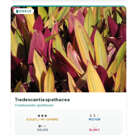
🪴
VIVACE
Tradescantia spathacea
Tradescantia spathacea
☀️
☀️
☀️
💧
💧
💧
SOLEIL / MI-OMBRE
MOYEN
❄️
❄️
❄️
GÉLIVE
BLANC