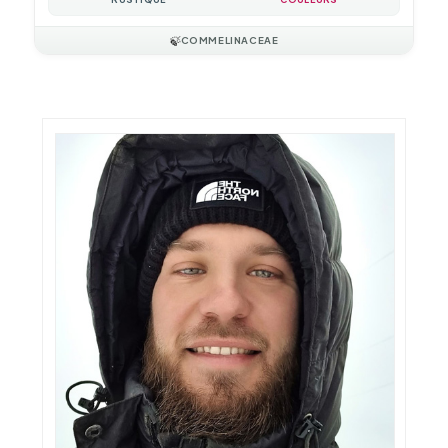
🍃
COMMELINACEAE