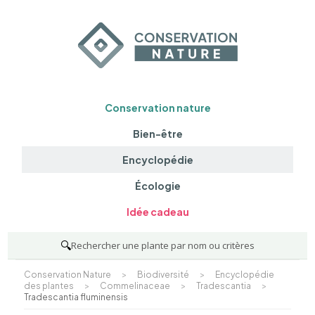
Conservation nature
Bien-être
Encyclopédie
Écologie
Idée cadeau
🔍
Rechercher une plante par nom ou critères
Conservation Nature
>
Biodiversité
>
Encyclopédie
des plantes
>
Commelinaceae
>
Tradescantia
>
Tradescantia fluminensis