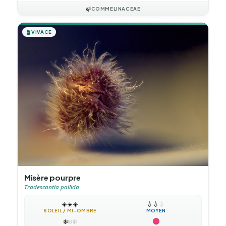
🍃
COMMELINACEAE
🪴
VIVACE
Misère pourpre
Tradescantia pallida
☀️
☀️
☀️
💧
💧
💧
SOLEIL / MI-OMBRE
MOYEN
❄️
❄️
❄️