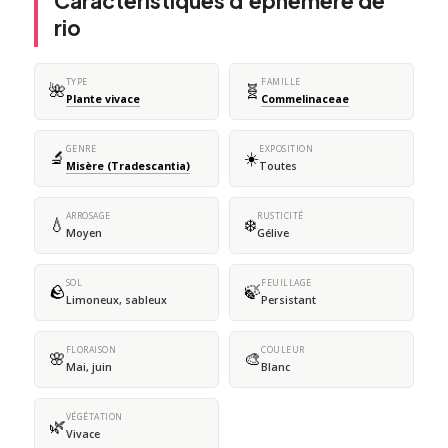
Caractéristiques d'éphémère de
rio
TYPE
FAMILLE
🌺
🧬
Plante vivace
Commelinaceae
GENRE
EXPOSITION
🔬
☀️
Misère (Tradescantia)
Toutes
ARROSAGE
RUSTICITÉ
💧
❄️
Moyen
Gélive
SOL
FEUILLAGE
🪨
🍃
Limoneux, sableux
Persistant
FLORAISON
COULEUR
🌸
🎨
Mai, juin
Blanc
VÉGÉTATION
🌿
Vivace