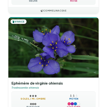
GÉLIVE
ROSE
🍃
COMMELINACEAE
🪴
VIVACE
Ephémère de virginie ohiensis
Tradescantia ohiensis
☀️
☀️
☀️
💧
💧
💧
SOLEIL / MI-OMBRE
MOYEN
❄️
❄️
❄️
RUSTIQUE
COULEURS