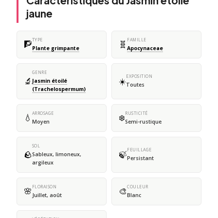
Caractéristiques du Jasmin étoilé
jaune
TYPE
FAMILLE
🧗
🧬
Plante grimpante
Apocynaceae
GENRE
EXPOSITION
🔬
☀️
Jasmin étoilé
Toutes
(Trachelospermum)
ARROSAGE
RUSTICITÉ
💧
❄️
Moyen
Semi-rustique
SOL
FEUILLAGE
🪨
🍃
Sableux, limoneux,
Persistant
argileux
FLORAISON
COULEUR
🌸
🎨
Juillet, août
Blanc