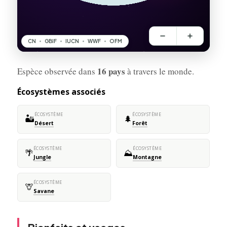
16 pays
Espèce observée dans
à travers le monde.
Écosystèmes associés
ÉCOSYSTÈME
ÉCOSYSTÈME
🏜️
🌲
Désert
Forêt
ÉCOSYSTÈME
ÉCOSYSTÈME
🌴
⛰️
Jungle
Montagne
ÉCOSYSTÈME
🦒
Savane