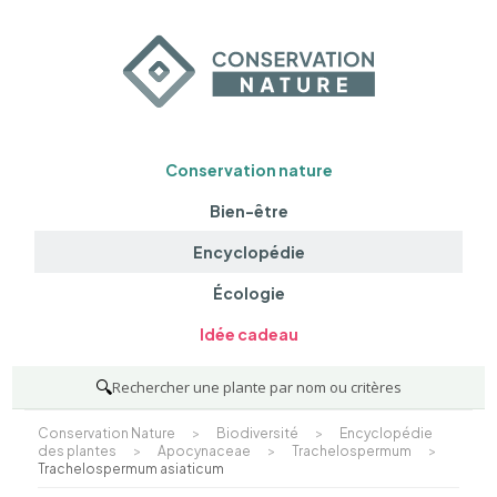
Conservation nature
Bien-être
Encyclopédie
Écologie
Idée cadeau
🔍
Rechercher une plante par nom ou critères
Conservation Nature
>
Biodiversité
>
Encyclopédie
des plantes
>
Apocynaceae
>
Trachelospermum
>
Trachelospermum asiaticum