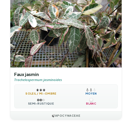
Faux jasmin
Trachelospermum jasminoides
☀️
☀️
☀️
💧
💧
💧
SOLEIL / MI-OMBRE
MOYEN
❄️
❄️
❄️
SEMI-RUSTIQUE
BLANC
🍃
APOCYNACEAE