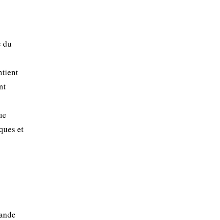
e du
ntient
nt
ue
ques et
rande