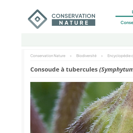
Conse
Conservation Nature
>
Biodiversité
>
Encyclopédie d
Consoude à tubercules
(Symphytum