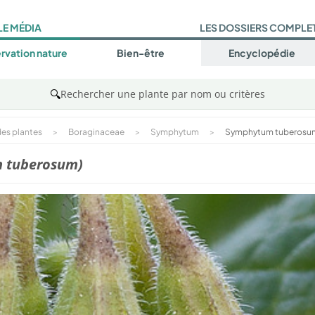
LE MÉDIA
LES DOSSIERS COMPLE
rvation nature
Bien-être
Encyclopédie
🔍
Rechercher une plante par nom ou critères
es plantes
>
Boraginaceae
>
Symphytum
>
Symphytum tuberosu
 tuberosum)