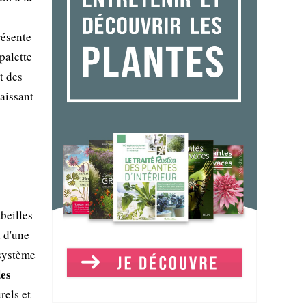
résente
palette
t des
raissant
beilles
t d'une
 système
des
rels et