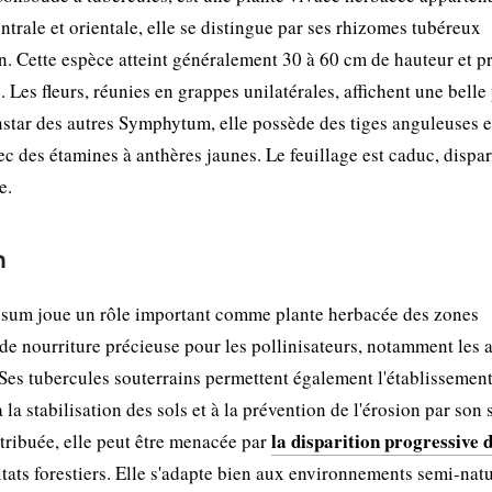
trale et orientale, elle se distingue par ses rhizomes tubéreux
. Cette espèce atteint généralement 30 à 60 cm de hauteur et p
 Les fleurs, réunies en grappes unilatérales, affichent une belle 
instar des autres Symphytum, elle possède des tiges anguleuses e
ec des étamines à anthères jaunes. Le feuillage est caduc, dispa
e.
n
sum joue un rôle important comme plante herbacée des zones
de nourriture précieuse pour les pollinisateurs, notamment les a
. Ses tubercules souterrains permettent également l'établissemen
la stabilisation des sols et à la prévention de l'érosion par son
la disparition progressive 
tribuée, elle peut être menacée par
ats forestiers. Elle s'adapte bien aux environnements semi-natu