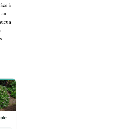
râce à
e au
 aucun
r
s
ale