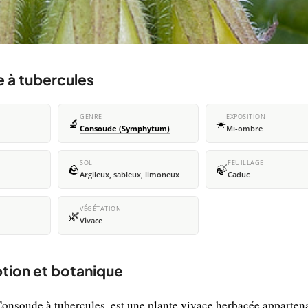
e à tubercules
GENRE
EXPOSITION
🔬
☀️
Consoude (Symphytum)
Mi-ombre
SOL
FEUILLAGE
🪨
🍃
Argileux, sableux, limoneux
Caduc
VÉGÉTATION
🌿
Vivace
ption et botanique
oude à tubercules, est une plante vivace herbacée appartena