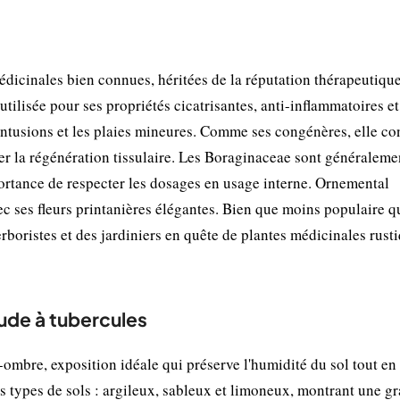
icinales bien connues, héritées de la réputation thérapeutiqu
tilisée pour ses propriétés cicatrisantes, anti-inflammatoires et
ontusions et les plaies mineures. Comme ses congénères, elle co
er la régénération tissulaire. Les Boraginaceae sont généraleme
portance de respecter les dosages en usage interne. Ornemental
vec ses fleurs printanières élégantes. Bien que moins populaire q
rboristes et des jardiniers en quête de plantes médicinales rusti
oude à tubercules
mbre, exposition idéale qui préserve l'humidité du sol tout en
les types de sols : argileux, sableux et limoneux, montrant une g