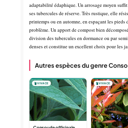
adaptabilité édaphique. Un arrosage moyen suffit 
ses tubercules de réserve. Très rustique, elle rés
printemps ou en automne, en espaçant les pieds d
problème. Un apport de compost bien décomposé a
division des tubercules en dormance ou par semis
denses et constitue un excellent choix pour les ja
Autres espèces du genre Cons
🪴
VIVACE
🪴
VIVACE
Consoude officinale