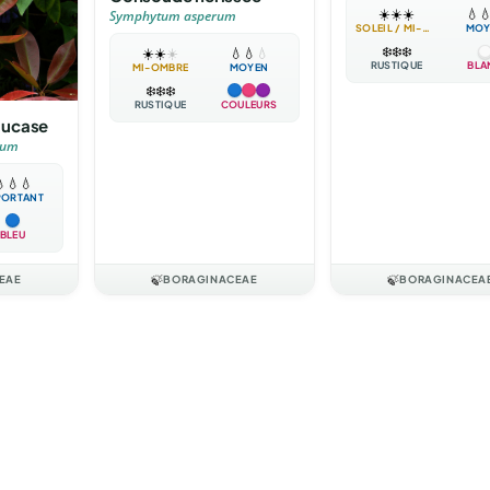
☀️
☀️
☀️
💧

Symphytum asperum
SOLEIL / MI-OMBRE
MOY
❄️
❄️
❄️
☀️
☀️
☀️
💧
💧
💧
RUSTIQUE
BLA
MI-OMBRE
MOYEN
❄️
❄️
❄️
RUSTIQUE
COULEURS
aucase
cum

💧
💧
PORTANT
BLEU
EAE
🍃
BORAGINACEAE
🍃
BORAGINACEA