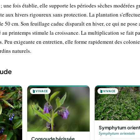
; une fois établie, elle supporte les périodes sèches modérées g
iste aux hivers rigoureux sans protection. La plantation s'effectu
e 50 cm. Son feuillage caduc disparaît en hiver, ce qui ne pose
u printemps stimule la croissance. La multiplication se fait pa
. Peu exigeante en entretien, elle forme rapidement des colonie
rdins naturels.
oude
🪴
VIVACE
🪴
VIVACE
Symphytum orient
Symphytum orientale
Consoude hérissée