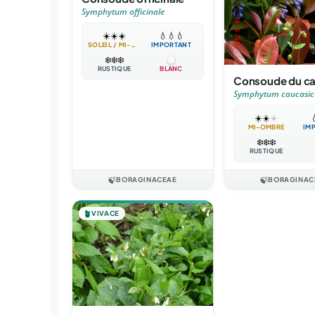
Symphytum officinale
☀️
☀️
☀️
💧
💧
💧
SOLEIL / MI-OMBRE
IMPORTANT
❄️
❄️
❄️
RUSTIQUE
BLANC
Consoude du c
Symphytum caucasi
☀️
☀️
☀️

MI-OMBRE
IM
❄️
❄️
❄️
RUSTIQUE
🍃
BORAGINACEAE
🍃
BORAGINAC
🪴
VIVACE