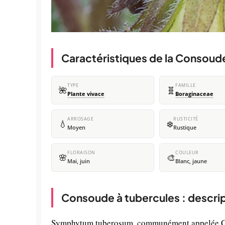
Caractéristiques de la Consoud
TYPE
FAMILLE
🌺
🧬
Plante vivace
Boraginaceae
ARROSAGE
RUSTICITÉ
💧
❄️
Moyen
Rustique
FLORAISON
COULEUR
🌸
🎨
Mai, juin
Blanc, jaune
Consoude à tubercules : descri
Symphytum tuberosum, communément appelée Cons