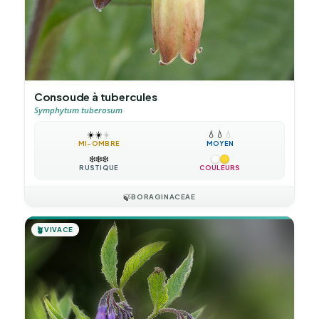
Consoude à tubercules
Symphytum tuberosum
☀️
☀️
☀️
💧
💧
💧
MI-OMBRE
MOYEN
❄️
❄️
❄️
RUSTIQUE
COULEURS
🍃
BORAGINACEAE
🪴
VIVACE