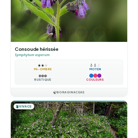
Consoude hérissée
Symphytum asperum
☀️
☀️
☀️
💧
💧
💧
MI-OMBRE
MOYEN
❄️
❄️
❄️
RUSTIQUE
COULEURS
🍃
BORAGINACEAE
🪴
VIVACE