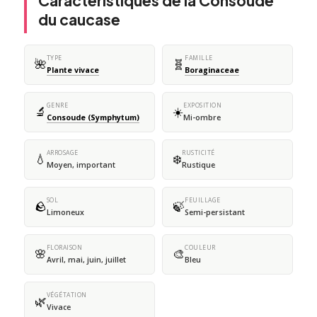
Caractéristiques de la Consoude
du caucase
TYPE
FAMILLE
🌺
🧬
Plante vivace
Boraginaceae
GENRE
EXPOSITION
🔬
☀️
Consoude (Symphytum)
Mi-ombre
ARROSAGE
RUSTICITÉ
💧
❄️
Moyen, important
Rustique
SOL
FEUILLAGE
🪨
🍃
Limoneux
Semi-persistant
FLORAISON
COULEUR
🌸
🎨
Avril, mai, juin, juillet
Bleu
VÉGÉTATION
🌿
Vivace