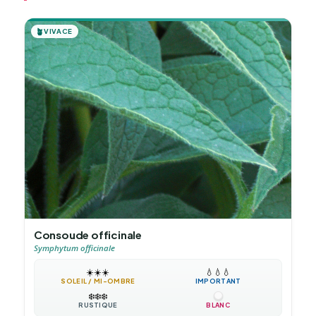
🪴
VIVACE
Consoude officinale
Symphytum officinale
☀️
☀️
☀️
💧
💧
💧
SOLEIL / MI-OMBRE
IMPORTANT
❄️
❄️
❄️
RUSTIQUE
BLANC