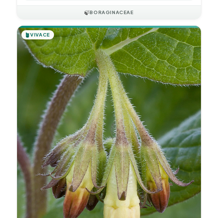
🍃
BORAGINACEAE
🪴
VIVACE