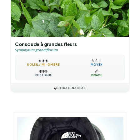
Consoude à grandes fleurs
Symphytum grandiflorum
☀️
☀️
☀️
💧
💧
💧
SOLEIL / MI-OMBRE
MOYEN
❄️
❄️
❄️
📏
RUSTIQUE
VIVACE
🍃
BORAGINACEAE