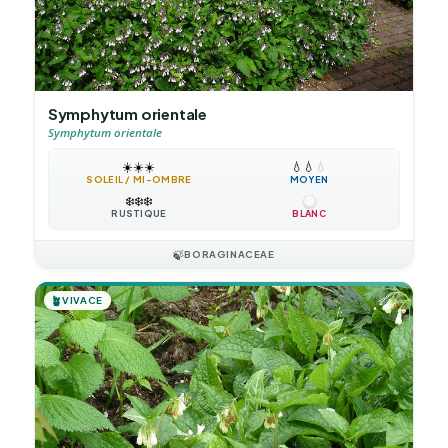
Symphytum orientale
Symphytum orientale
☀️
☀️
☀️
💧
💧
💧
SOLEIL / MI-OMBRE
MOYEN
❄️
❄️
❄️
RUSTIQUE
BLANC
🍃
BORAGINACEAE
🪴
VIVACE