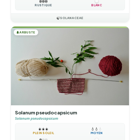
❄️
❄️
❄️
RUSTIQUE
BLANC
🍃
SOLANACEAE
🌲
ARBUSTE
Solanum pseudocapsicum
Solanum pseudocapsicum
☀️
☀️
☀️
💧
💧
💧
PLEIN SOLEIL
MOYEN
❄️
❄️
❄️