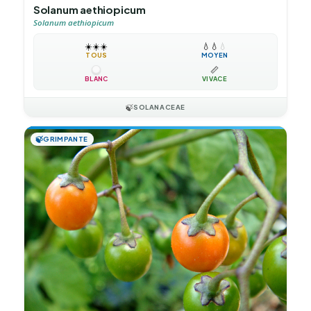
Solanum aethiopicum
Solanum aethiopicum
☀️
☀️
☀️
💧
💧
💧
TOUS
MOYEN
📏
BLANC
VIVACE
🍃
SOLANACEAE
🍃
GRIMPANTE