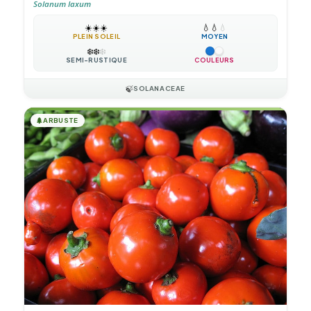
Solanum laxum
☀️
☀️
☀️
💧
💧
💧
PLEIN SOLEIL
MOYEN
❄️
❄️
❄️
SEMI-RUSTIQUE
COULEURS
🍃
SOLANACEAE
🌲
ARBUSTE