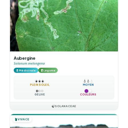
Aubergine
Solanum melongena
💊
🥬
Médicinale
Légume
☀️
☀️
☀️
💧
💧
💧
PLEIN SOLEIL
MOYEN
❄️
❄️
❄️
GÉLIVE
COULEURS
🍃
SOLANACEAE
🪴
VIVACE