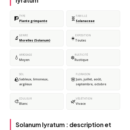
lyratum
TYPE
FAMILLE
🧗
🧬
Plante grimpante
Solanaceae
GENRE
EXPOSITION
🔬
☀️
Morelles (Solanum)
Toutes
ARROSAGE
RUSTICITÉ
💧
❄️
Moyen
Rustique
SOL
FLORAISON
🪨
🌸
Sableux, limoneux,
Juin, juillet, août,
argileux
septembre, octobre
COULEUR
VÉGÉTATION
🎨
🌿
Blanc
Vivace
Solanum lyratum : description et