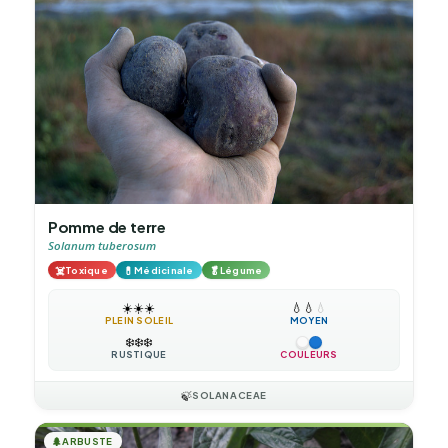
Pomme de terre
Solanum tuberosum
☠️
💊
🥬
Toxique
Médicinale
Légume
☀️
☀️
☀️
💧
💧
💧
PLEIN SOLEIL
MOYEN
❄️
❄️
❄️
RUSTIQUE
COULEURS
🍃
SOLANACEAE
🌲
ARBUSTE