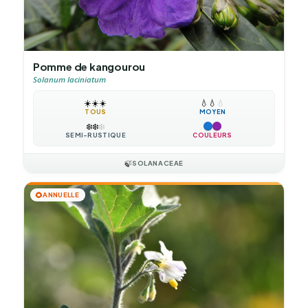
Pomme de kangourou
Solanum laciniatum
☀️
☀️
☀️
💧
💧
💧
TOUS
MOYEN
❄️
❄️
❄️
SEMI-RUSTIQUE
COULEURS
🍃
SOLANACEAE
🌻
ANNUELLE