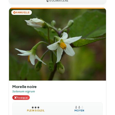
🍃
SOLANACEAE
🌻
ANNUELLE
Morelle noire
Solanum nigrum
☠️
Toxique
☀️
☀️
☀️
💧
💧
💧
PLEIN SOLEIL
MOYEN