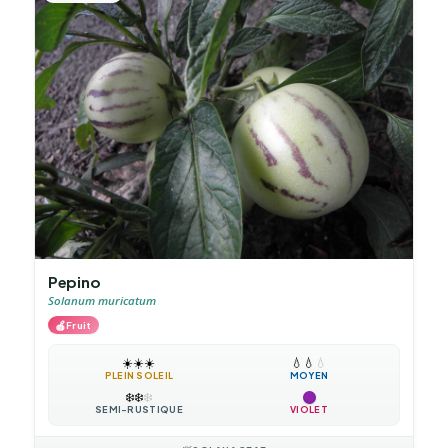
Pepino
Solanum muricatum
🍎
Fruit
☀️
☀️
☀️
💧
💧
💧
PLEIN SOLEIL
MOYEN
❄️
❄️
❄️
SEMI-RUSTIQUE
VIOLET