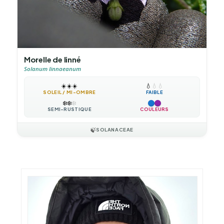
Morelle de linné
Solanum linnaeanum
☀️
☀️
☀️
💧
💧
💧
SOLEIL / MI-OMBRE
FAIBLE
❄️
❄️
❄️
SEMI-RUSTIQUE
COULEURS
🍃
SOLANACEAE