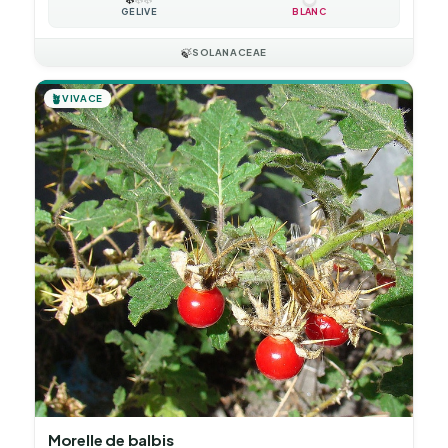
GÉLIVE
BLANC
🍃
SOLANACEAE
🪴
VIVACE
Morelle de balbis