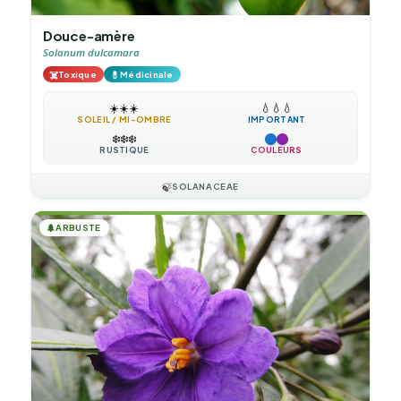
Douce-amère
Solanum dulcamara
☠️
💊
Toxique
Médicinale
☀️
☀️
☀️
💧
💧
💧
SOLEIL / MI-OMBRE
IMPORTANT
❄️
❄️
❄️
RUSTIQUE
COULEURS
🍃
SOLANACEAE
🌲
ARBUSTE