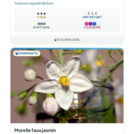
Solanum sisymbriifolium
☀️
☀️
☀️
💧
💧
💧
TOUS
IMPORTANT
❄️
❄️
❄️
RUSTIQUE
COULEURS
🍃
SOLANACEAE
🍃
GRIMPANTE
Morelle faux jasmin