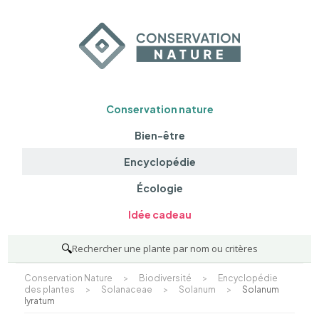
Conservation nature
Bien-être
Encyclopédie
Écologie
Idée cadeau
🔍
Rechercher une plante par nom ou critères
Conservation Nature
>
Biodiversité
>
Encyclopédie
des plantes
>
Solanaceae
>
Solanum
>
Solanum
lyratum