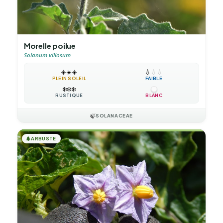
Morelle poilue
Solanum villosum
☀️
☀️
☀️
💧
💧
💧
PLEIN SOLEIL
FAIBLE
❄️
❄️
❄️
RUSTIQUE
BLANC
🍃
SOLANACEAE
🌲
ARBUSTE