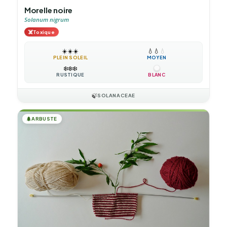
Morelle noire
Solanum nigrum
☠️
Toxique
☀️
☀️
☀️
💧
💧
💧
PLEIN SOLEIL
MOYEN
❄️
❄️
❄️
RUSTIQUE
BLANC
🍃
SOLANACEAE
🌲
ARBUSTE