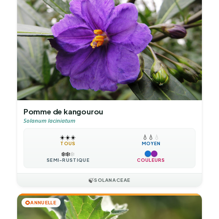
Pomme de kangourou
Solanum laciniatum
☀️
☀️
☀️
💧
💧
💧
TOUS
MOYEN
❄️
❄️
❄️
SEMI-RUSTIQUE
COULEURS
🍃
SOLANACEAE
🌻
ANNUELLE