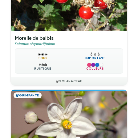
Morelle de balbis
Solanum sisymbriifolium
☀️
☀️
☀️
💧
💧
💧
TOUS
IMPORTANT
❄️
❄️
❄️
RUSTIQUE
COULEURS
🍃
SOLANACEAE
🍃
GRIMPANTE