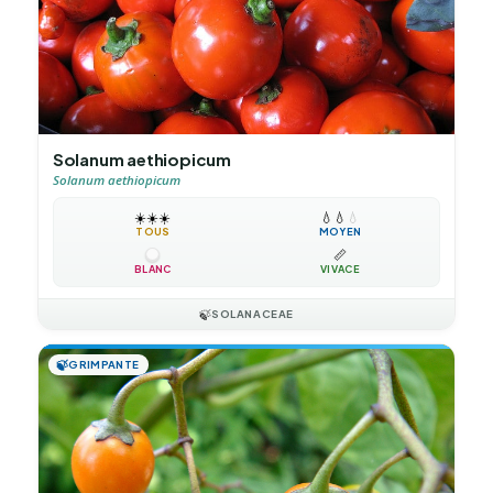
Solanum aethiopicum
Solanum aethiopicum
☀️
☀️
☀️
💧
💧
💧
TOUS
MOYEN
📏
BLANC
VIVACE
🍃
SOLANACEAE
🍃
GRIMPANTE