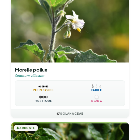
Morelle poilue
Solanum villosum
☀️
☀️
☀️
💧
💧
💧
PLEIN SOLEIL
FAIBLE
❄️
❄️
❄️
RUSTIQUE
BLANC
🍃
SOLANACEAE
🌲
ARBUSTE