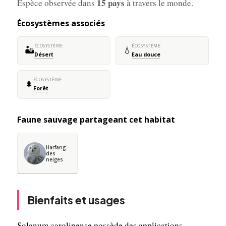
15 pays
Espèce observée dans
à travers le monde.
Écosystèmes associés
ÉCOSYSTÈME
ÉCOSYSTÈME
🏜️
💧
Désert
Eau douce
ÉCOSYSTÈME
🌲
Forêt
Faune sauvage partageant cet habitat
Harfang
des
neiges
Bienfaits et usages
Solanum carolinense possède des applications