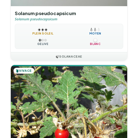
Solanum pseudocapsicum
Solanum pseudocapsicum
☀️
☀️
☀️
💧
💧
💧
PLEIN SOLEIL
MOYEN
❄️
❄️
❄️
GÉLIVE
BLANC
🍃
SOLANACEAE
🪴
VIVACE