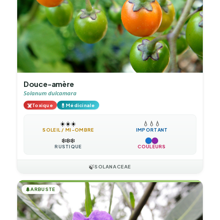
Douce-amère
Solanum dulcamara
☠️
💊
Toxique
Médicinale
☀️
☀️
☀️
💧
💧
💧
SOLEIL / MI-OMBRE
IMPORTANT
❄️
❄️
❄️
RUSTIQUE
COULEURS
🍃
SOLANACEAE
🌲
ARBUSTE