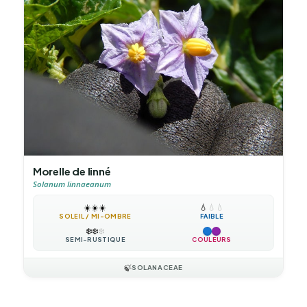
Morelle de linné
Solanum linnaeanum
☀️
☀️
☀️
💧
💧
💧
SOLEIL / MI-OMBRE
FAIBLE
❄️
❄️
❄️
SEMI-RUSTIQUE
COULEURS
🍃
SOLANACEAE