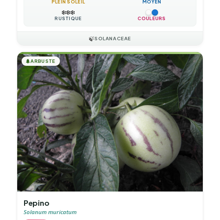
PLEIN SOLEIL
MOYEN
❄️
❄️
❄️
RUSTIQUE
COULEURS
🍃
SOLANACEAE
🌲
ARBUSTE
Pepino
Solanum muricatum