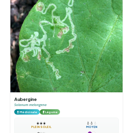
Aubergine
Solanum melongena
💊
🥬
Médicinale
Légume
☀️
☀️
☀️
💧
💧
💧
PLEIN SOLEIL
MOYEN