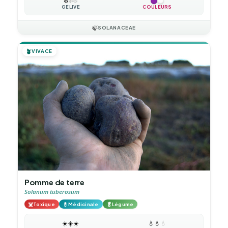
❄️
❄️
❄️
GÉLIVE
COULEURS
🍃
SOLANACEAE
🪴
VIVACE
Pomme de terre
Solanum tuberosum
☠️
💊
🥬
Toxique
Médicinale
Légume
☀️
☀️
☀️
💧
💧
💧