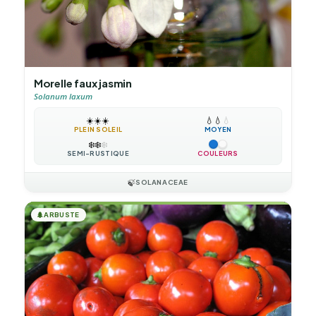
Morelle faux jasmin
Solanum laxum
☀️
☀️
☀️
💧
💧
💧
PLEIN SOLEIL
MOYEN
❄️
❄️
❄️
SEMI-RUSTIQUE
COULEURS
🍃
SOLANACEAE
🌲
ARBUSTE