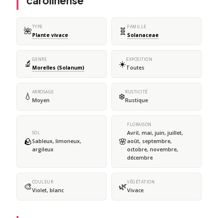
carolinense
TYPE
FAMILLE
🌺
🧬
Plante vivace
Solanaceae
GENRE
EXPOSITION
🔬
☀️
Morelles (Solanum)
Toutes
ARROSAGE
RUSTICITÉ
💧
❄️
Moyen
Rustique
FLORAISON
Avril, mai, juin, juillet,
SOL
🪨
🌸
Sableux, limoneux,
août, septembre,
argileux
octobre, novembre,
décembre
COULEUR
VÉGÉTATION
🎨
🌿
Violet, blanc
Vivace