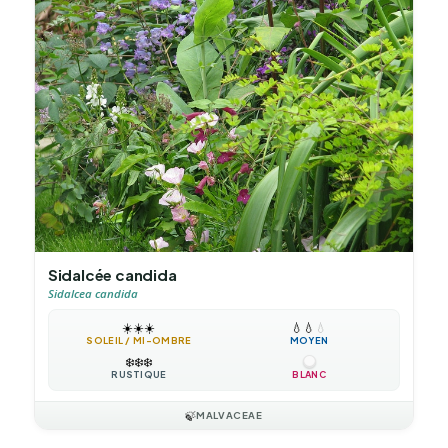
Sidalcée candida
Sidalcea candida
☀️
☀️
☀️
💧
💧
💧
SOLEIL / MI-OMBRE
MOYEN
❄️
❄️
❄️
RUSTIQUE
BLANC
🍃
MALVACEAE