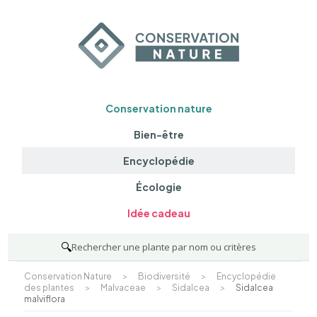
Conservation nature
Bien-être
Encyclopédie
Écologie
Idée cadeau
🔍
Rechercher une plante par nom ou critères
Conservation Nature
>
Biodiversité
>
Encyclopédie
des plantes
>
Malvaceae
>
Sidalcea
>
Sidalcea
malviflora