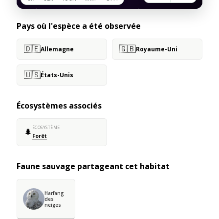
Pays où l'espèce a été observée
🇩🇪
🇬🇧
Allemagne
Royaume-Uni
🇺🇸
États-Unis
Écosystèmes associés
ÉCOSYSTÈME
🌲
Forêt
Faune sauvage partageant cet habitat
Harfang
des
neiges