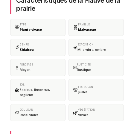
Caractéristiques de la Mauve de la
prairie
TYPE
FAMILLE
🌺
🧬
Plante vivace
Malvaceae
GENRE
EXPOSITION
🔬
☀️
Sidalcea
Mi-ombre, ombre
ARROSAGE
RUSTICITÉ
💧
❄️
Moyen
Rustique
SOL
FLORAISON
🪨
🌸
Sableux, limoneux,
Juillet
argileux
COULEUR
VÉGÉTATION
🎨
🌿
Rose, violet
Vivace