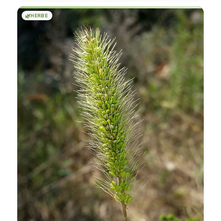
🌿
HERBE