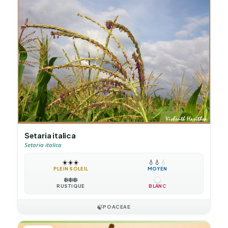
Setaria italica
Setaria italica
☀️
☀️
☀️
💧
💧
💧
PLEIN SOLEIL
MOYEN
❄️
❄️
❄️
RUSTIQUE
BLANC
🍃
POACEAE