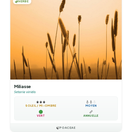
🌿
HERBE
Miliasse
Setaria viridis
☀️
☀️
☀️
💧
💧
💧
SOLEIL / MI-OMBRE
MOYEN
📏
VERT
ANNUELLE
🍃
POACEAE