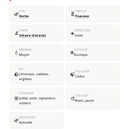
TYPE
FAMILLE
🌿
🧬
Herbe
Poaceae
GENRE
EXPOSITION
🔬
☀️
Sétaire (Setaria)
Soleil
ARROSAGE
RUSTICITÉ
💧
❄️
Moyen
Rustique
SOL
FEUILLAGE
🪨
🍃
Limoneux, sableux,
Caduc
argileux
FLORAISON
COULEUR
🌸
🎨
Juillet, août, septembre,
Blanc, jaune
octobre
VÉGÉTATION
🌿
Annuelle