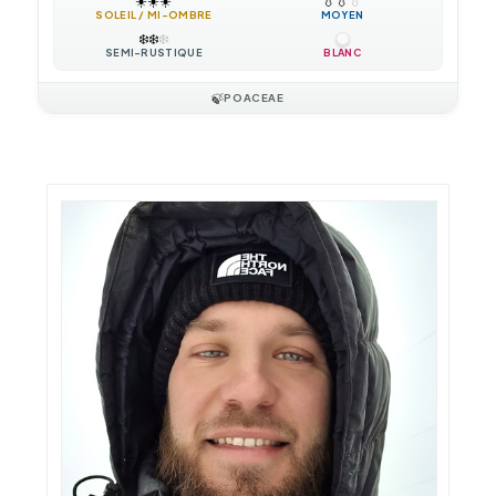
☀️
☀️
☀️
💧
💧
💧
SOLEIL / MI-OMBRE
MOYEN
❄️
❄️
❄️
SEMI-RUSTIQUE
BLANC
🍃
POACEAE