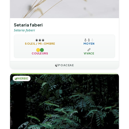
Setaria faberi
Setaria faberi
☀️
☀️
☀️
💧
💧
💧
SOLEIL / MI-OMBRE
MOYEN
📏
COULEURS
VIVACE
🍃
POACEAE
🌿
HERBE