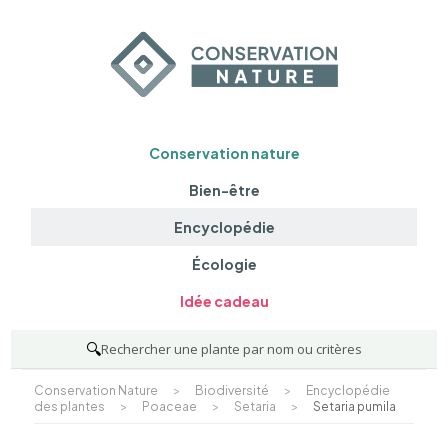
Conservation nature
Bien-être
Encyclopédie
Écologie
Idée cadeau
🔍
Rechercher une plante par nom ou critères
Conservation Nature
>
Biodiversité
>
Encyclopédie
des plantes
>
Poaceae
>
Setaria
>
Setaria pumila