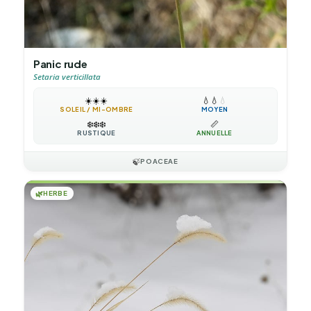
Panic rude
Setaria verticillata
☀️
☀️
☀️
💧
💧
💧
SOLEIL / MI-OMBRE
MOYEN
❄️
❄️
❄️
📏
RUSTIQUE
ANNUELLE
🍃
POACEAE
🌿
HERBE