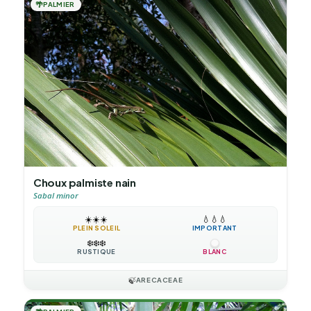
🌴
PALMIER
Choux palmiste nain
Sabal minor
☀️
☀️
☀️
💧
💧
💧
PLEIN SOLEIL
IMPORTANT
❄️
❄️
❄️
RUSTIQUE
BLANC
🍃
ARECACEAE