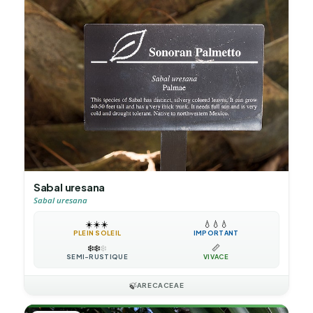
Sabal uresana
Sabal uresana
☀️
☀️
☀️
💧
💧
💧
PLEIN SOLEIL
IMPORTANT
❄️
❄️
❄️
📏
SEMI-RUSTIQUE
VIVACE
🍃
ARECACEAE