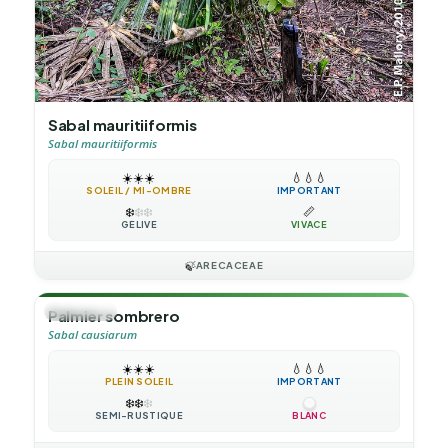
Sabal mauritiiformis
Sabal mauritiiformis
☀️
☀️
☀️
💧
💧
💧
SOLEIL / MI-OMBRE
IMPORTANT
❄️
❄️
❄️
📏
GÉLIVE
VIVACE
🍃
ARECACEAE
🌴
PALMIER
Palmier sombrero
Sabal causiarum
☀️
☀️
☀️
💧
💧
💧
PLEIN SOLEIL
IMPORTANT
❄️
❄️
❄️
SEMI-RUSTIQUE
BLANC