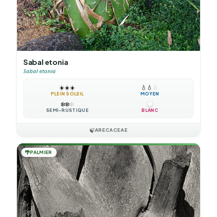
Sabal etonia
Sabal etonia
☀️
☀️
☀️
💧
💧
💧
PLEIN SOLEIL
MOYEN
❄️
❄️
❄️
SEMI-RUSTIQUE
BLANC
🍃
ARECACEAE
🌴
PALMIER