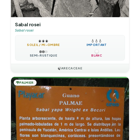
Sabal rosei
Sabal rosei
☀️
☀️
☀️
💧
💧
💧
SOLEIL / MI-OMBRE
IMPORTANT
❄️
❄️
❄️
SEMI-RUSTIQUE
BLANC
🍃
ARECACEAE
🌴
PALMIER