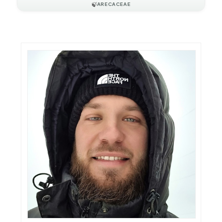
🍃
ARECACEAE