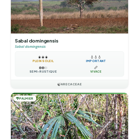
Sabal domingensis
Sabal domingensis
☀️
☀️
☀️
💧
💧
💧
PLEIN SOLEIL
IMPORTANT
❄️
❄️
❄️
📏
SEMI-RUSTIQUE
VIVACE
🍃
ARECACEAE
🌴
PALMIER