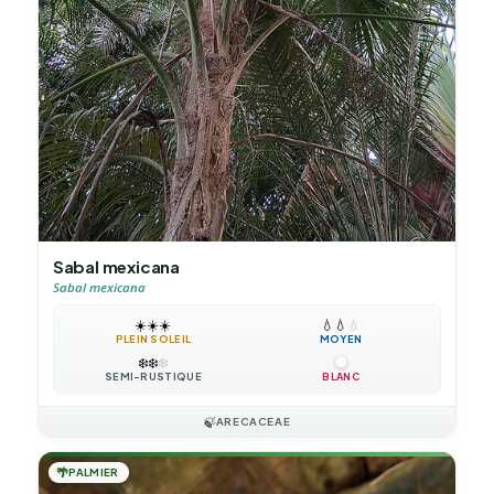
Sabal mexicana
Sabal mexicana
☀️
☀️
☀️
💧
💧
💧
PLEIN SOLEIL
MOYEN
❄️
❄️
❄️
SEMI-RUSTIQUE
BLANC
🍃
ARECACEAE
🌴
PALMIER