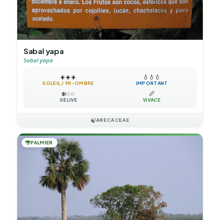
Sabal yapa
Sabal yapa
☀️
☀️
☀️
💧
💧
💧
SOLEIL / MI-OMBRE
IMPORTANT
❄️
❄️
❄️
📏
GÉLIVE
VIVACE
🍃
ARECACEAE
🌴
PALMIER