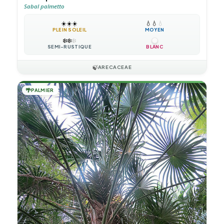
Sabal palmetto
☀️
☀️
☀️
💧
💧
💧
PLEIN SOLEIL
MOYEN
❄️
❄️
❄️
SEMI-RUSTIQUE
BLANC
🍃
ARECACEAE
🌴
PALMIER