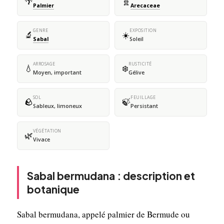
🌴
🧬
Palmier
Arecaceae
GENRE
EXPOSITION
🔬
☀️
Sabal
Soleil
ARROSAGE
RUSTICITÉ
💧
❄️
Moyen, important
Gélive
SOL
FEUILLAGE
🪨
🍃
Sableux, limoneux
Persistant
VÉGÉTATION
🌿
Vivace
Sabal bermudana : description et
botanique
Sabal bermudana, appelé palmier de Bermude ou