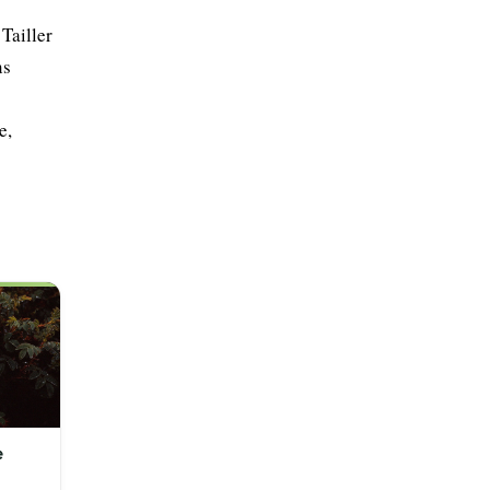
Tailler
ns
e,
e