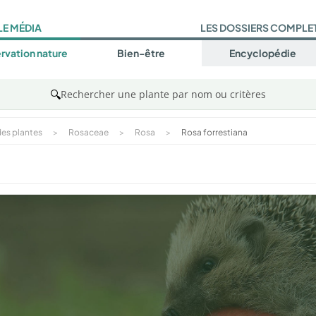
LE MÉDIA
LES DOSSIERS COMPLE
rvation nature
Bien-être
Encyclopédie
🔍
Rechercher une plante par nom ou critères
es plantes
>
Rosaceae
>
Rosa
>
Rosa forrestiana