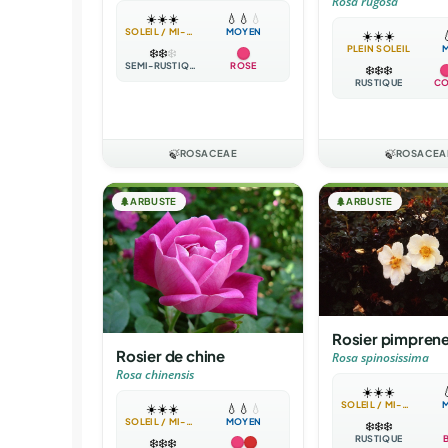
Rosa rugosa
☀️
☀️
☀️
💧
💧
💧
SOLEIL / MI-OMBRE
MOYEN
☀️
☀️
☀️

PLEIN SOLEIL
❄️
❄️
❄️
SEMI-RUSTIQUE
ROSE
❄️
❄️
❄️
RUSTIQUE
CO
🍃
ROSACEAE
🍃
ROSACEA
🌲
ARBUSTE
🌲
ARBUSTE
Rosier pimprene
Rosier de chine
Rosa spinosissima
Rosa chinensis
☀️
☀️
☀️

SOLEIL / MI-OMBRE
☀️
☀️
☀️
💧
💧
💧
SOLEIL / MI-OMBRE
MOYEN
❄️
❄️
❄️
RUSTIQUE
❄️
❄️
❄️