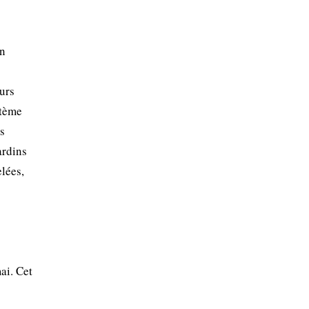
en
eurs
stème
es
ardins
lées,
ai. Cet