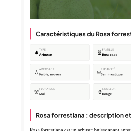
Caractéristiques du Rosa forres
TYPE
FAMILLE
🌲
🧬
Arbuste
Rosaceae
ARROSAGE
RUSTICITÉ
💧
❄️
Faible, moyen
Semi-rustique
FLORAISON
COULEUR
🌸
🎨
Mai
Rouge
Rosa forrestiana : description e
Rosa forrestiana est un arbuste buissonnant appart