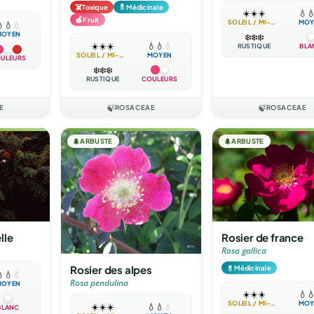
☠️
💊
Toxique
Médicinale
☀️
☀️
☀️
💧

🍎
Fruit
SOLEIL / MI-OMBRE
MOY

💧
💧
MOYEN
❄️
❄️
❄️
☀️
☀️
☀️
💧
💧
💧
RUSTIQUE
BLA
SOLEIL / MI-OMBRE
MOYEN
ULEURS
❄️
❄️
❄️
RUSTIQUE
COULEURS
E
🍃
ROSACEAE
🍃
ROSACEAE
🌲
ARBUSTE
🌲
ARBUSTE
lle
Rosier de france
Rosa gallica
Rosier des alpes
💊
Médicinale

💧
💧
Rosa pendulina
MOYEN
☀️
☀️
☀️
💧

SOLEIL / MI-OMBRE
MOY
☀️
☀️
☀️
💧
💧
💧
BLANC