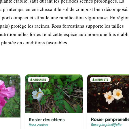
 plante établie, sauf durant les périodes sèches prolongées. La
au printemps, en enrichissant le sol de compost bien décomposé. 
n port compact et stimule une ramification vigoureuse. En régio
pais) protège les racines. Rosa forrestiana supporte les tailles
nutritionnelles fortes rend cette espèce autonome une fois établi
i plantée en conditions favorables.
🌲
ARBUSTE
🌲
ARBUSTE
Rosier pimprenell
Rosier des chiens
Rosa pimpinellifolia
Rosa canina