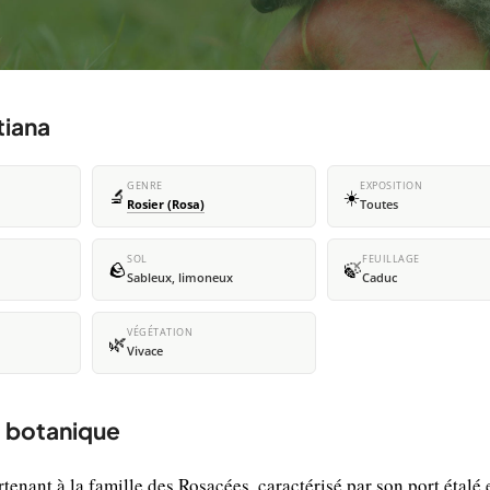
tiana
GENRE
EXPOSITION
🔬
☀️
Rosier (Rosa)
Toutes
SOL
FEUILLAGE
🪨
🍃
Sableux, limoneux
Caduc
VÉGÉTATION
🌿
Vivace
t botanique
enant à la famille des Rosacées, caractérisé par son port étalé 