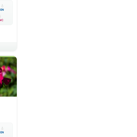

💧
EN
NC

💧
EN