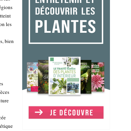
régions
tteint
on les
s, bien
es
pèces
iture
cée
nétique