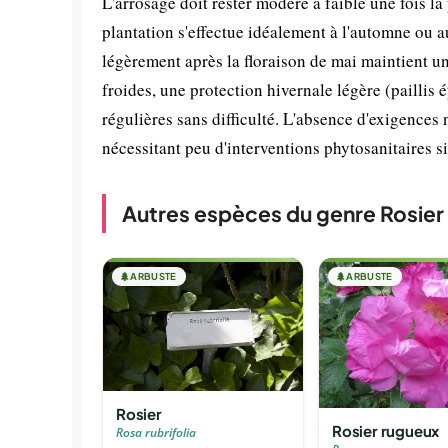
L'arrosage doit rester modéré à faible une fois la
plantation s'effectue idéalement à l'automne ou 
légèrement après la floraison de mai maintient u
froides, une protection hivernale légère (paillis é
régulières sans difficulté. L'absence d'exigences 
nécessitant peu d'interventions phytosanitaires s
Autres espèces du genre Rosier
🌲
ARBUSTE
🌲
ARBUSTE
Rosier
Rosier rugueux
Rosa rubrifolia