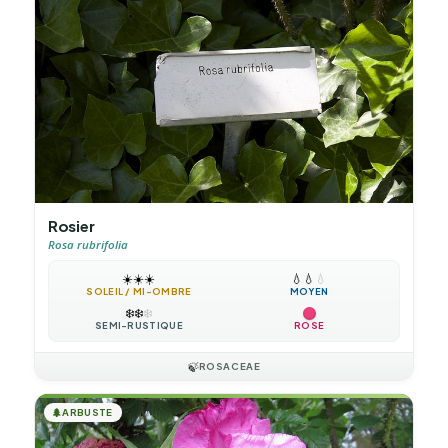
Rosier
Rosa rubrifolia
☀️
☀️
☀️
💧
💧
💧
SOLEIL / MI-OMBRE
MOYEN
❄️
❄️
❄️
SEMI-RUSTIQUE
ROSE
🍃
ROSACEAE
🌲
ARBUSTE