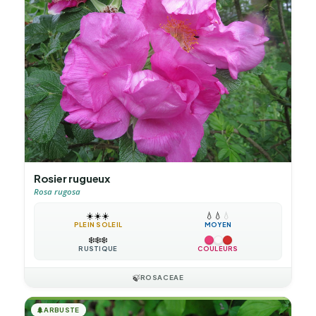
Rosier rugueux
Rosa rugosa
☀️
☀️
☀️
💧
💧
💧
PLEIN SOLEIL
MOYEN
❄️
❄️
❄️
RUSTIQUE
COULEURS
🍃
ROSACEAE
🌲
ARBUSTE