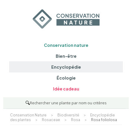
Conservation nature
Bien-être
Encyclopédie
Écologie
Idée cadeau
🔍
Rechercher une plante par nom ou critères
Conservation Nature
>
Biodiversité
>
Encyclopédie
des plantes
>
Rosaceae
>
Rosa
>
Rosa foliolosa