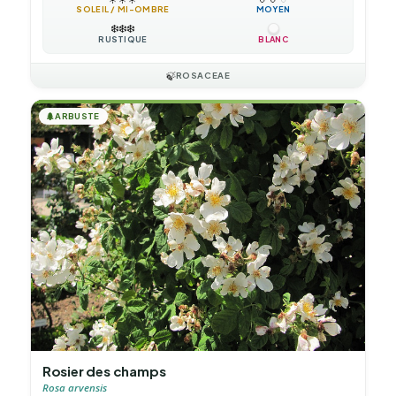
SOLEIL / MI-OMBRE
MOYEN
❄️
❄️
❄️
RUSTIQUE
BLANC
🍃
ROSACEAE
🌲
ARBUSTE
Rosier des champs
Rosa arvensis