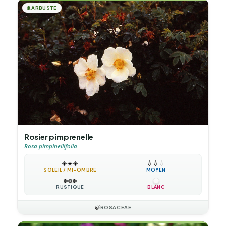
🌲
ARBUSTE
Rosier pimprenelle
Rosa pimpinellifolia
☀️
☀️
☀️
💧
💧
💧
SOLEIL / MI-OMBRE
MOYEN
❄️
❄️
❄️
RUSTIQUE
BLANC
🍃
ROSACEAE