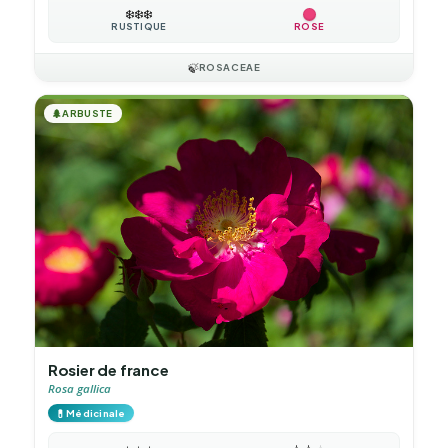
❄️
❄️
❄️
RUSTIQUE
ROSE
🍃
ROSACEAE
🌲
ARBUSTE
Rosier de france
Rosa gallica
💊
Médicinale