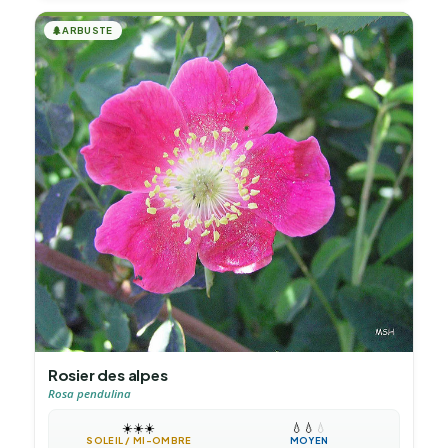
🌲
ARBUSTE
Rosier des alpes
Rosa pendulina
☀️
☀️
☀️
💧
💧
💧
SOLEIL / MI-OMBRE
MOYEN