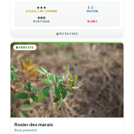
☀️
☀️
☀️
💧
💧
💧
SOLEIL / MI-OMBRE
MOYEN
❄️
❄️
❄️
RUSTIQUE
BLANC
🍃
ROSACEAE
🌲
ARBUSTE
Rosier des marais
Rosa palustris