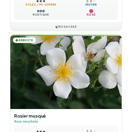
☀️
☀️
☀️
💧
💧
💧
SOLEIL / MI-OMBRE
MOYEN
❄️
❄️
❄️
RUSTIQUE
ROSE
🍃
ROSACEAE
🌲
ARBUSTE
Rosier musqué
Rosa moschata
☀️
☀️
☀️
💧
💧
💧