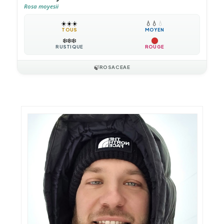
Rosa moyesii
☀️
☀️
☀️
💧
💧
💧
TOUS
MOYEN
❄️
❄️
❄️
RUSTIQUE
ROUGE
🍃
ROSACEAE