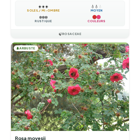
☀️
☀️
☀️
💧
💧
💧
SOLEIL / MI-OMBRE
MOYEN
❄️
❄️
❄️
RUSTIQUE
COULEURS
🍃
ROSACEAE
🌲
ARBUSTE
Rosa moyesii