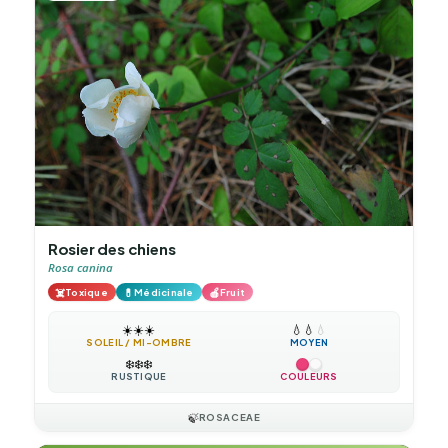
Rosier des chiens
Rosa canina
☠️
💊
🍎
Toxique
Médicinale
Fruit
☀️
☀️
☀️
💧
💧
💧
SOLEIL / MI-OMBRE
MOYEN
❄️
❄️
❄️
RUSTIQUE
COULEURS
🍃
ROSACEAE