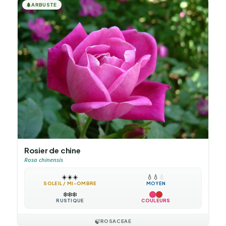
🌲
ARBUSTE
Rosier de chine
Rosa chinensis
☀️
☀️
☀️
💧
💧
💧
SOLEIL / MI-OMBRE
MOYEN
❄️
❄️
❄️
RUSTIQUE
COULEURS
🍃
ROSACEAE