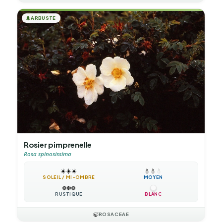
🌲
ARBUSTE
Rosier pimprenelle
Rosa spinosissima
☀️
☀️
☀️
💧
💧
💧
SOLEIL / MI-OMBRE
MOYEN
❄️
❄️
❄️
RUSTIQUE
BLANC
🍃
ROSACEAE