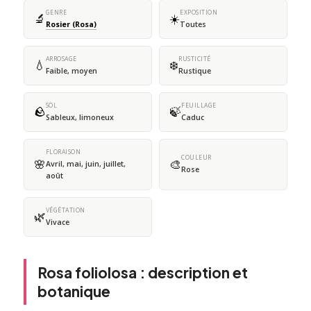
GENRE
EXPOSITION
🔬
☀️
Rosier (Rosa)
Toutes
ARROSAGE
RUSTICITÉ
💧
❄️
Faible, moyen
Rustique
SOL
FEUILLAGE
🪨
🍃
Sableux, limoneux
Caduc
FLORAISON
COULEUR
🌸
🎨
Avril, mai, juin, juillet,
Rose
août
VÉGÉTATION
🌿
Vivace
Rosa foliolosa : description et
botanique