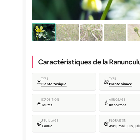
Caractéristiques de la Ranuncul
TYPE
TYPE
☠️
🌺
Plante toxique
Plante vivace
EXPOSITION
ARROSAGE
☀️
💧
Toutes
Important
FEUILLAGE
FLORAISON
🍃
🌸
Caduc
Avril, mai, juin, juil