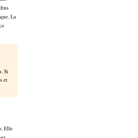
dins
ique. La
ce
. Si
s et
. Elle
ent