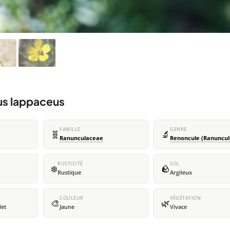
us lappaceus
FAMILLE
GENRE
🧬
🔬
Ranunculaceae
Renoncule (Ranuncul
RUSTICITÉ
SOL
❄️
🪨
Rustique
Argileux
COULEUR
VÉGÉTATION
🎨
🌿
let
Jaune
Vivace