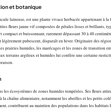
ion et botanique
le laineuse, est une plante vivace herbacée appartenant à la 
ites fleurs jaune vif composées de pétales lisses et brillants, ty
t compact et buissonnant, rarement dépassant 30 à 40 centimèt
t légèrement pubescent, disparaît en hiver. Originaire des régio
es prairies humides, les marécages et les zones de transition en
ux terrains argileux et humides lui confère une certaine rusticit
oraison.
n
s les écosystèmes de zones humides tempérées. Ses fleurs attir
à la chaîne alimentaire, notamment les abeilles et les petits col
ement, contribuent au maintien des populations dans les habitats