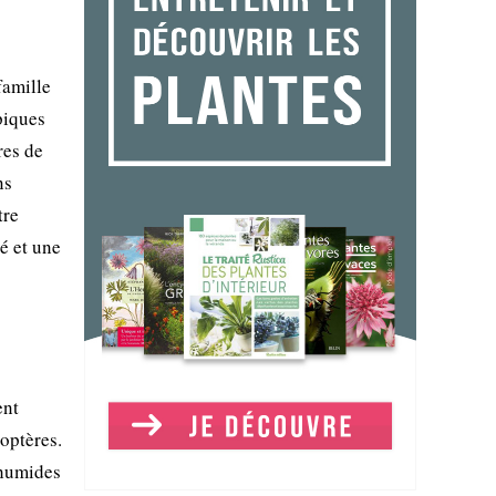
famille
piques
res de
ns
tre
é et une
ent
éoptères.
 humides