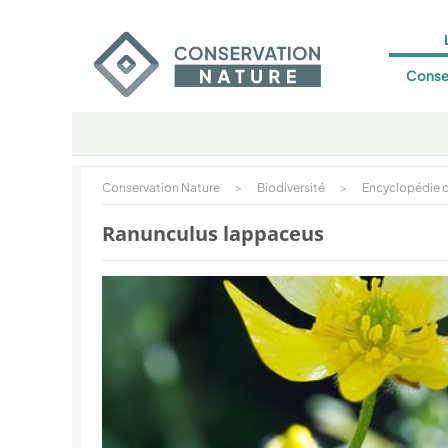
Conse
Conservation Nature
>
Biodiversité
>
Encyclopédie d
Ranunculus lappaceus