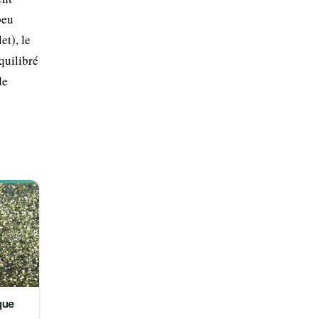
peu
et), le
quilibré
de
que