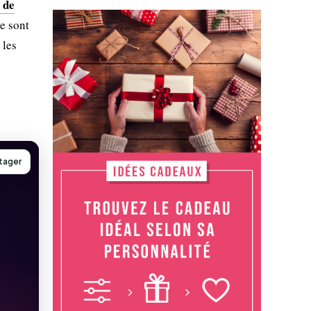
 de
e sont
 les