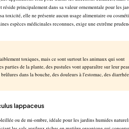
êt réside principalement dans sa valeur ornementale pour les jar
 sa toxicité, elle ne présente aucun usage alimentaire ou cosmét
taines espèces médicinales reconnues, exige une extrême pruden
faiblement toxiques, mais ce sont surtout les animaux qui sont
es parties de la plante, des pustules vont apparaître sur leur peau
 brûlures dans la bouche, des douleurs à l'estomac, des diarrhée
nculus lappaceus
eillée ou de mi-ombre, idéale pour les jardins humides naturels
ciant les sols argileux riches en matière organique qui conserv