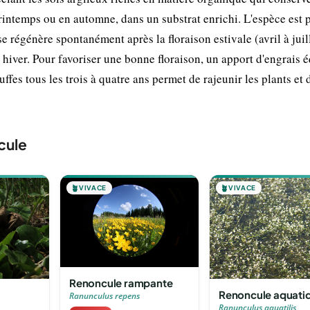
printemps ou en automne, dans un substrat enrichi. L'espèce est 
e régénère spontanément après la floraison estivale (avril à juill
hiver. Pour favoriser une bonne floraison, un apport d'engrais é
fes tous les trois à quatre ans permet de rajeunir les plants et 
cule
🪴
VIVACE
🪴
VIVACE
Renoncule rampante
Renoncule aquati
Ranunculus repens
Ranunculus aquatilis