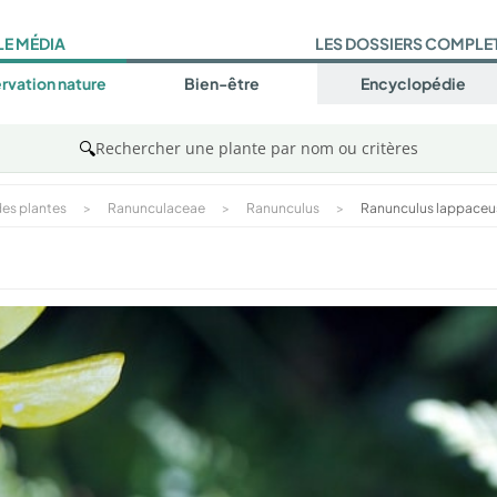
LE MÉDIA
LES DOSSIERS COMPLE
rvation nature
Bien-être
Encyclopédie
🔍
Rechercher une plante par nom ou critères
es plantes
>
Ranunculaceae
>
Ranunculus
>
Ranunculus lappaceu