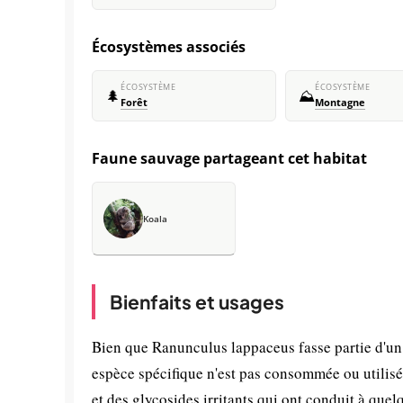
Écosystèmes associés
ÉCOSYSTÈME
ÉCOSYSTÈME
🌲
⛰️
Forêt
Montagne
Faune sauvage partageant cet habitat
Koala
Bienfaits et usages
Bien que Ranunculus lappaceus fasse partie d'un 
espèce spécifique n'est pas consommée ou utilis
et des glycosides irritants qui ont conduit à quel