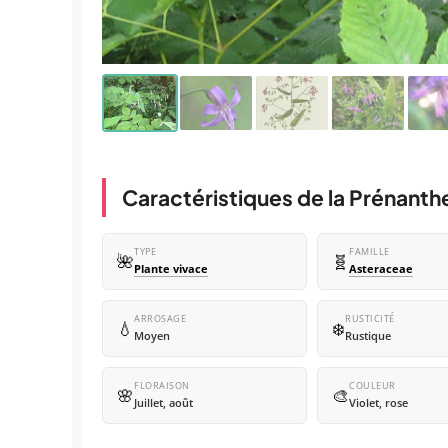
Caractéristiques de la Prénanth
TYPE
FAMILLE
🌺
🧬
Plante vivace
Asteraceae
ARROSAGE
RUSTICITÉ
💧
❄️
Moyen
Rustique
FLORAISON
COULEUR
🌸
🎨
Juillet, août
Violet, rose