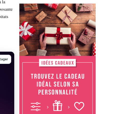
à la
posante
itats