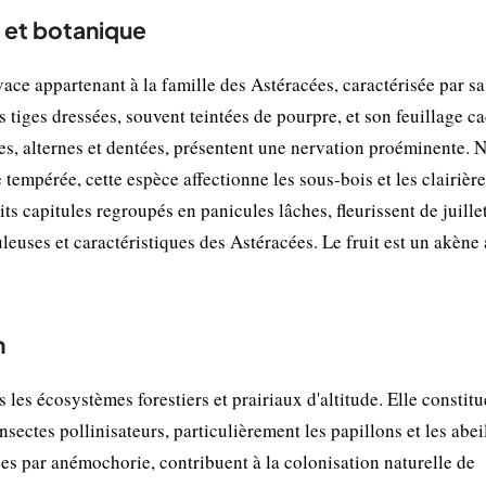
 et botanique
ce appartenant à la famille des Astéracées, caractérisée par sa 
 tiges dressées, souvent teintées de pourpre, et son feuillage c
les, alternes et dentées, présentent une nervation proéminente. 
tempérée, cette espèce affectionne les sous-bois et les clairièr
s capitules regroupés en panicules lâches, fleurissent de juillet
buleuses et caractéristiques des Astéracées. Le fruit est un akène 
n
les écosystèmes forestiers et prairiaux d'altitude. Elle constit
nsectes pollinisateurs, particulièrement les papillons et les abeil
sées par anémochorie, contribuent à la colonisation naturelle de