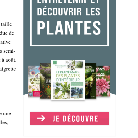
taille
aduc de
Native
es semi-
 à août.
aigrette
ue une
les,