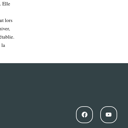
. Elle
ut lors
hiver,
établie.
 la