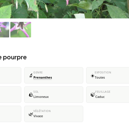
e pourpre
GENRE
EXPOSITION
🔬
☀️
Prenanthes
Toutes
SOL
FEUILLAGE
🪨
🍃
Limoneux
Caduc
VÉGÉTATION
🌿
Vivace