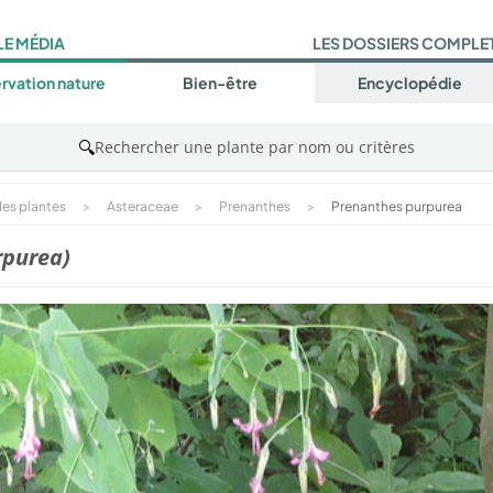
LE MÉDIA
LES DOSSIERS COMPLE
rvation nature
Bien-être
Encyclopédie
🔍
Rechercher une plante par nom ou critères
es plantes
>
Asteraceae
>
Prenanthes
>
Prenanthes purpurea
rpurea)