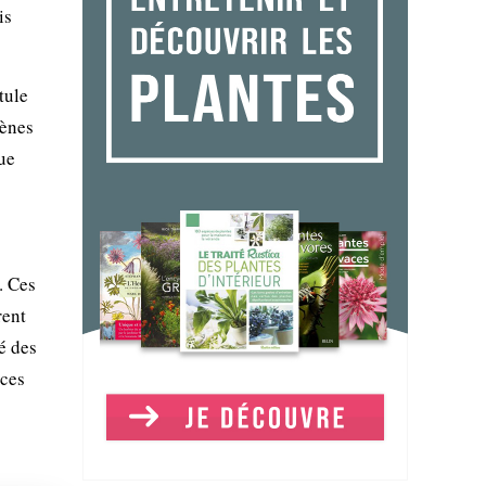
is
tule
kènes
ue
. Ces
rent
té des
èces