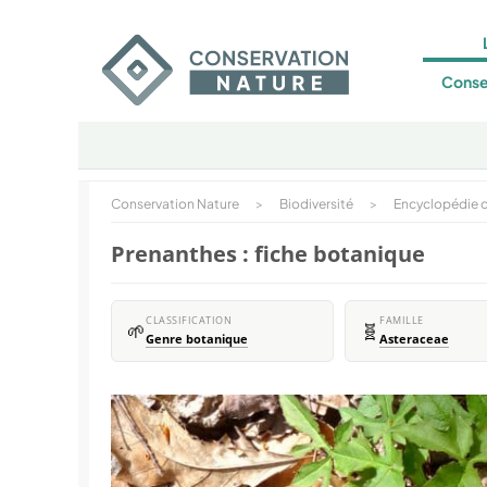
Conse
Conservation Nature
>
Biodiversité
>
Encyclopédie d
Prenanthes : fiche botanique
CLASSIFICATION
FAMILLE
🌱
🧬
Genre botanique
Asteraceae