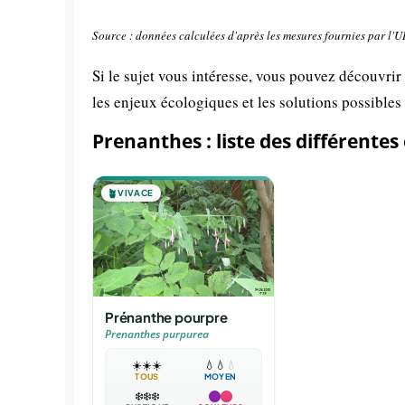
Source : données calculées d'après les mesures fournies par l'
Si le sujet vous intéresse, vous pouvez découvrir
les enjeux écologiques et les solutions possibles
Prenanthes : liste des différentes
🪴
VIVACE
Prénanthe pourpre
Prenanthes purpurea
☀️
☀️
☀️
💧
💧
💧
TOUS
MOYEN
❄️
❄️
❄️