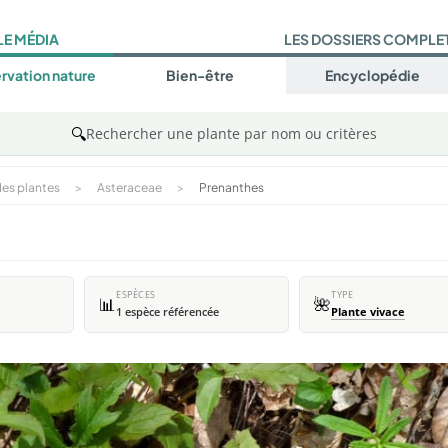
LE MÉDIA
LES DOSSIERS COMPLE
rvation nature
Bien-être
Encyclopédie
🔍
Rechercher une plante par nom ou critères
es plantes
>
Asteraceae
>
Prenanthes
ESPÈCES
TYPE
📊
🌺
1 espèce référencée
Plante vivace