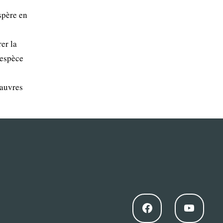
ospère en
er la
'espèce
pauvres