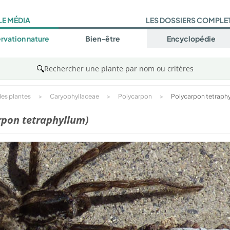
LE MÉDIA
LES DOSSIERS COMPLE
rvation nature
Bien-être
Encyclopédie
🔍
Rechercher une plante par nom ou critères
es plantes
>
Caryophyllaceae
>
Polycarpon
>
Polycarpon tetraph
rpon tetraphyllum)