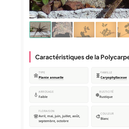
Caractéristiques de la Polycarpe
TYPE
FAMILLE
🌼
🧬
Plante annuelle
Caryophyllaceae
ARROSAGE
RUSTICITÉ
💧
❄️
Faible
Rustique
FLORAISON
COULEUR
🌸
🎨
Avril, mai, juin, juillet, août,
Blanc
septembre, octobre