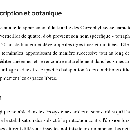
scription et botanique
nte annuelle appartenant à la famille des Caryophyllaceae, caract
verticilles de quatre, d'où provient son nom spécifique « tetrap
0 cm de hauteur et développe des tiges fines et ramifiées. Elle
 terminales, apparaissant de manière successive tout au long de 
éditerranéennes et se rencontre naturellement dans les zones ari
feuillage caduc et sa capacité d'adaptation à des conditions diffi
pidement les espaces libres.
n
gique notable dans les écosystèmes arides et semi-arides qu'il h
 la stabilisation des sols et à la protection contre l'érosion lors
s attirent différents insectes pollinisateurs, notamment les peti