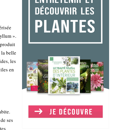
érisée
hyllum ».
 produit
la belle
des, les
ciles en
abite.
 de ses
tes