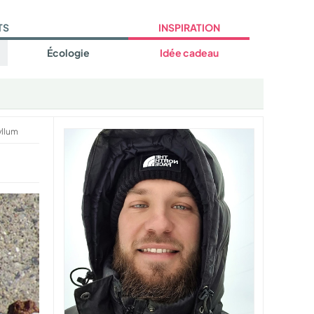
TS
INSPIRATION
Écologie
Idée cadeau
yllum