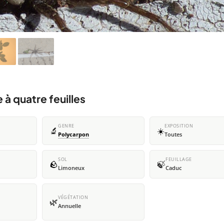
 à quatre feuilles
GENRE
EXPOSITION
🔬
☀️
Polycarpon
Toutes
SOL
FEUILLAGE
🪨
🍃
Limoneux
Caduc
VÉGÉTATION
🌿
Annuelle