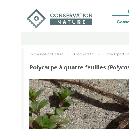
Conse
Conservation Nature
>
Biodiversité
>
Encyclopédie d
Polycarpe à quatre feuilles
(Polyca