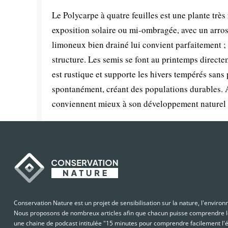
Le Polycarpe à quatre feuilles est une plante très 
exposition solaire ou mi-ombragée, avec un arrosa
limoneux bien drainé lui convient parfaitement ; 
structure. Les semis se font au printemps directe
est rustique et supporte les hivers tempérés sans 
spontanément, créant des populations durables. Au
conviennent mieux à son développement naturel et
Conservation Nature est un projet de sensibilisation sur la nature, l'enviro
Nous proposons de nombreux articles afin que chacun puisse comprendre le
une chaine de podcast intitulée "15 minutes pour comprendre facilement l'é