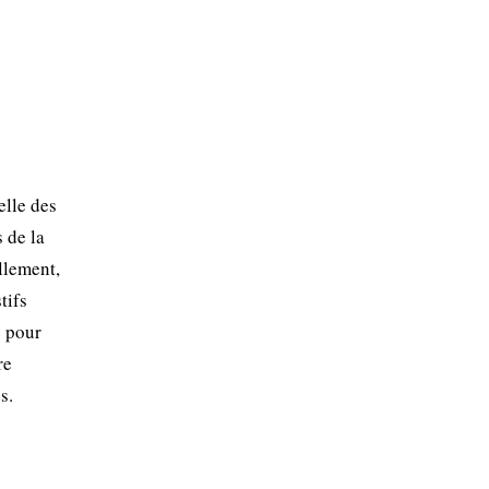
elle des
 de la
llement,
tifs
e pour
re
s.