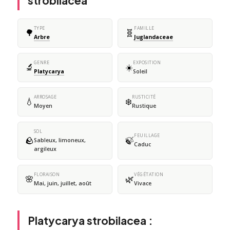
strobilacea
TYPE
FAMILLE
🌳
🧬
Arbre
Juglandaceae
GENRE
EXPOSITION
🔬
☀️
Platycarya
Soleil
ARROSAGE
RUSTICITÉ
💧
❄️
Moyen
Rustique
SOL
FEUILLAGE
🪨
🍃
Sableux, limoneux,
Caduc
argileux
FLORAISON
VÉGÉTATION
🌸
🌿
Mai, juin, juillet, août
Vivace
Platycarya strobilacea :