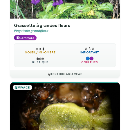
Grassette à grandes fleurs
Pinguicula grandiflora
🪲
Carnivore
☀️
☀️
☀️
💧
💧
💧
SOLEIL / MI-OMBRE
IMPORTANT
❄️
❄️
❄️
RUSTIQUE
COULEURS
🍃
LENTIBULARIACEAE
🪴
VIVACE