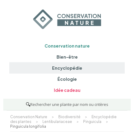
Conservation nature
Bien-être
Encyclopédie
Écologie
Idée cadeau
🔍
Rechercher une plante par nom ou critères
Conservation Nature
>
Biodiversité
>
Encyclopédie
des plantes
>
Lentibulariaceae
>
Pinguicula
>
Pinguicula longifolia