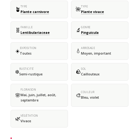
TYPE
TYPE
🪴
🌺
Plante carnivore
Plante vivace
FAMILLE
GENRE
🧬
🔬
Lentibulariaceae
Pinguicula
EXPOSITION
ARROSAGE
☀️
💧
Toutes
Moyen, important
RUSTICITÉ
SOL
❄️
🪨
Semi-rustique
Caillouteux
FLORAISON
COULEUR
🌸
🎨
Mai, juin, juillet, août,
Bleu, violet
septembre
VÉGÉTATION
🌿
Vivace