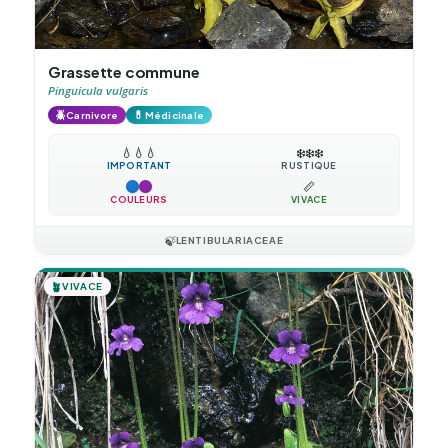
Grassette commune
Pinguicula vulgaris
🪲
💊
Carnivore
Médicinale
💧
💧
💧
❄️
❄️
❄️
IMPORTANT
RUSTIQUE
📏
COULEURS
VIVACE
🍃
LENTIBULARIACEAE
🪴
VIVACE