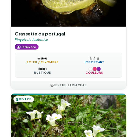
Grassette du portugal
Pinguicula lusitanica
🪲
Carnivore
☀️
☀️
☀️
💧
💧
💧
SOLEIL / MI-OMBRE
IMPORTANT
❄️
❄️
❄️
RUSTIQUE
COULEURS
🍃
LENTIBULARIACEAE
🪴
VIVACE