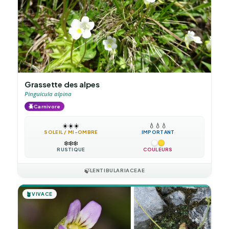
Grassette des alpes
Pinguicula alpina
🪲
Carnivore
☀️
☀️
☀️
💧
💧
💧
SOLEIL / MI-OMBRE
IMPORTANT
❄️
❄️
❄️
RUSTIQUE
COULEURS
🍃
LENTIBULARIACEAE
🪴
VIVACE