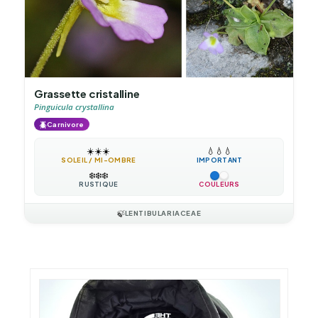
Grassette cristalline
Pinguicula crystallina
🪲
Carnivore
☀️
☀️
☀️
💧
💧
💧
SOLEIL / MI-OMBRE
IMPORTANT
❄️
❄️
❄️
RUSTIQUE
COULEURS
🍃
LENTIBULARIACEAE