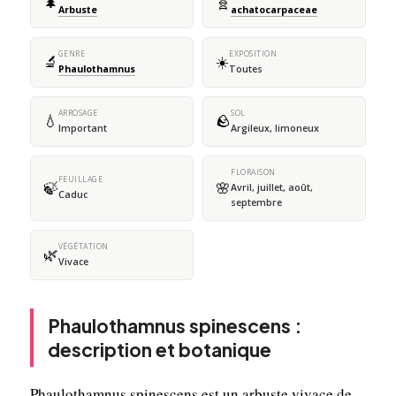
🌲
🧬
Arbuste
achatocarpaceae
GENRE
EXPOSITION
🔬
☀️
Phaulothamnus
Toutes
ARROSAGE
SOL
💧
🪨
Important
Argileux, limoneux
FLORAISON
FEUILLAGE
🍃
🌸
Avril, juillet, août,
Caduc
septembre
VÉGÉTATION
🌿
Vivace
Phaulothamnus spinescens :
description et botanique
Phaulothamnus spinescens est un arbuste vivace de