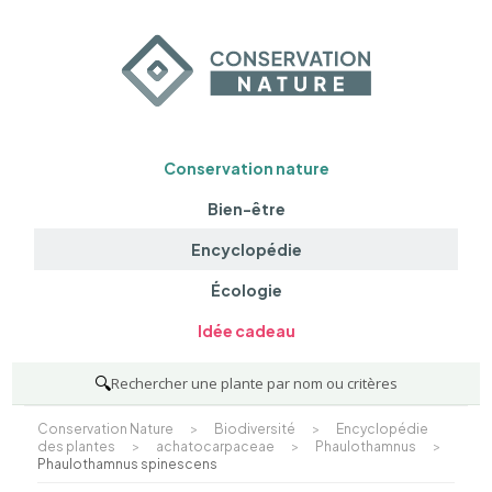
Conservation nature
Bien-être
Encyclopédie
Écologie
Idée cadeau
🔍
Rechercher une plante par nom ou critères
Conservation Nature
>
Biodiversité
>
Encyclopédie
des plantes
>
achatocarpaceae
>
Phaulothamnus
>
Phaulothamnus spinescens