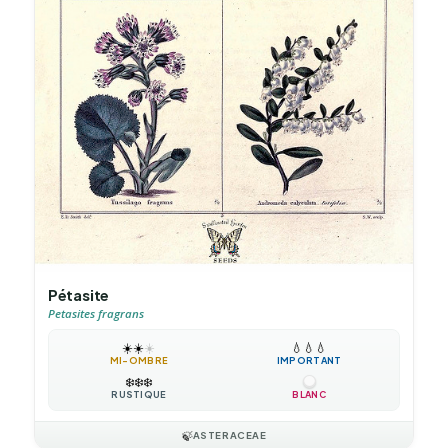
Pétasite
Petasites fragrans
☀️
☀️
☀️
💧
💧
💧
MI-OMBRE
IMPORTANT
❄️
❄️
❄️
RUSTIQUE
BLANC
🍃
ASTERACEAE