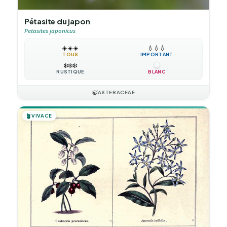
Pétasite du japon
Petasites japonicus
☀️
☀️
☀️
💧
💧
💧
TOUS
IMPORTANT
❄️
❄️
❄️
RUSTIQUE
BLANC
🍃
ASTERACEAE
🪴
VIVACE