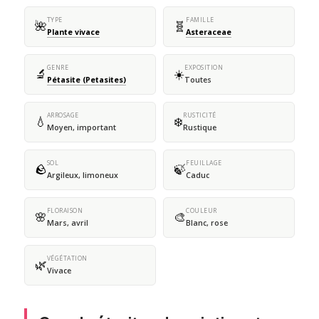
TYPE
FAMILLE
🌺
🧬
Plante vivace
Asteraceae
GENRE
EXPOSITION
🔬
☀️
Pétasite (Petasites)
Toutes
ARROSAGE
RUSTICITÉ
💧
❄️
Moyen, important
Rustique
SOL
FEUILLAGE
🪨
🍃
Argileux, limoneux
Caduc
FLORAISON
COULEUR
🌸
🎨
Mars, avril
Blanc, rose
VÉGÉTATION
🌿
Vivace