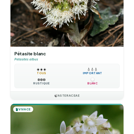
Pétasite blanc
Petasites albus
☀️
☀️
☀️
💧
💧
💧
TOUS
IMPORTANT
❄️
❄️
❄️
RUSTIQUE
BLANC
🍃
ASTERACEAE
🪴
VIVACE