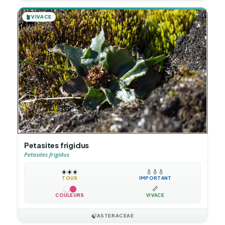
🪴
VIVACE
Petasites frigidus
Petasites frigidus
☀️
☀️
☀️
💧
💧
💧
TOUS
IMPORTANT
📏
COULEURS
VIVACE
🍃
ASTERACEAE