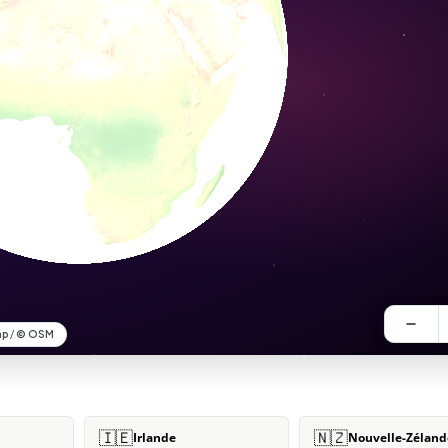
🇮🇪
🇳🇿
Irlande
Nouvelle-Zéland