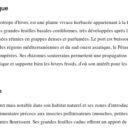
que
iotrope d'hiver, est une plante vivace herbacée appartenant à la 
es grandes feuilles basales cordiformes, très développées après 
osées réunies en grappes denses et parfumées. Le port est buisso
des régions méditerranéennes et du sud-ouest asiatique, le Pétas
 tempérées. Ses rhizomes souterrains permettent une propagation
ique et supporte bien les hivers froids, d'où son intérêt pour les
n
ret mais notable dans son habitat naturel et ses zones d'introduc
limentaire précoce aux insectes pollinisateurs (mouches, petites
antes fleurissent. Ses grandes feuilles caduc offrent un apport de