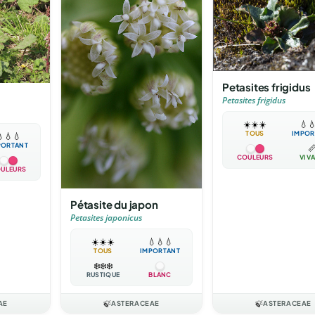
Petasites frigidus
Petasites frigidus
☀️
☀️
☀️
💧

TOUS
IMPOR

💧
💧
PORTANT

COULEURS
VIV
ULEURS
Pétasite du japon
Petasites japonicus
☀️
☀️
☀️
💧
💧
💧
TOUS
IMPORTANT
❄️
❄️
❄️
RUSTIQUE
BLANC
AE
🍃
ASTERACEAE
🍃
ASTERACEAE