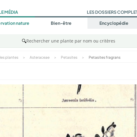
LE MÉDIA
LES DOSSIERS COMPLE
rvation nature
Bien-être
Encyclopédie
🔍
Rechercher une plante par nom ou critères
es plantes
>
Asteraceae
>
Petasites
>
Petasites fragrans