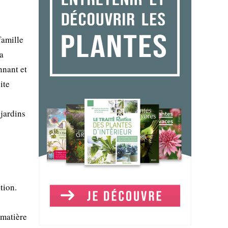
famille
la
nnant et
ite
 jardins
tion.
 matière