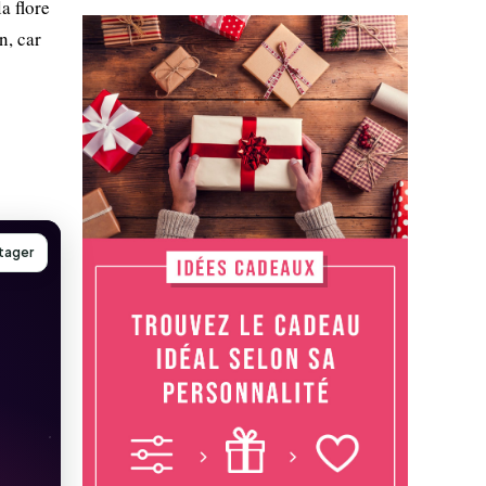
a flore
n, car