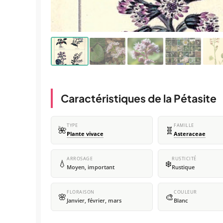
Caractéristiques de la Pétasite
TYPE
FAMILLE
🌺
🧬
Plante vivace
Asteraceae
ARROSAGE
RUSTICITÉ
💧
❄️
Moyen, important
Rustique
FLORAISON
COULEUR
🌸
🎨
Janvier, février, mars
Blanc