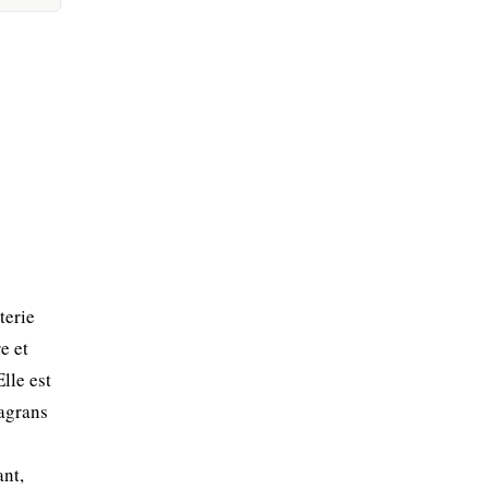
terie
e et
lle est
ragrans
ant,