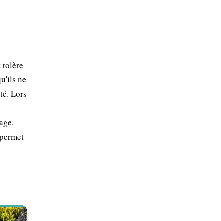
 tolère
u'ils ne
té. Lors
lage.
 permet