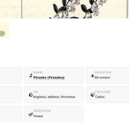
GENRE
EXPOSITION
🔬
☀️
Pétasite (Petasites)
Mi-ombre
SOL
FEUILLAGE
🪨
🍃
Argileux, sableux, limoneux
Caduc
VÉGÉTATION
🌿
Vivace