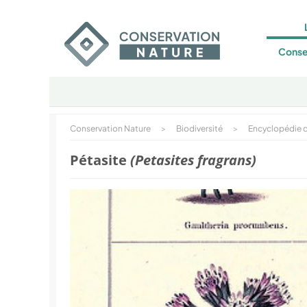
Conse
Conservation Nature
>
Biodiversité
>
Encyclopédie d
Pétasite
(Petasites fragrans)