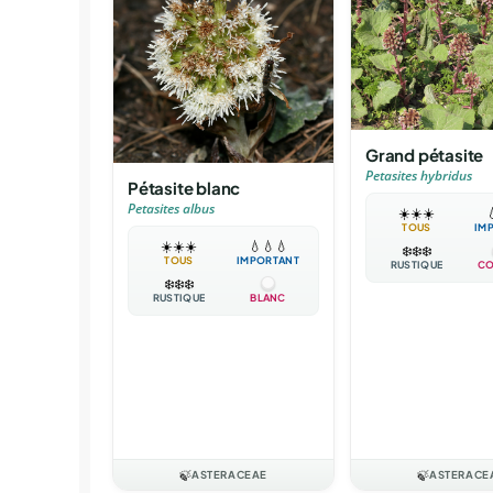
Grand pétasite
Petasites hybridus
Pétasite blanc
Petasites albus
☀️
☀️
☀️

TOUS
IM
☀️
☀️
☀️
💧
💧
💧
❄️
❄️
❄️
TOUS
IMPORTANT
RUSTIQUE
CO
❄️
❄️
❄️
RUSTIQUE
BLANC
🍃
ASTERACEAE
🍃
ASTERACE