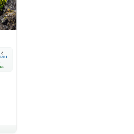

💧
TANT

ACE