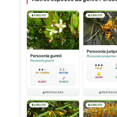
🌲
ARBUSTE
🌲
ARBUSTE
Persoonia junip
Persoonia gunnii
Persoonia juniperina
Persoonia gunnii
☀️
☀️
☀️

TOUS
☀️
☀️
☀️
💧
💧
💧
MI-OMBRE
MOYEN
JAUNE
V
📏
BLANC
VIVACE
🍃
PROTEACEAE
🍃
PROTEACE
🌲
ARBUSTE
🌲
ARBUSTE