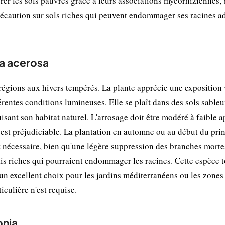
rer les sols pauvres grâce à leurs associations mycorhiziennes, 
récaution sur sols riches qui peuvent endommager ses racines a
ia acerosa
régions aux hivers tempérés. La plante apprécie une exposition 
érentes conditions lumineuses. Elle se plaît dans des sols sable
isant son habitat naturel. L'arrosage doit être modéré à faible a
é est préjudiciable. La plantation en automne ou au début du pr
t nécessaire, bien qu'une légère suppression des branches morte
ais riches qui pourraient endommager les racines. Cette espèce t
t un excellent choix pour les jardins méditerranéens ou les zones 
culière n'est requise.
onia