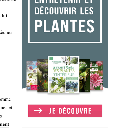
 lui
 sèches
s
 Comme
nes et
ls
ment