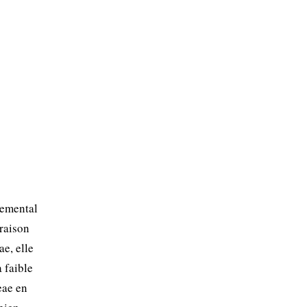
nemental
oraison
ae, elle
 faible
eae en