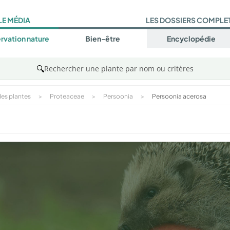
LE MÉDIA
LES DOSSIERS COMPLE
rvation nature
Bien-être
Encyclopédie
🔍
Rechercher une plante par nom ou critères
es plantes
>
Proteaceae
>
Persoonia
>
Persoonia acerosa