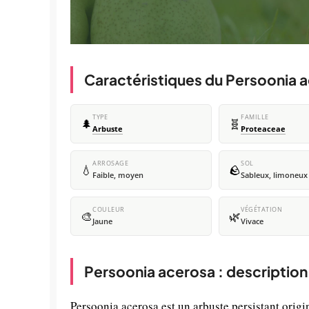
Caractéristiques du Persoonia 
TYPE
FAMILLE
🌲
🧬
Arbuste
Proteaceae
ARROSAGE
SOL
💧
🪨
Faible, moyen
Sableux, limoneux
COULEUR
VÉGÉTATION
🎨
🌿
Jaune
Vivace
Persoonia acerosa : description
Persoonia acerosa est un arbuste persistant origin