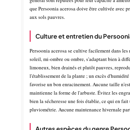
général sont réputées pour leur capacité à amélio
que Persoonia acerosa doive être cultivée avec p
aux sols pauvres.
Culture et entretien du Persoon
Persoonia acerosa se cultive facilement dans les 
soleil, mi-ombre ou ombre, s'adaptant bien à diff
limoneux, bien drainés et plutôt pauvres, reprodu
l'établissement de la plante ; un excès d'humidit
favorise un bon enracinement. Aucune taille n'es
maintienne la forme de l'arbuste. Évitez les engr
bien la sécheresse une fois établie, ce qui en fai
pluviométrie. Aucune maintenance hivernale parti
Autres espèces du genre Perso