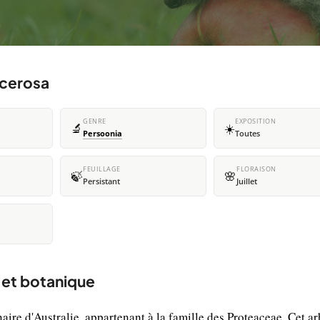
acerosa
GENRE
EXPOSITION
🔬
☀️
Persoonia
Toutes
FEUILLAGE
FLORAISON
🍃
🌸
Persistant
Juillet
 et botanique
aire d'Australie, appartenant à la famille des Proteaceae. Cet a