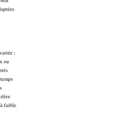
bien
daptées
variée :
ux ou
près
intemps
s
olère
à faible