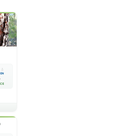

💧
EN

ACE
a