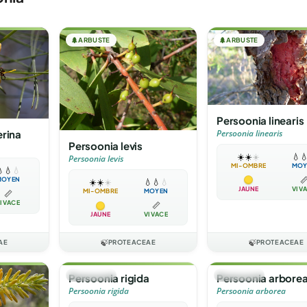
🌲
ARBUSTE
🌲
ARBUSTE
Persoonia linearis
erina
Persoonia linearis
Persoonia levis
☀️
☀️
☀️
💧

Persoonia levis
MI-OMBRE
MOY

💧
💧

MOYEN
☀️
☀️
☀️
💧
💧
💧
JAUNE
VIV
MI-OMBRE
MOYEN
📏
IVACE
📏
JAUNE
VIVACE
AE
🍃
PROTEACEAE
🍃
PROTEACEAE
🌲
ARBUSTE
🌲
ARBUSTE
Persoonia rigida
Persoonia arbore
Persoonia rigida
Persoonia arborea