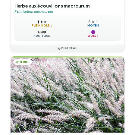
Herbe aux écouvillons macrourum
Pennisetum macrourum
☀️
☀️
☀️
💧
💧
💧
PLEIN SOLEIL
MOYEN
❄️
❄️
❄️
RUSTIQUE
VIOLET
🍃
POACEAE
🌿
HERBE