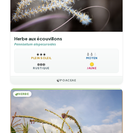
Herbe aux écouvillons
Pennisetum alopecuroides
☀️
☀️
☀️
💧
💧
💧
PLEIN SOLEIL
MOYEN
❄️
❄️
❄️
RUSTIQUE
JAUNE
🍃
POACEAE
🌿
HERBE