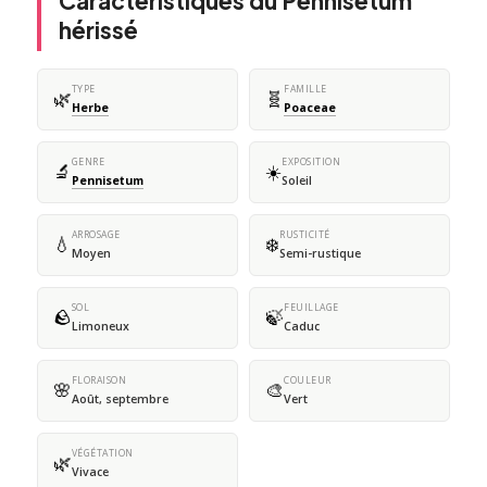
Caractéristiques du Pennisetum
hérissé
TYPE
FAMILLE
🌿
🧬
Herbe
Poaceae
GENRE
EXPOSITION
🔬
☀️
Pennisetum
Soleil
ARROSAGE
RUSTICITÉ
💧
❄️
Moyen
Semi-rustique
SOL
FEUILLAGE
🪨
🍃
Limoneux
Caduc
FLORAISON
COULEUR
🌸
🎨
Août, septembre
Vert
VÉGÉTATION
🌿
Vivace