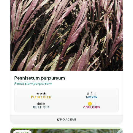
Pennisetum purpureum
Pennisetum purpureum
☀️
☀️
☀️
💧
💧
💧
PLEIN SOLEIL
MOYEN
❄️
❄️
❄️
RUSTIQUE
COULEURS
🍃
POACEAE