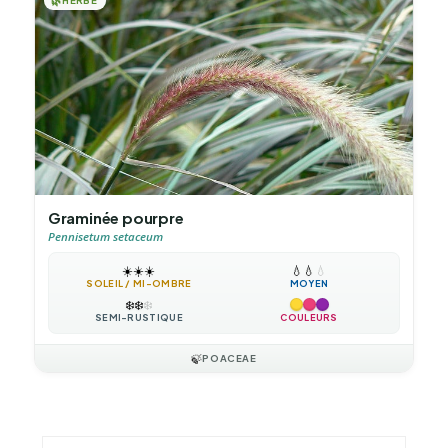
🌿
HERBE
Graminée pourpre
Pennisetum setaceum
☀️
☀️
☀️
💧
💧
💧
SOLEIL / MI-OMBRE
MOYEN
❄️
❄️
❄️
SEMI-RUSTIQUE
COULEURS
🍃
POACEAE