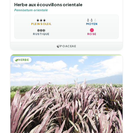
Herbe aux écouvillons orientale
Pennisetum orientale
☀️
☀️
☀️
💧
💧
💧
PLEIN SOLEIL
MOYEN
❄️
❄️
❄️
RUSTIQUE
ROSE
🍃
POACEAE
🌿
HERBE