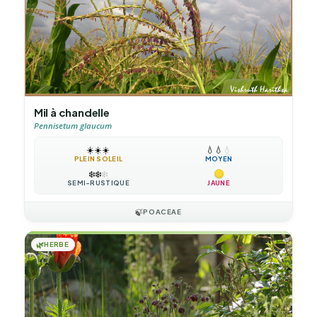
Mil à chandelle
Pennisetum glaucum
☀️
☀️
☀️
💧
💧
💧
PLEIN SOLEIL
MOYEN
❄️
❄️
❄️
SEMI-RUSTIQUE
JAUNE
🍃
POACEAE
🌿
HERBE