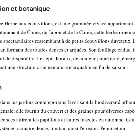
tion et botanique
Herbe aux écouvillons, est une graminée vivace appartenant 
 notamment de Chine, du Japon et de la Corée, cette herbe orneme
es spectaculaires ressemblant à de petits écouvillons duveteux. 
r, formant des touffes denses et arquées. Son feuillage caduc, f
ant de disparaître. Les épis floraux, de couleur jaune doré, émer
frant une structure ornementale remarquable en fin de saison.
n
dans les jardins contemporains favorisant la biodiversité urbain
entale, elle fournit du couvert et des graines pour diverses esp
escences attirent les papillons et autres insectes en automne. Cet
système racinaire dense, limitant ainsi l'érosion. Pennisetum