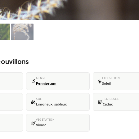
ouvillons
GENRE
EXPOSITION
🔬
☀️
Pennisetum
Soleil
SOL
FEUILLAGE
🪨
🍃
Limoneux, sableux
Caduc
VÉGÉTATION
🌿
Vivace