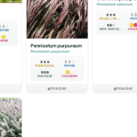
Pennisetum setaceum
☀️
☀️
☀️
💧

SOLEIL / MI-OMBRE
MOY
❄️
❄️
❄️

💧
💧
SEMI-RUSTIQUE
COUL
MOYEN
JAUNE
Pennisetum purpureum
Pennisetum purpureum
☀️
☀️
☀️
💧
💧
💧
PLEIN SOLEIL
MOYEN
❄️
❄️
❄️
RUSTIQUE
COULEURS
E
🍃
POACEAE
🍃
POACEAE