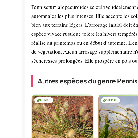
Pennisetum alopecuroides se cultive idéalement e
automnales les plus intenses. Elle accepte les so
bien aux terrains légers. L'arrosage initial doit 
espèce vivace rustique tolère les hivers tempérés
réalise au printemps ou en début d'automne. L'entr
de végétation. Aucun arrosage supplémentaire n'e
sécheresses prolongées. Elle prospère en pots ou 
Autres espèces du genre Penni
🌿
HERBE
🌿
HERBE