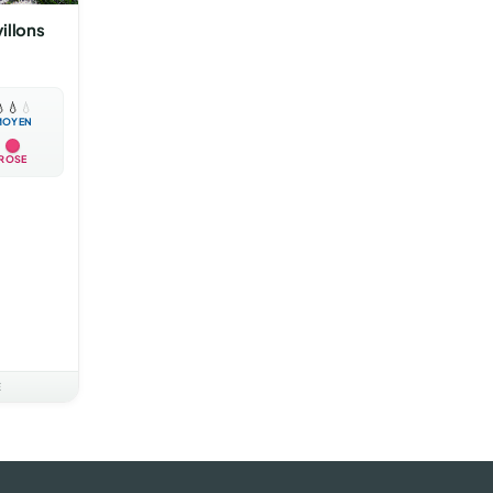
illons

💧
💧
MOYEN
ROSE
E