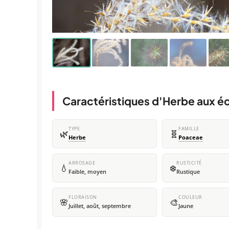
Caractéristiques d'Herbe aux éc
TYPE
FAMILLE
🌿
🧬
Herbe
Poaceae
ARROSAGE
RUSTICITÉ
💧
❄️
Faible, moyen
Rustique
FLORAISON
COULEUR
🌸
🎨
Juillet, août, septembre
Jaune