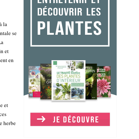
à la
ntale se
La
in et
gent en
e et
èces
te herbe