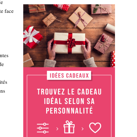
de
te face
ntes
de
ités
ons