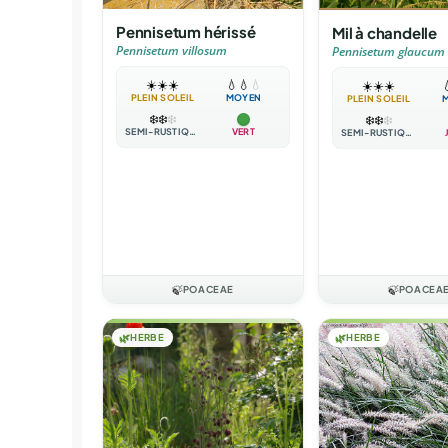
Pennisetum hérissé
Mil à chandelle
Pennisetum villosum
Pennisetum glaucum
☀️
☀️
☀️
💧
💧
💧
☀️
☀️
☀️

PLEIN SOLEIL
MOYEN
PLEIN SOLEIL
❄️
❄️
❄️
❄️
❄️
❄️
SEMI-RUSTIQUE
VERT
SEMI-RUSTIQUE
🍃
POACEAE
🍃
POACEA
🌿
HERBE
🌿
HERBE