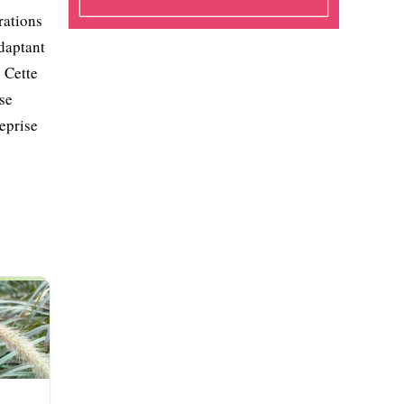
rations
adaptant
. Cette
 se
reprise