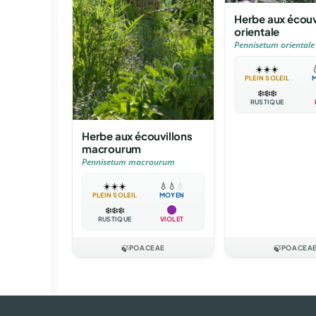
Herbe aux écouv
orientale
Pennisetum orientale
☀️
☀️
☀️

PLEIN SOLEIL
❄️
❄️
❄️
RUSTIQUE
Herbe aux écouvillons
macrourum
Pennisetum macrourum
☀️
☀️
☀️
💧
💧
💧
PLEIN SOLEIL
MOYEN
❄️
❄️
❄️
RUSTIQUE
VIOLET
🍃
POACEAE
🍃
POACEA