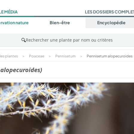
LE MÉDIA
LES DOSSIERS COMPLE
rvation nature
Bien-être
Encyclopédie
🔍
Rechercher une plante par nom ou critères
es plantes
>
Poaceae
>
Pennisetum
>
Pennisetum alopecuroides
alopecuroides)